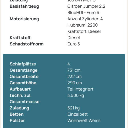
Basisfahrzeug
Citroen Jumper 2.2
BlueHDI - Euro 6
Motorisierung
Anzahl Zylinder: 4
Hubraum: 2200
Kraftstoff: Diesel
Kraftstoff
Diesel
Schadstoffnorm
Euro 5
Schlafplätze
4
Gesamtlänge
731 cm
Gesamtbreite
232 cm
Gesamthöhe
290 cm
Aufbauart
Teilintegriert
techn. zul.
3.500 kg
Gesamtmasse
Zuladung
621 kg
Betten
Einzelbett
Polster
Wohnwelt Weiss