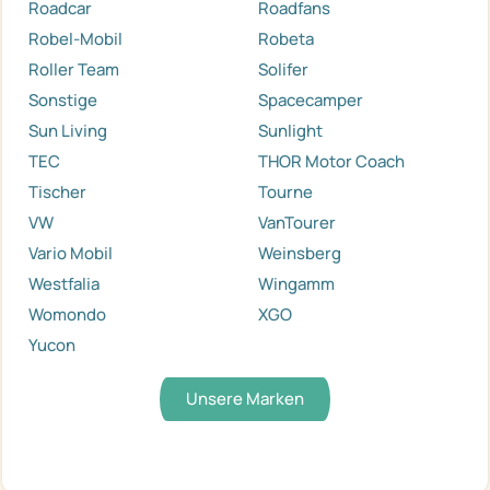
Roadcar
Roadfans
Robel-Mobil
Robeta
Roller Team
Solifer
Sonstige
Spacecamper
Sun Living
Sunlight
TEC
THOR Motor Coach
Tischer
Tourne
VW
VanTourer
Vario Mobil
Weinsberg
Westfalia
Wingamm
Womondo
XGO
Yucon
Unsere Marken