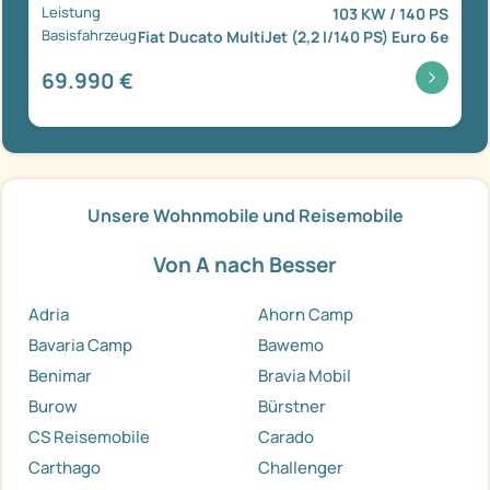
Leistung
103 KW / 140 PS
Basisfahrzeug
Fiat Ducato MultiJet (2,2 l/140 PS) Euro 6e
69.990 €
Unsere Wohnmobile und Reisemobile
Von A nach Besser
Adria
Ahorn Camp
Bavaria Camp
Bawemo
Benimar
Bravia Mobil
Burow
Bürstner
CS Reisemobile
Carado
Carthago
Challenger