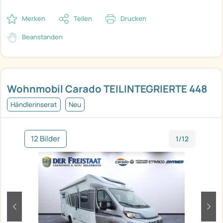
Merken
Teilen
Drucken
Beanstanden
Wohnmobil Carado TEILINTEGRIERTE 448
Händlerinserat
Neu
12 Bilder
1/12
zurück
weit