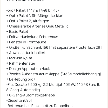
-pro+ Paket T447 & T448 & T457
+ Optik Paket 1, Stoßfänger lackiert
+ Optik Paket 2, Alufelgen
+ Chassisfarbe Artense Grau Metallic
+ Basic Paket
+ Faltverdunkelung Fahrerhaus
+ Fenster in Fronthaube
+ Großer Kühlschrank 156 l mit separatem Frosterfach 29 l
+ Abwassertank isoliert
+ Markise 4,5 m
+ Rahmenfenster
+ Design Applikation Heck
+ Zweite Außenstauraumklappe (Größe modellabhängig)
+ Beklebung pro+
-Fiat Ducato 3.500 kg. 2.2 Multijet. 103 kW. 140 PS Euro 6.
8-Gang-Automatikg.
+ 8-Gang-Automatikgetriebe
-Dieseltank 90 l
-Bettenumbau Einzelbett zu Doppelbett