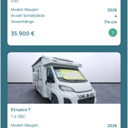
495
Modell-/Baujahr
2026
Anzahl Schlafplätze
4
Gesamtlänge
714 cm
35.900 €
Etrusco T
7.4 SBC
Modell-/Baujahr
2026