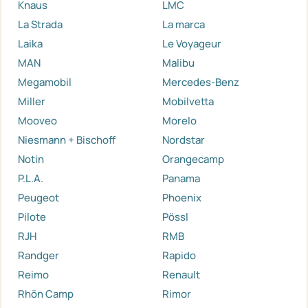
Knaus
LMC
La Strada
La marca
Laika
Le Voyageur
MAN
Malibu
Megamobil
Mercedes-Benz
Miller
Mobilvetta
Mooveo
Morelo
Niesmann + Bischoff
Nordstar
Notin
Orangecamp
P.L.A.
Panama
Peugeot
Phoenix
Pilote
Pössl
RJH
RMB
Randger
Rapido
Reimo
Renault
Rhön Camp
Rimor