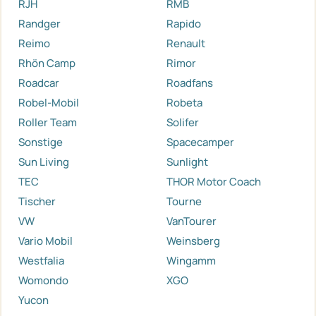
RJH
RMB
Randger
Rapido
Reimo
Renault
Rhön Camp
Rimor
Roadcar
Roadfans
Robel-Mobil
Robeta
Roller Team
Solifer
Sonstige
Spacecamper
Sun Living
Sunlight
TEC
THOR Motor Coach
Tischer
Tourne
VW
VanTourer
Vario Mobil
Weinsberg
Westfalia
Wingamm
Womondo
XGO
Yucon