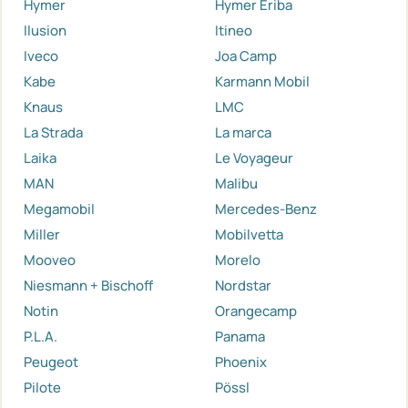
Hymer
Hymer Eriba
Ilusion
Itineo
Iveco
Joa Camp
Kabe
Karmann Mobil
Knaus
LMC
La Strada
La marca
Laika
Le Voyageur
MAN
Malibu
Megamobil
Mercedes-Benz
Miller
Mobilvetta
Mooveo
Morelo
Niesmann + Bischoff
Nordstar
Notin
Orangecamp
P.L.A.
Panama
Peugeot
Phoenix
Pilote
Pössl