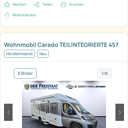
Merken
Teilen
Drucken
Beanstanden
Wohnmobil Carado TEILINTEGRIERTE 457
Händlerinserat
Neu
8 Bilder
1/8
zurück
weit