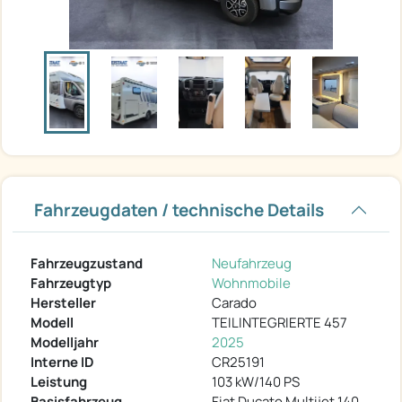
Fahrzeugdaten / technische Details
Fahrzeugzustand
Neufahrzeug
Fahrzeugtyp
Wohnmobile
Hersteller
Carado
Modell
TEILINTEGRIERTE 457
Modelljahr
2025
Interne ID
CR25191
Leistung
103 kW/140 PS
Basisfahrzeug
Fiat Ducato Multijet 140