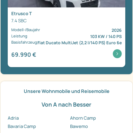
Etrusco T
7.4 SBC
Modell-/Baujahr
2026
Leistung
103 KW / 140 PS
Basisfahrzeug
Fiat Ducato MultiJet (2,2 l/140 PS) Euro 6e
69.990 €
Unsere Wohnmobile und Reisemobile
Von A nach Besser
Adria
Ahorn Camp
Bavaria Camp
Bawemo