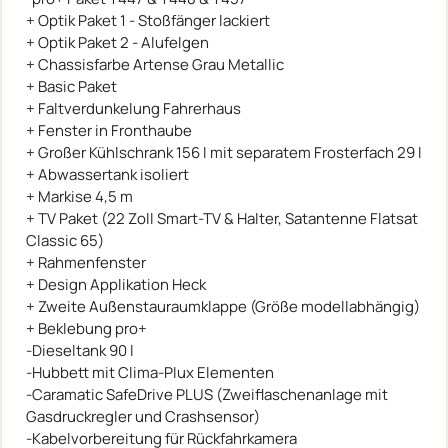
+ Optik Paket 1 - Stoßfänger lackiert
+ Optik Paket 2 - Alufelgen
+ Chassisfarbe Artense Grau Metallic
+ Basic Paket
+ Faltverdunkelung Fahrerhaus
+ Fenster in Fronthaube
+ Großer Kühlschrank 156 l mit separatem Frosterfach 29 l
+ Abwassertank isoliert
+ Markise 4,5 m
+ TV Paket (22 Zoll Smart-TV & Halter, Satantenne Flatsat
Classic 65)
+ Rahmenfenster
+ Design Applikation Heck
+ Zweite Außenstauraumklappe (Größe modellabhängig)
+ Beklebung pro+
-Dieseltank 90 l
-Hubbett mit Clima-Plux Elementen
-Caramatic SafeDrive PLUS (Zweiflaschenanlage mit
Gasdruckregler und Crashsensor)
-Kabelvorbereitung für Rückfahrkamera