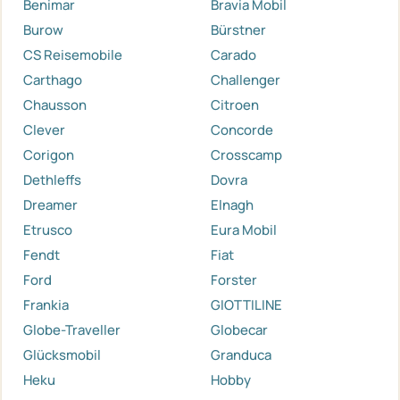
Benimar
Bravia Mobil
Burow
Bürstner
CS Reisemobile
Carado
Carthago
Challenger
Chausson
Citroen
Clever
Concorde
Corigon
Crosscamp
Dethleffs
Dovra
Dreamer
Elnagh
Etrusco
Eura Mobil
Fendt
Fiat
Ford
Forster
Frankia
GIOTTILINE
Globe-Traveller
Globecar
Glücksmobil
Granduca
Heku
Hobby