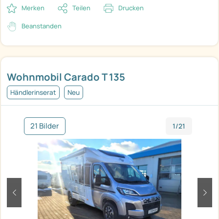
Merken
Teilen
Drucken
Beanstanden
Wohnmobil Carado T 135
Händlerinserat
Neu
21 Bilder
1/21
zurück
weit