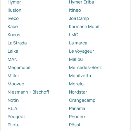
Hymer
Hymer Eriba
Ilusion
Itineo
Iveco
Joa Camp
Kabe
Karmann Mobil
Knaus
LMC
La Strada
La marca
Laika
Le Voyageur
MAN
Malibu
Megamobil
Mercedes-Benz
Miller
Mobilvetta
Mooveo
Morelo
Niesmann + Bischoff
Nordstar
Notin
Orangecamp
P.L.A.
Panama
Peugeot
Phoenix
Pilote
Pössl