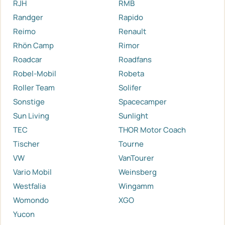
RJH
RMB
Randger
Rapido
Reimo
Renault
Rhön Camp
Rimor
Roadcar
Roadfans
Robel-Mobil
Robeta
Roller Team
Solifer
Sonstige
Spacecamper
Sun Living
Sunlight
TEC
THOR Motor Coach
Tischer
Tourne
VW
VanTourer
Vario Mobil
Weinsberg
Westfalia
Wingamm
Womondo
XGO
Yucon