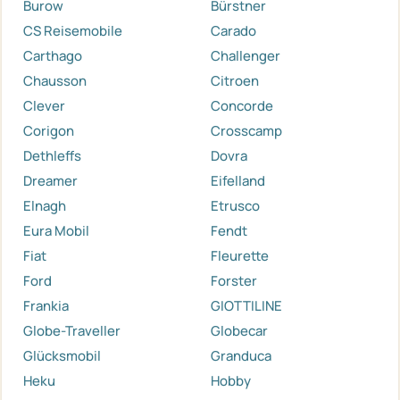
Burow
Bürstner
CS Reisemobile
Carado
Carthago
Challenger
Chausson
Citroen
Clever
Concorde
Corigon
Crosscamp
Dethleffs
Dovra
Dreamer
Eifelland
Elnagh
Etrusco
Eura Mobil
Fendt
Fiat
Fleurette
Ford
Forster
Frankia
GIOTTILINE
Globe-Traveller
Globecar
Glücksmobil
Granduca
Heku
Hobby