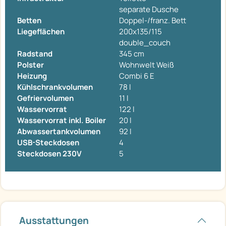
separate Dusche
Betten
Doppel-/franz. Bett
Liegeflächen
200x135/115
double_couch
Radstand
345 cm
Polster
Wohnwelt Weiß
Heizung
Combi 6 E
Kühlschrankvolumen
78 l
Gefriervolumen
11 l
Wasservorrat
122 l
Wasservorrat inkl. Boiler
20 l
Abwassertankvolumen
92 l
USB-Steckdosen
4
Steckdosen 230V
5
Ausstattungen