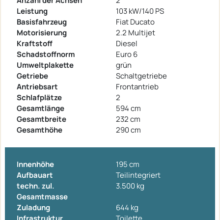
Anzahl der Achsen
2
Leistung
103 kW/140 PS
Basisfahrzeug
Fiat Ducato
Motorisierung
2.2 Multijet
Kraftstoff
Diesel
Schadstoffnorm
Euro 6
Umweltplakette
grün
Getriebe
Schaltgetriebe
Antriebsart
Frontantrieb
Schlafplätze
2
Gesamtlänge
594 cm
Gesamtbreite
232 cm
Gesamthöhe
290 cm
Innenhöhe
195 cm
Aufbauart
Teilintegriert
techn. zul.
3.500 kg
Gesamtmasse
Zuladung
644 kg
Infrastruktur
Toilette