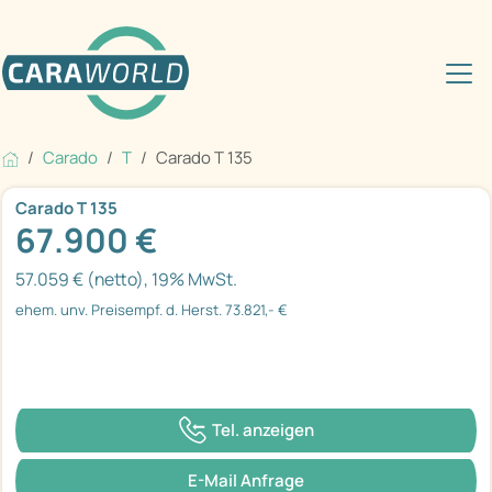
Carado
T
Carado T 135
Carado T 135
67.900 €
57.059 € (netto), 19% MwSt.
ehem. unv. Preisempf. d. Herst. 73.821,- €
Tel. anzeigen
E-Mail Anfrage