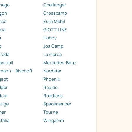
thago
Challenger
gon
Crosscamp
sco
Eura Mobil
kia
GIOTTILINE
u
Hobby
o
Joa Camp
trada
La marca
amobil
Mercedes-Benz
mann + Bischoff
Nordstar
geot
Phoenix
dger
Rapido
dcar
Roadfans
tige
Spacecamper
her
Tourne
falia
Wingamm