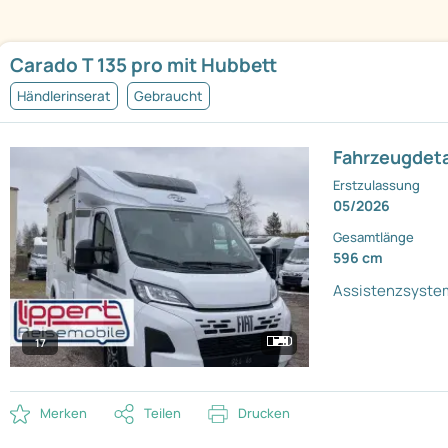
Carado T 135 pro mit Hubbett
Händlerinserat
Gebraucht
Fahrzeugdeta
Erstzulassung
05/2026
Gesamtlänge
596 cm
Assistenzsyste
17
Merken
Teilen
Drucken