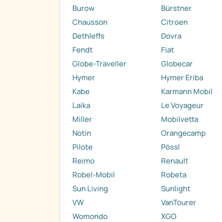
Burow
Bürstner
Chausson
Citroen
Dethleffs
Dovra
Fendt
Fiat
Globe-Traveller
Globecar
Hymer
Hymer Eriba
Kabe
Karmann Mobil
Laika
Le Voyageur
Miller
Mobilvetta
Notin
Orangecamp
Pilote
Pössl
Reimo
Renault
Robel-Mobil
Robeta
Sun Living
Sunlight
VW
VanTourer
Womondo
XGO