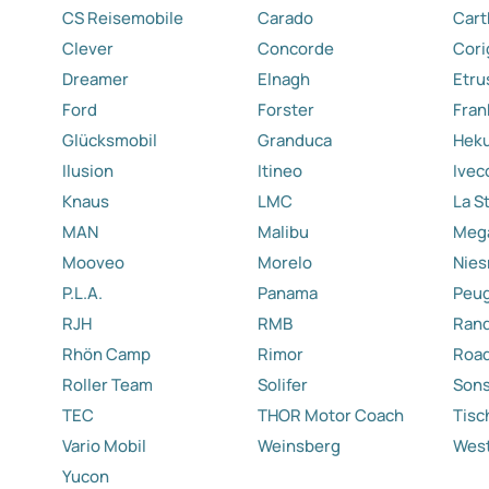
CS Reisemobile
Carado
Car
Clever
Concorde
Cori
Dreamer
Elnagh
Etru
Ford
Forster
Fran
Glücksmobil
Granduca
Hek
Ilusion
Itineo
Ivec
Knaus
LMC
La S
MAN
Malibu
Meg
Mooveo
Morelo
Nies
P.L.A.
Panama
Peu
RJH
RMB
Ran
Rhön Camp
Rimor
Roa
Roller Team
Solifer
Sons
TEC
THOR Motor Coach
Tisc
Vario Mobil
Weinsberg
West
Yucon