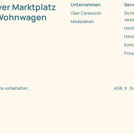
ver Marktplatz
Unternehmen
Serv
Über Caraworld
Siche
 Wohnwagen
verk
Mediadaten
Herst
Händl
Kont
Priv
te vorbehalten.
AGB
D