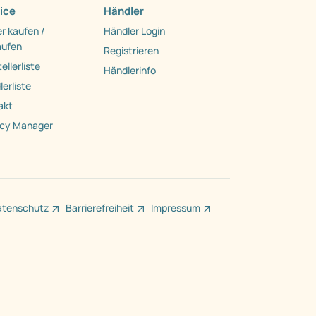
ice
Händler
r kaufen /
Händler Login
aufen
Registrieren
ellerliste
Händlerinfo
erliste
akt
acy Manager
atenschutz
Barrierefreiheit
Impressum