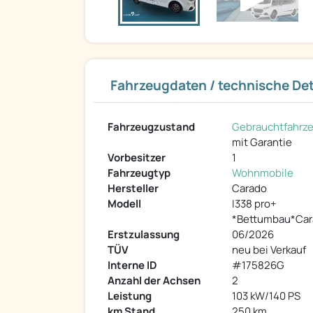
Fahrzeugdaten / technische Det
Fahrzeugzustand
Gebrauchtfahrz
mit Garantie
Vorbesitzer
1
Fahrzeugtyp
Wohnmobile
Hersteller
Carado
Modell
I338 pro+
*Bettumbau*Car
Erstzulassung
06/2026
TÜV
neu bei Verkauf
Interne ID
#175826G
Anzahl der Achsen
2
Leistung
103 kW/140 PS
km Stand
250 km