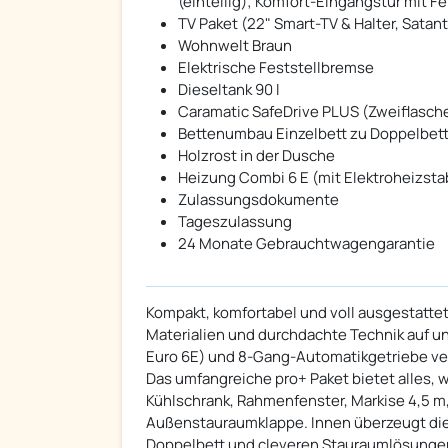
(einteilig); Komfort-Eingangstür mit F
TV Paket (22" Smart-TV & Halter, Satan
Wohnwelt Braun
Elektrische Feststellbremse
Dieseltank 90 l
Caramatic SafeDrive PLUS (Zweiflasch
Bettenumbau Einzelbett zu Doppelbet
Holzrost in der Dusche
Heizung Combi 6 E (mit Elektroheizstab
Zulassungsdokumente
Tageszulassung
24 Monate Gebrauchtwagengarantie
Kompakt, komfortabel und voll ausgestattet
Materialien und durchdachte Technik auf un
Euro 6E) und 8-Gang-Automatikgetriebe ve
Das umfangreiche pro+ Paket bietet alles, w
Kühlschrank, Rahmenfenster, Markise 4,5 m,
Außenstauraumklappe. Innen überzeugt di
Doppelbett und cleveren Stauraumlösungen.