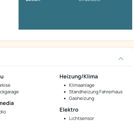
au
Heizung/Klima
rkise
Klimaanlage
ckgarage
Standheizung Fahrerhaus
Gasheizung
media
Elektro
dio
Lichtsensor