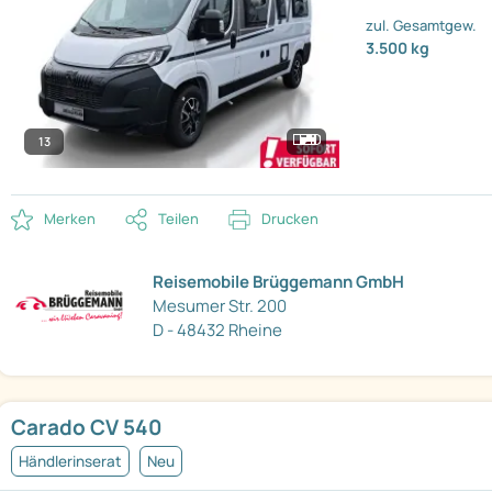
zul. Gesamtgew.
3.500 kg
13
Merken
Teilen
Drucken
Reisemobile Brüggemann GmbH
Mesumer Str. 200
D - 48432 Rheine
Carado CV 540
Händlerinserat
Neu