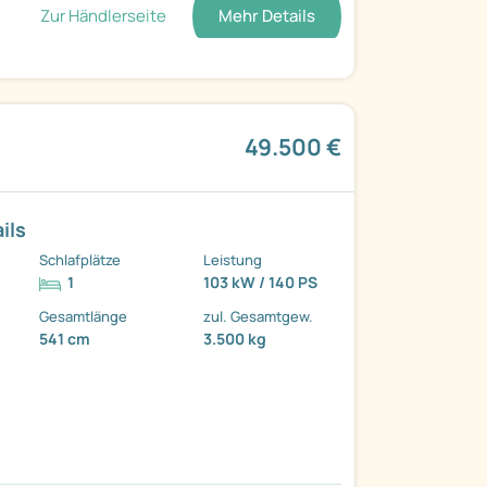
Zur Händlerseite
Mehr Details
49.500 €
ils
Schlafplätze
Leistung
1
103 kW / 140 PS
Gesamtlänge
zul. Gesamtgew.
541 cm
3.500 kg