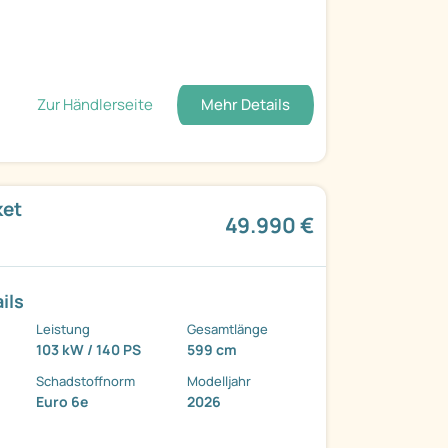
Zur Händlerseite
Mehr Details
ket
49.990 €
ils
Leistung
Gesamtlänge
103 kW / 140 PS
599 cm
Schadstoffnorm
Modelljahr
Euro 6e
2026