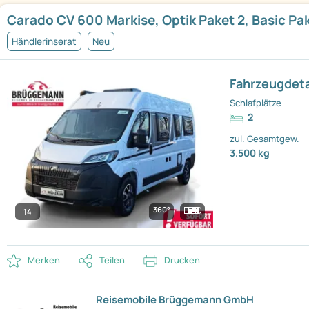
Carado CV 600 Markise, Optik Paket 2, Basic Pa
Händlerinserat
Neu
Fahrzeugdeta
Schlafplätze
2
zul. Gesamtgew.
3.500 kg
360°
14
Merken
Teilen
Drucken
Reisemobile Brüggemann GmbH