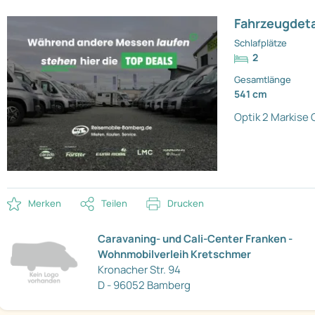
Fahrzeugdeta
Schlafplätze
2
Gesamtlänge
541 cm
Optik 2
Markise
Merken
Teilen
Drucken
Caravaning- und Cali-Center Franken -
Wohnmobilverleih Kretschmer
Kronacher Str. 94
D - 96052 Bamberg