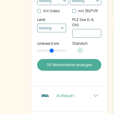
mit Video
mit 360°VR
Land
PLZ (nur D, A,
CH)
Standort
Umkreis
0
km
191
Wohnmobile anzeigen
Aufbauart