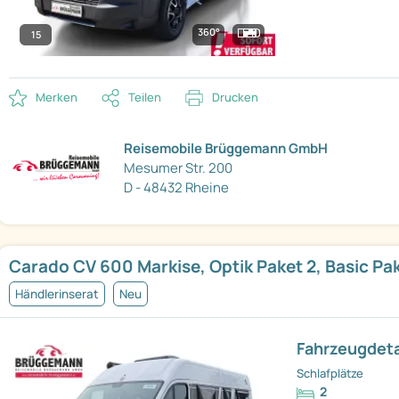
360°
15
Merken
Teilen
Drucken
Reisemobile Brüggemann GmbH
Mesumer Str. 200
D - 48432 Rheine
Carado CV 600 Markise, Optik Paket 2, Basic Pa
Händlerinserat
Neu
Fahrzeugdeta
Schlafplätze
2