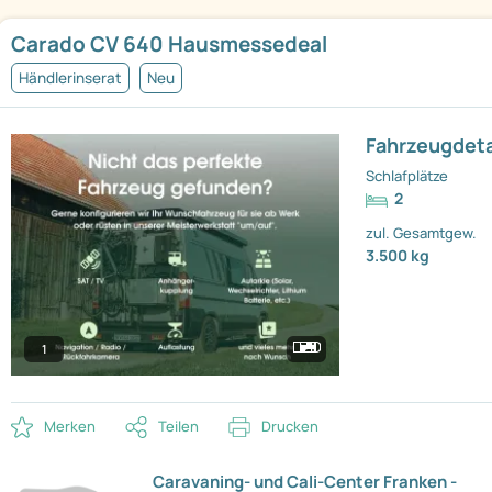
Carado CV 640 Hausmessedeal
Händlerinserat
Neu
Fahrzeugdeta
Schlafplätze
2
zul. Gesamtgew.
3.500 kg
1
Merken
Teilen
Drucken
Caravaning- und Cali-Center Franken -