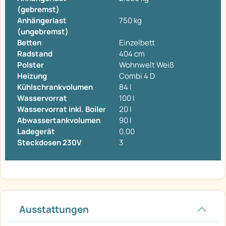
(gebremst)
Anhängerlast
750 kg
(ungebremst)
Betten
Einzelbett
Radstand
404 cm
Polster
Wohnwelt Weiß
Heizung
Combi 4 D
Kühlschrankvolumen
84 l
Wasservorrat
100 l
Wasservorrat inkl. Boiler
20 l
Abwassertankvolumen
90 l
Ladegerät
0.00
Steckdosen 230V
3
Ausstattungen