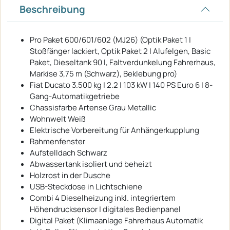
Beschreibung
Pro Paket 600/601/602 (MJ26) (Optik Paket 1 |
Stoßfänger lackiert, Optik Paket 2 | Alufelgen, Basic
Paket, Dieseltank 90 l, Faltverdunkelung Fahrerhaus,
Markise 3,75 m (Schwarz), Beklebung pro)
Fiat Ducato 3.500 kg | 2.2 | 103 kW | 140 PS Euro 6 | 8-
Gang-Automatikgetriebe
Chassisfarbe Artense Grau Metallic
Wohnwelt Weiß
Elektrische Vorbereitung für Anhängerkupplung
Rahmenfenster
Aufstelldach Schwarz
Abwassertank isoliert und beheizt
Holzrost in der Dusche
USB-Steckdose in Lichtschiene
Combi 4 Dieselheizung inkl. integriertem
Höhendrucksensor | digitales Bedienpanel
Digital Paket (Klimaanlage Fahrerhaus Automatik