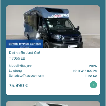
Dethleffs Just Go!
T 7055 EB
Modell-/Baujahr
2026
Leistung
121 KW / 165 PS
Schadstoffklasse/-norm
Euro 6e
75.990 €