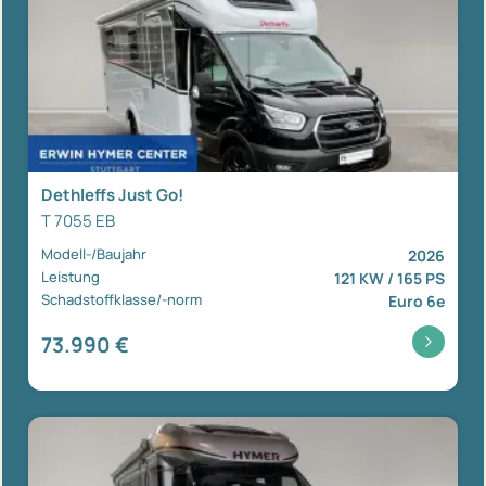
Dethleffs Just Go!
T 7055 EB
Modell-/Baujahr
2026
Leistung
121 KW / 165 PS
Schadstoffklasse/-norm
Euro 6e
73.990 €