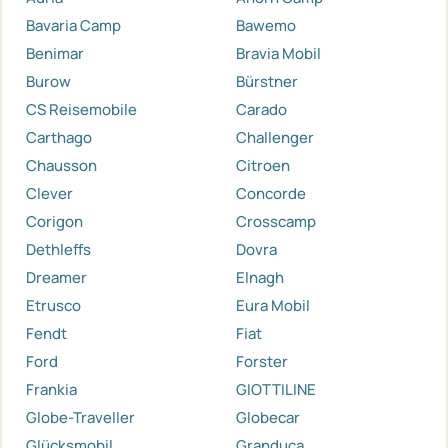
Bavaria Camp
Bawemo
Benimar
Bravia Mobil
Burow
Bürstner
CS Reisemobile
Carado
Carthago
Challenger
Chausson
Citroen
Clever
Concorde
Corigon
Crosscamp
Dethleffs
Dovra
Dreamer
Elnagh
Etrusco
Eura Mobil
Fendt
Fiat
Ford
Forster
Frankia
GIOTTILINE
Globe-Traveller
Globecar
Glücksmobil
Granduca