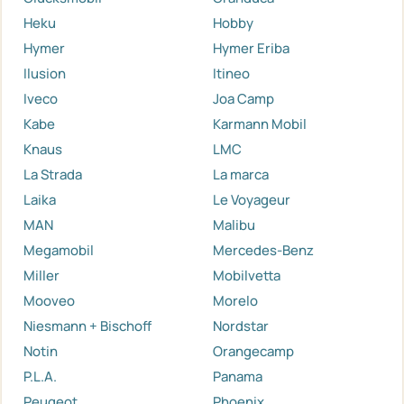
Heku
Hobby
Hymer
Hymer Eriba
Ilusion
Itineo
Iveco
Joa Camp
Kabe
Karmann Mobil
Knaus
LMC
La Strada
La marca
Laika
Le Voyageur
MAN
Malibu
Megamobil
Mercedes-Benz
Miller
Mobilvetta
Mooveo
Morelo
Niesmann + Bischoff
Nordstar
Notin
Orangecamp
P.L.A.
Panama
Peugeot
Phoenix