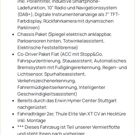
inkl. Pollenfilter, Induktive Smartphone-
Ladefunktion, 10" Radio und Navigationssystem
(DAB+), Digitale Instrumentenanzeige als 7" TFT-
Farbdisplay, Rückfahrkamera mit dynamischen
Parklinien)
Chassis Paket (Spiegel elektrisch anklappbar,
Parksensoren hinten, Totwinkelassistent,
Elektrische Feststellbremse)
Co-Driver Paket Fiat (ACC mit Stopp&Go,
Fahrspurzentrierung, Stauassistent, Automatisches
Bremssystem mit Fußgängererkennung, Regen- und
Lichtsensor, Spurhalteassistent,
Verkehrszeichenerkennung,
Fahrermüdigkeitserkennung, Intelligenter
Geschwindigkeitsassistent)
Bereits durch das Erwin Hymer Center Stuttgart
nachgerüstet:
Fahrradträger 2er, Thule Elite Van XT CV an Hecktüre
inkl. Montage
*** Dieses Fahrzeug ist Teil unserer Vermietflotte
und steht Ihnen nach vorheriger