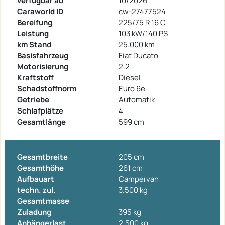
verfügbar ab
10/2026
Caraworld ID
cw-27477524
Bereifung
225/75 R 16 C
Leistung
103 kW/140 PS
km Stand
25.000 km
Basisfahrzeug
Fiat Ducato
Motorisierung
2.2
Kraftstoff
Diesel
Schadstoffnorm
Euro 6e
Getriebe
Automatik
Schlafplätze
4
Gesamtlänge
599 cm
Gesamtbreite
205 cm
Gesamthöhe
261 cm
Aufbauart
Campervan
techn. zul.
3.500 kg
Gesamtmasse
Zuladung
395 kg
Anhängerlast
2.500 kg