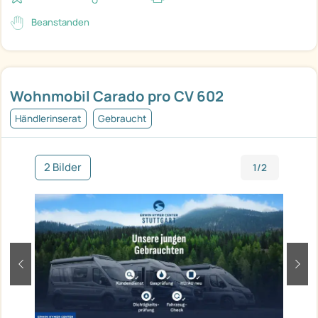
Beanstanden
Wohnmobil Carado pro CV 602
Händlerinserat
Gebraucht
2 Bilder
1/2
zurück
weit