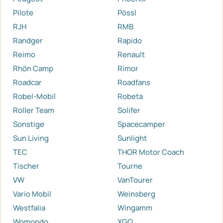
Pilote
Pössl
RJH
RMB
Randger
Rapido
Reimo
Renault
Rhön Camp
Rimor
Roadcar
Roadfans
Robel-Mobil
Robeta
Roller Team
Solifer
Sonstige
Spacecamper
Sun Living
Sunlight
TEC
THOR Motor Coach
Tischer
Tourne
VW
VanTourer
Vario Mobil
Weinsberg
Westfalia
Wingamm
Womondo
XGO