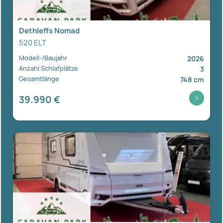
Dethleffs Nomad
520 ELT
Modell-/Baujahr
2026
Anzahl Schlafplätze
3
Gesamtlänge
748 cm
39.990 €