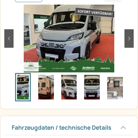
zurück
weit
Fahrzeugdaten / technische Details