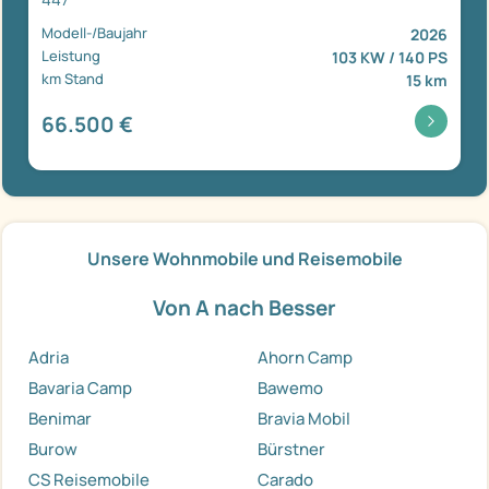
Modell-/Baujahr
2026
Leistung
103 KW / 140 PS
km Stand
15 km
66.500 €
Unsere Wohnmobile und Reisemobile
Von A nach Besser
Adria
Ahorn Camp
Bavaria Camp
Bawemo
Benimar
Bravia Mobil
Burow
Bürstner
CS Reisemobile
Carado