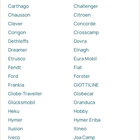
Carthago
Challenger
Chausson
Citroen
Clever
Concorde
Corigon
Crosscamp
Dethleffs
Dovra
Dreamer
Elnagh
Etrusco
Eura Mobil
Fendt
Fiat
Ford
Forster
Frankia
GIOTTILINE
Globe-Traveller
Globecar
Glücksmobil
Granduca
Heku
Hobby
Hymer
Hymer Eriba
Ilusion
Itineo
Iveco
Joa Camp