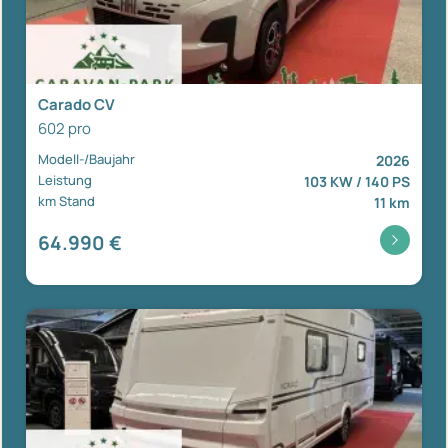
Carado CV
602 pro
Modell-/Baujahr
2026
Leistung
103 KW / 140 PS
km Stand
11 km
64.990 €