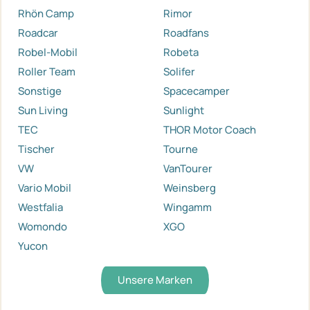
Rhön Camp
Rimor
Roadcar
Roadfans
Robel-Mobil
Robeta
Roller Team
Solifer
Sonstige
Spacecamper
Sun Living
Sunlight
TEC
THOR Motor Coach
Tischer
Tourne
VW
VanTourer
Vario Mobil
Weinsberg
Westfalia
Wingamm
Womondo
XGO
Yucon
Unsere Marken