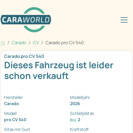
Carado
CV
Carado pro CV 540
Carado pro CV 540
Dieses Fahrzeug ist leider
schon verkauft
Hersteller
Modelljahr
Carado
2026
Modell
Schlafplätze
pro CV 540
2
Sitze mit Gurt
Kraftstoff