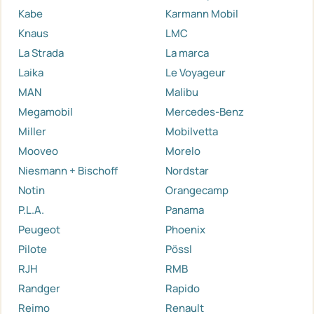
Kabe
Karmann Mobil
Knaus
LMC
La Strada
La marca
Laika
Le Voyageur
MAN
Malibu
Megamobil
Mercedes-Benz
Miller
Mobilvetta
Mooveo
Morelo
Niesmann + Bischoff
Nordstar
Notin
Orangecamp
P.L.A.
Panama
Peugeot
Phoenix
Pilote
Pössl
RJH
RMB
Randger
Rapido
Reimo
Renault