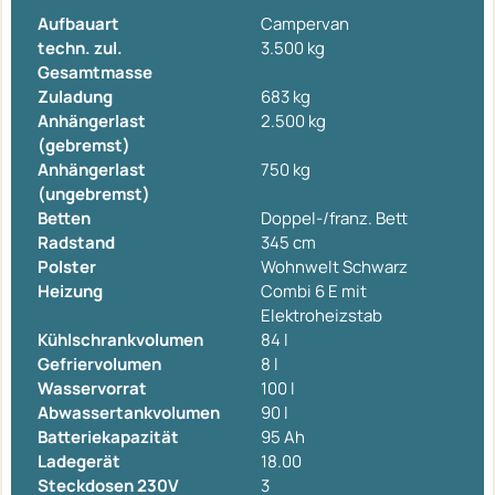
Aufbauart
Campervan
techn. zul.
3.500 kg
Gesamtmasse
Zuladung
683 kg
Anhängerlast
2.500 kg
(gebremst)
Anhängerlast
750 kg
(ungebremst)
Betten
Doppel-/franz. Bett
Radstand
345 cm
Polster
Wohnwelt Schwarz
Heizung
Combi 6 E mit
Elektroheizstab
Kühlschrankvolumen
84 l
Gefriervolumen
8 l
Wasservorrat
100 l
Abwassertankvolumen
90 l
Batteriekapazität
95 Ah
Ladegerät
18.00
Steckdosen 230V
3