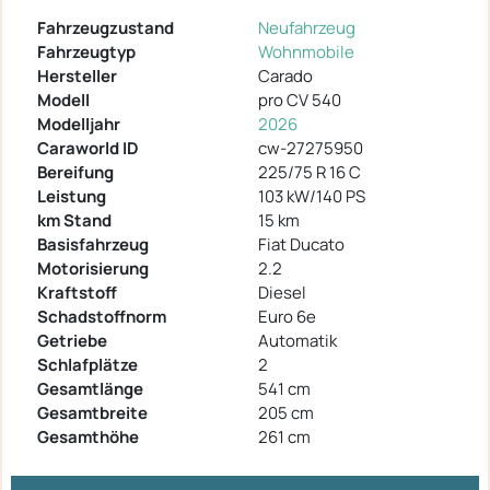
Fahrzeugzustand
Neufahrzeug
Fahrzeugtyp
Wohnmobile
Hersteller
Carado
Modell
pro CV 540
Modelljahr
2026
Caraworld ID
cw-27275950
Bereifung
225/75 R 16 C
Leistung
103 kW/140 PS
km Stand
15 km
Basisfahrzeug
Fiat Ducato
Motorisierung
2.2
Kraftstoff
Diesel
Schadstoffnorm
Euro 6e
Getriebe
Automatik
Schlafplätze
2
Gesamtlänge
541 cm
Gesamtbreite
205 cm
Gesamthöhe
261 cm