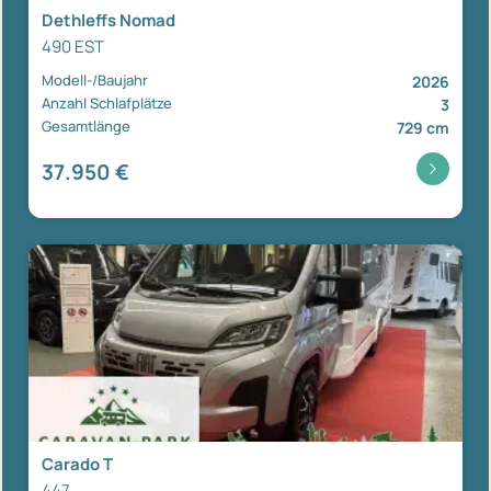
Dethleffs Nomad
490 EST
Modell-/Baujahr
2026
Anzahl Schlafplätze
3
Gesamtlänge
729 cm
37.950 €
Carado T
447