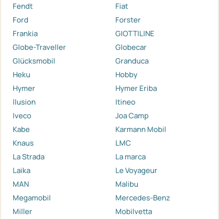
Fendt
Fiat
Ford
Forster
Frankia
GIOTTILINE
Globe-Traveller
Globecar
Glücksmobil
Granduca
Heku
Hobby
Hymer
Hymer Eriba
Ilusion
Itineo
Iveco
Joa Camp
Kabe
Karmann Mobil
Knaus
LMC
La Strada
La marca
Laika
Le Voyageur
MAN
Malibu
Megamobil
Mercedes-Benz
Miller
Mobilvetta