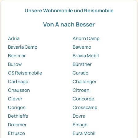
Unsere Wohnmobile und Reisemobile
Von A nach Besser
Adria
Ahorn Camp
Bavaria Camp
Bawemo
Benimar
Bravia Mobil
Burow
Bürstner
CS Reisemobile
Carado
Carthago
Challenger
Chausson
Citroen
Clever
Concorde
Corigon
Crosscamp
Dethleffs
Dovra
Dreamer
Elnagh
Etrusco
Eura Mobil