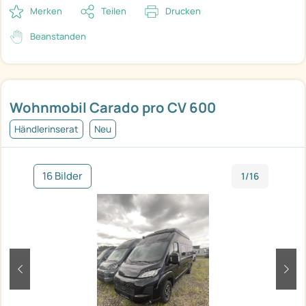
Merken
Teilen
Drucken
Beanstanden
Wohnmobil Carado pro CV 600
Händlerinserat
Neu
16 Bilder
1/16
zurück
weit