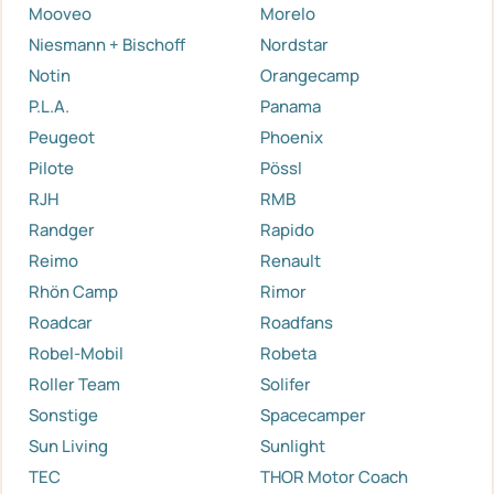
Mooveo
Morelo
Niesmann + Bischoff
Nordstar
Notin
Orangecamp
P.L.A.
Panama
Peugeot
Phoenix
Pilote
Pössl
RJH
RMB
Randger
Rapido
Reimo
Renault
Rhön Camp
Rimor
Roadcar
Roadfans
Robel-Mobil
Robeta
Roller Team
Solifer
Sonstige
Spacecamper
Sun Living
Sunlight
TEC
THOR Motor Coach