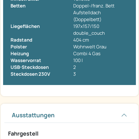
Betten
Doppel-/franz. Bett
Aufstelldach
(Doppelbett)
Liegeflächen
197x157/150
double_couch
Radstand
404 cm
Polster
Wohnwelt Grau
Heizung
Combi 4 Gas
Wasservorrat
100 l
USB-Steckdosen
2
Steckdosen 230V
3
Ausstattungen
Fahrgestell