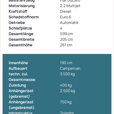
Basisfahrzeug
Fiat Ducato
Motorisierung
2.2 Multijet
Kraftstoff
Diesel
Schadstoffnorm
Euro 6
Getriebe
Automatik
Schlafplätze
4
Gesamtlänge
599 cm
Gesamtbreite
205 cm
Gesamthöhe
261 cm
Innenhöhe
190 cm
Aufbauart
Campervan
techn. zul.
3.500 kg
Gesamtmasse
Zuladung
400 kg
Anhängerlast
2.500 kg
(gebremst)
Anhängerlast
750 kg
(ungebremst)
Infrastruktur
Toilette