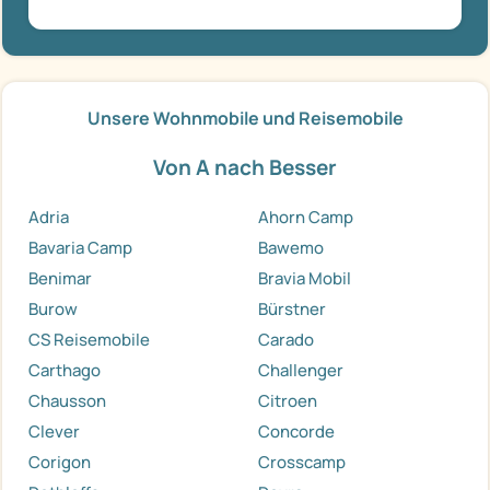
Unsere Wohnmobile und Reisemobile
Von A nach Besser
Adria
Ahorn Camp
Bavaria Camp
Bawemo
Benimar
Bravia Mobil
Burow
Bürstner
CS Reisemobile
Carado
Carthago
Challenger
Chausson
Citroen
Clever
Concorde
Corigon
Crosscamp