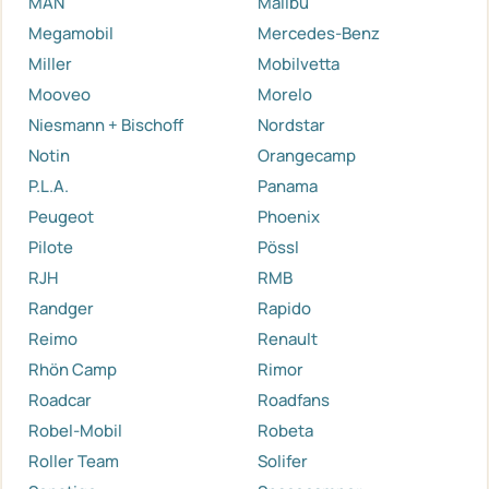
MAN
Malibu
Megamobil
Mercedes-Benz
Miller
Mobilvetta
Mooveo
Morelo
Niesmann + Bischoff
Nordstar
Notin
Orangecamp
P.L.A.
Panama
Peugeot
Phoenix
Pilote
Pössl
RJH
RMB
Randger
Rapido
Reimo
Renault
Rhön Camp
Rimor
Roadcar
Roadfans
Robel-Mobil
Robeta
Roller Team
Solifer