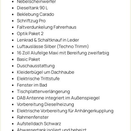
Nebelscheinwerfer
Dieseltank 90 L
Beklebung Carado
Schriftzug Pro
Faltverdunkelung Fahrerhaus
Optik Paket 2
Lenkrad & Schaltknauf in Leder
Luftauslässe Silber (Techno Trimm)
16 Zoll Alufelge Maxi mit Bereifung zweifarbig
Basic Paket
Duschausstattung
Kleiderbügel um Dachhaube
Elektrische Trittstufe
Fenster im Bad
Tischplattenverlängerung
DAB Antenne integriert im Außenspiegel
Vorbereitung Dieselheizung
Elektrische Vorbereitung für Anhängerkupplung
Rahmenfenster
Aufstelldach Schwarz
Abwassertank isoliert und beheizt