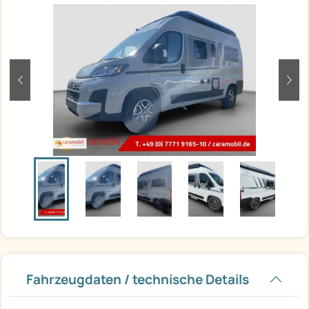
zurück
weit
Fahrzeugdaten / technische Details