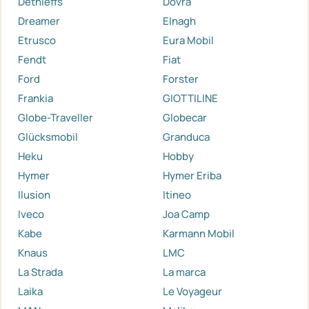
Dethleffs
Dovra
Dreamer
Elnagh
Etrusco
Eura Mobil
Fendt
Fiat
Ford
Forster
Frankia
GIOTTILINE
Globe-Traveller
Globecar
Glücksmobil
Granduca
Heku
Hobby
Hymer
Hymer Eriba
Ilusion
Itineo
Iveco
Joa Camp
Kabe
Karmann Mobil
Knaus
LMC
La Strada
La marca
Laika
Le Voyageur