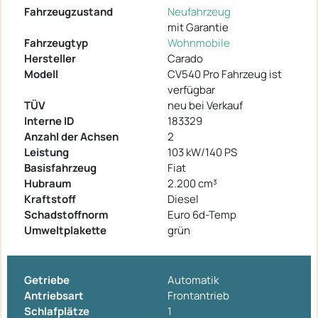
Fahrzeugzustand
Neufahrzeug
mit Garantie
Fahrzeugtyp
Wohnmobile
Hersteller
Carado
Modell
CV540 Pro Fahrzeug ist
verfügbar
TÜV
neu bei Verkauf
Interne ID
183329
Anzahl der Achsen
2
Leistung
103 kW/140 PS
Basisfahrzeug
Fiat
Hubraum
2.200 cm³
Kraftstoff
Diesel
Schadstoffnorm
Euro 6d-Temp
Umweltplakette
grün
Getriebe
Automatik
Antriebsart
Frontantrieb
Schlafplätze
1