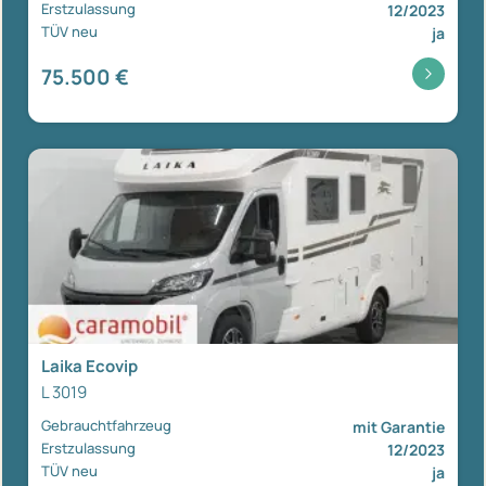
Erstzulassung
12/2023
TÜV neu
ja
75.500 €
Laika Ecovip
L 3019
Gebrauchtfahrzeug
mit Garantie
Erstzulassung
12/2023
TÜV neu
ja