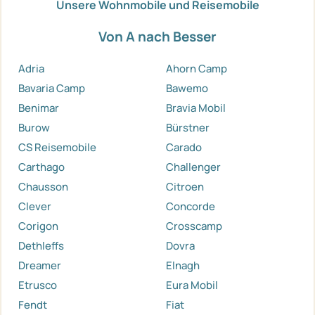
Unsere Wohnmobile und Reisemobile
Von A nach Besser
Adria
Ahorn Camp
Bavaria Camp
Bawemo
Benimar
Bravia Mobil
Burow
Bürstner
CS Reisemobile
Carado
Carthago
Challenger
Chausson
Citroen
Clever
Concorde
Corigon
Crosscamp
Dethleffs
Dovra
Dreamer
Elnagh
Etrusco
Eura Mobil
Fendt
Fiat