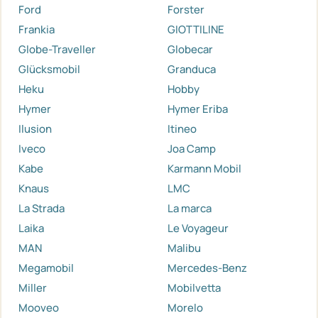
Ford
Forster
Frankia
GIOTTILINE
Globe-Traveller
Globecar
Glücksmobil
Granduca
Heku
Hobby
Hymer
Hymer Eriba
Ilusion
Itineo
Iveco
Joa Camp
Kabe
Karmann Mobil
Knaus
LMC
La Strada
La marca
Laika
Le Voyageur
MAN
Malibu
Megamobil
Mercedes-Benz
Miller
Mobilvetta
Mooveo
Morelo