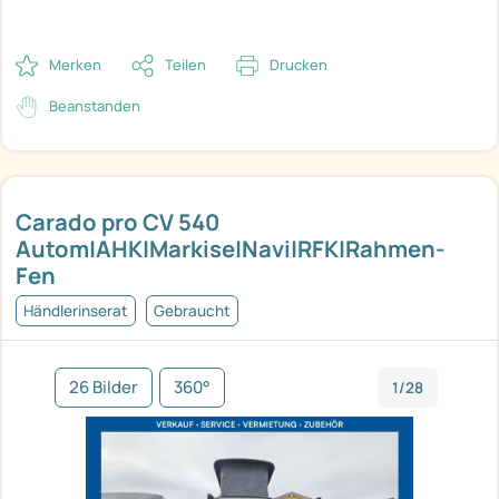
Merken
Teilen
Drucken
Beanstanden
Carado pro CV 540
Autom|AHK|Markise|Navi|RFK|Rahmen-
Fen
Händlerinserat
Gebraucht
26 Bilder
360°
1/28