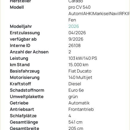
Hersteller
Carado
Modell
pro CV 540
Autom|AHK|Markise|Navi|RFK
Fen
Modelljahr
2026
Erstzulassung
04/2026
verfügbar ab
9/2026
Interne ID
26108
Anzahl der Achsen
2
Leistung
103 kW/140 PS
km Stand
15.000 km
Basisfahrzeug
Fiat Ducato
Motorisierung
140 Multijet
Kraftstoff
Diesel
Schadstoffnorm
Euro 6e
Umweltplakette
grün
Getriebe
Automatik
Antriebsart
Frontantrieb
Schlafplätze
4
Gesamtlänge
541 cm
Gesamtbreite
205 cm