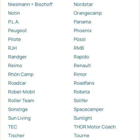
Niesmann + Bischoff
Nordstar
Notin
Orangecamp
P.L.A.
Panama
Peugeot
Phoenix
Pilote
Pössl
RJH
RMB
Randger
Rapido
Reimo
Renault
Rhön Camp
Rimor
Roadcar
Roadfans
Robel-Mobil
Robeta
Roller Team
Solifer
Sonstige
Spacecamper
Sun Living
Sunlight
TEC
THOR Motor Coach
Tischer
Tourne