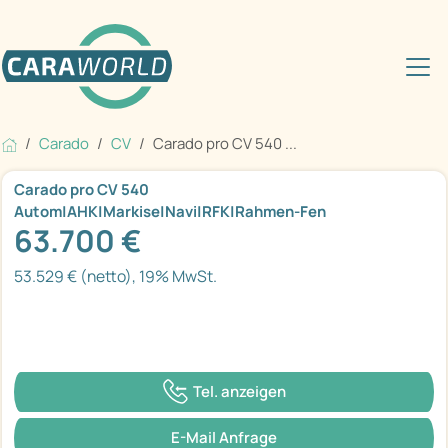
Carado
CV
Carado pro CV 540 ...
Carado pro CV 540
Autom|AHK|Markise|Navi|RFK|Rahmen-Fen
63.700 €
53.529 € (netto), 19% MwSt.
Tel. anzeigen
E-Mail Anfrage