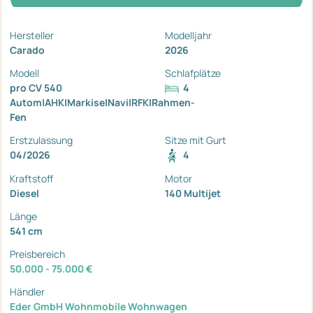
Hersteller
Modelljahr
Carado
2026
Modell
Schlafplätze
pro CV 540
4
Autom|AHK|Markise|Navi|RFK|Rahmen-
Fen
Erstzulassung
Sitze mit Gurt
04/2026
4
Kraftstoff
Motor
Diesel
140 Multijet
Länge
541 cm
Preisbereich
50.000 - 75.000 €
Händler
Eder GmbH Wohnmobile Wohnwagen