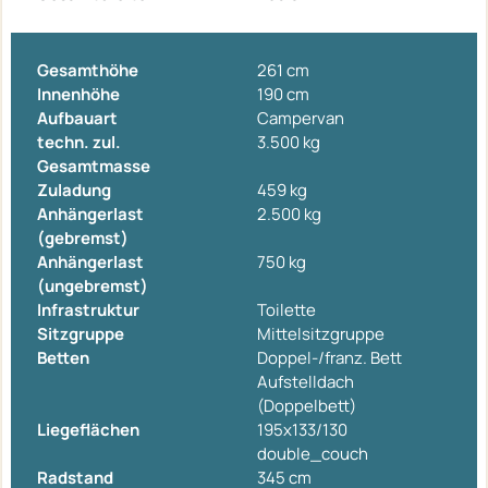
Gesamthöhe
261 cm
Innenhöhe
190 cm
Aufbauart
Campervan
techn. zul.
3.500 kg
Gesamtmasse
Zuladung
459 kg
Anhängerlast
2.500 kg
(gebremst)
Anhängerlast
750 kg
(ungebremst)
Infrastruktur
Toilette
Sitzgruppe
Mittelsitzgruppe
Betten
Doppel-/franz. Bett
Aufstelldach
(Doppelbett)
Liegeflächen
195x133/130
double_couch
Radstand
345 cm