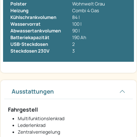
Polster
Wohnwelt Grau
Heizung
Combi 4 Gas
Kühlschrankvolumen
84 l
Wasservorrat
100 l
Abwassertankvolumen
90 l
Batteriekapazität
190 Ah
USB-Steckdosen
2
Steckdosen 230V
3
Ausstattungen
Fahrgestell
Multifunktionslenkrad
Lederlenkrad
Zentralverriegelung