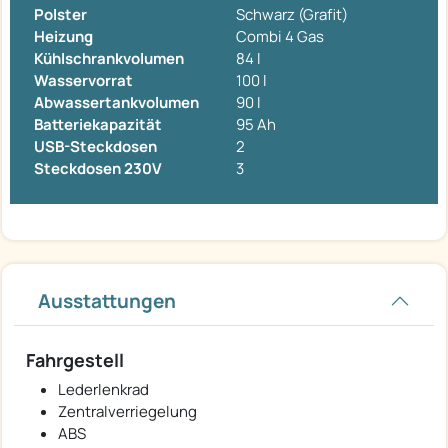
Polster
Schwarz (Grafit)
Heizung
Combi 4 Gas
Kühlschrankvolumen
84 l
Wasservorrat
100 l
Abwassertankvolumen
90 l
Batteriekapazität
95 Ah
USB-Steckdosen
2
Steckdosen 230V
3
Ausstattungen
Fahrgestell
Lederlenkrad
Zentralverriegelung
ABS