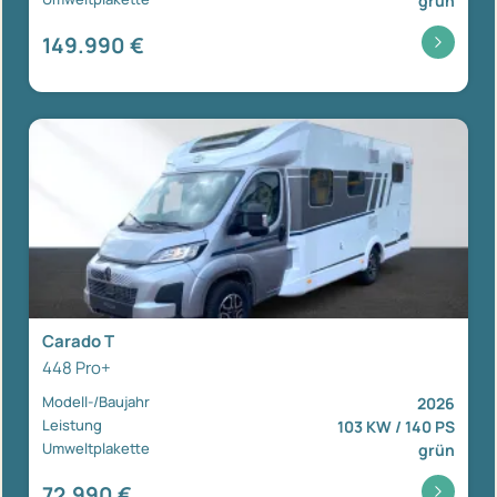
grün
149.990 €
Carado T
448 Pro+
Modell-/Baujahr
2026
Leistung
103 KW / 140 PS
Umweltplakette
grün
72.990 €