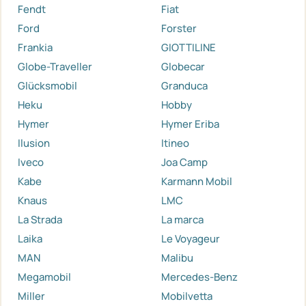
Fendt
Fiat
Ford
Forster
Frankia
GIOTTILINE
Globe-Traveller
Globecar
Glücksmobil
Granduca
Heku
Hobby
Hymer
Hymer Eriba
Ilusion
Itineo
Iveco
Joa Camp
Kabe
Karmann Mobil
Knaus
LMC
La Strada
La marca
Laika
Le Voyageur
MAN
Malibu
Megamobil
Mercedes-Benz
Miller
Mobilvetta