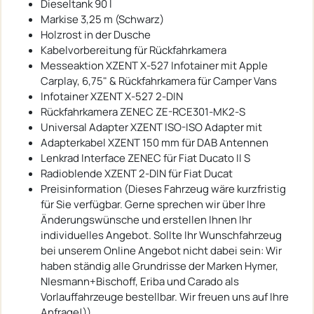
Dieseltank 90 l
Markise 3,25 m (Schwarz)
Holzrost in der Dusche
Kabelvorbereitung für Rückfahrkamera
Messeaktion XZENT X-527 Infotainer mit Apple
Carplay, 6,75" & Rückfahrkamera für Camper Vans
Infotainer XZENT X-527 2-DIN
Rückfahrkamera ZENEC ZE-RCE301-MK2-S
Universal Adapter XZENT ISO-ISO Adapter mit
Adapterkabel XZENT 150 mm für DAB Antennen
Lenkrad Interface ZENEC für Fiat Ducato II S
Radioblende XZENT 2-DIN für Fiat Ducat
Preisinformation (Dieses Fahrzeug wäre kurzfristig
für Sie verfügbar. Gerne sprechen wir über Ihre
Änderungswünsche und erstellen Ihnen Ihr
individuelles Angebot. Sollte Ihr Wunschfahrzeug
bei unserem Online Angebot nicht dabei sein: Wir
haben ständig alle Grundrisse der Marken Hymer,
NIesmann+Bischoff, Eriba und Carado als
Vorlauffahrzeuge bestellbar. Wir freuen uns auf Ihre
Anfrage!))