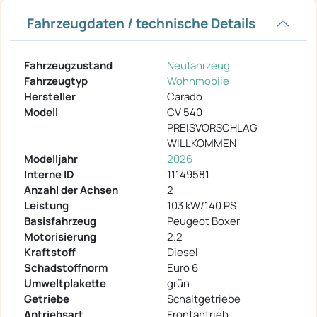
Fahrzeugdaten / technische Details
Fahrzeugzustand
Neufahrzeug
Fahrzeugtyp
Wohnmobile
Hersteller
Carado
Modell
CV 540
PREISVORSCHLAG
WILLKOMMEN
Modelljahr
2026
Interne ID
11149581
Anzahl der Achsen
2
Leistung
103 kW/140 PS
Basisfahrzeug
Peugeot Boxer
Motorisierung
2.2
Kraftstoff
Diesel
Schadstoffnorm
Euro 6
Umweltplakette
grün
Getriebe
Schaltgetriebe
Antriebsart
Frontantrieb