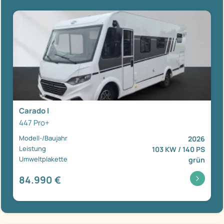
Carado I
447 Pro+
Modell-/Baujahr
2026
Leistung
103 KW / 140 PS
Umweltplakette
grün
84.990 €