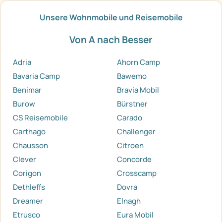
Unsere Wohnmobile und Reisemobile
Von A nach Besser
Adria
Ahorn Camp
Bavaria Camp
Bawemo
Benimar
Bravia Mobil
Burow
Bürstner
CS Reisemobile
Carado
Carthago
Challenger
Chausson
Citroen
Clever
Concorde
Corigon
Crosscamp
Dethleffs
Dovra
Dreamer
Elnagh
Etrusco
Eura Mobil