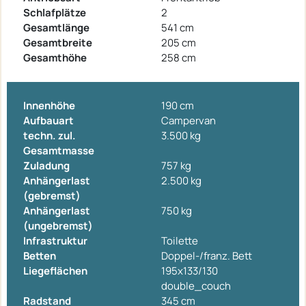
Schlafplätze
2
Gesamtlänge
541 cm
Gesamtbreite
205 cm
Gesamthöhe
258 cm
Innenhöhe
190 cm
Aufbauart
Campervan
techn. zul.
3.500 kg
Gesamtmasse
Zuladung
757 kg
Anhängerlast
2.500 kg
(gebremst)
Anhängerlast
750 kg
(ungebremst)
Infrastruktur
Toilette
Betten
Doppel-/franz. Bett
Liegeflächen
195x133/130
double_couch
Radstand
345 cm