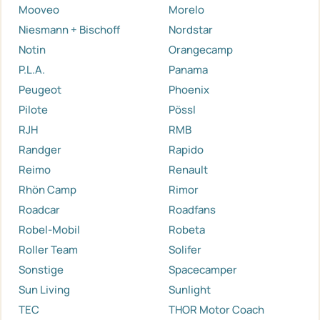
Mooveo
Morelo
Niesmann + Bischoff
Nordstar
Notin
Orangecamp
P.L.A.
Panama
Peugeot
Phoenix
Pilote
Pössl
RJH
RMB
Randger
Rapido
Reimo
Renault
Rhön Camp
Rimor
Roadcar
Roadfans
Robel-Mobil
Robeta
Roller Team
Solifer
Sonstige
Spacecamper
Sun Living
Sunlight
TEC
THOR Motor Coach