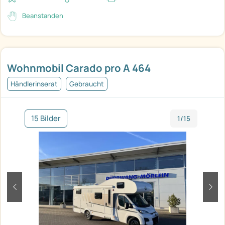
Beanstanden
Wohnmobil Carado pro A 464
Händlerinserat
Gebraucht
15 Bilder
1/15
zurück
weit