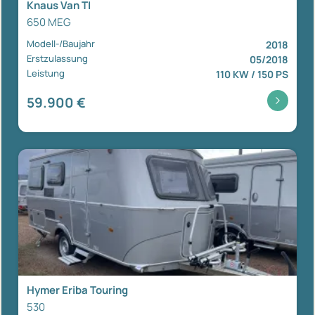
Knaus Van TI
650 MEG
Modell-/Baujahr
2018
Erstzulassung
05/2018
Leistung
110 KW / 150 PS
59.900 €
Hymer Eriba Touring
530