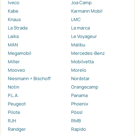
Iveco
Joa Camp
Kabe
Karmann Mobil
Knaus
LMC
La Strada
La marca
Laika
Le Voyageur
MAN
Malibu
Megamobil
Mercedes-Benz
Miller
Mobilvetta
Mooveo
Morelo
Niesmann + Bischoff
Nordstar
Notin
Orangecamp
P.L.A.
Panama
Peugeot
Phoenix
Pilote
Pössl
RJH
RMB
Randger
Rapido