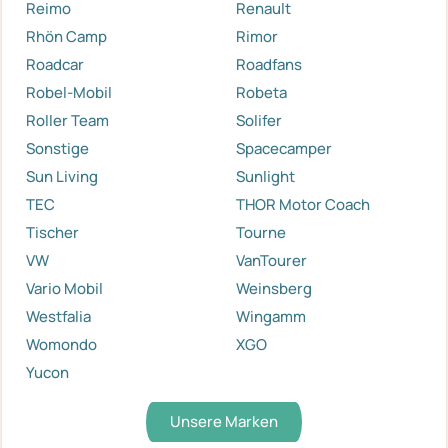
Reimo
Renault
Rhön Camp
Rimor
Roadcar
Roadfans
Robel-Mobil
Robeta
Roller Team
Solifer
Sonstige
Spacecamper
Sun Living
Sunlight
TEC
THOR Motor Coach
Tischer
Tourne
VW
VanTourer
Vario Mobil
Weinsberg
Westfalia
Wingamm
Womondo
XGO
Yucon
Unsere Marken