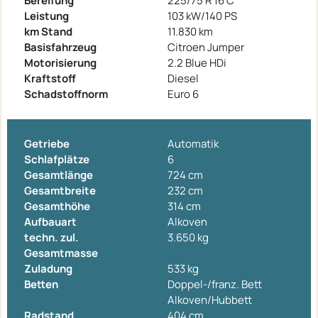
Bereifung
225/75 R 16 C
Leistung
103 kW/140 PS
km Stand
11.830 km
Basisfahrzeug
Citroen Jumper
Motorisierung
2.2 Blue HDi
Kraftstoff
Diesel
Schadstoffnorm
Euro 6
Getriebe
Automatik
Schlafplätze
6
Gesamtlänge
724 cm
Gesamtbreite
232 cm
Gesamthöhe
314 cm
Aufbauart
Alkoven
techn. zul.
3.650 kg
Gesamtmasse
Zuladung
533 kg
Betten
Doppel-/franz. Bett
Alkoven/Hubbett
Radstand
404 cm