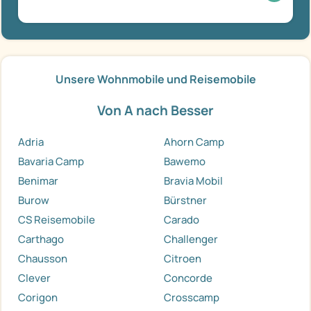
Unsere Wohnmobile und Reisemobile
Von A nach Besser
Adria
Ahorn Camp
Bavaria Camp
Bawemo
Benimar
Bravia Mobil
Burow
Bürstner
CS Reisemobile
Carado
Carthago
Challenger
Chausson
Citroen
Clever
Concorde
Corigon
Crosscamp