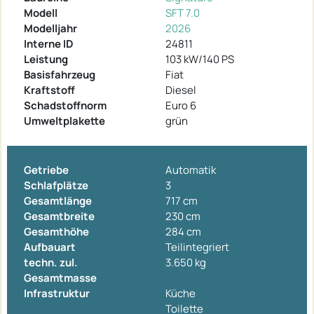
Modell
SFT 7.0
Modelljahr
2026
Interne ID
24811
Leistung
103 kW/140 PS
Basisfahrzeug
Fiat
Kraftstoff
Diesel
Schadstoffnorm
Euro 6
Umweltplakette
grün
Getriebe
Automatik
Schlafplätze
3
Gesamtlänge
717 cm
Gesamtbreite
230 cm
Gesamthöhe
284 cm
Aufbauart
Teilintegriert
techn. zul.
3.650 kg
Gesamtmasse
Infrastruktur
Küche
Toilette