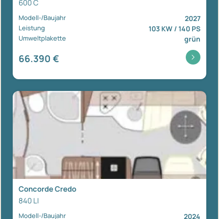
600 C
Modell-/Baujahr
2027
Leistung
103 KW / 140 PS
Umweltplakette
grün
66.390 €
Concorde Credo
840 LI
Modell-/Baujahr
2024