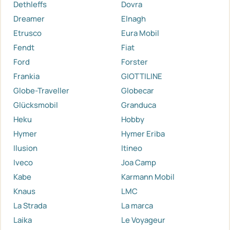
Dethleffs
Dovra
Dreamer
Elnagh
Etrusco
Eura Mobil
Fendt
Fiat
Ford
Forster
Frankia
GIOTTILINE
Globe-Traveller
Globecar
Glücksmobil
Granduca
Heku
Hobby
Hymer
Hymer Eriba
Ilusion
Itineo
Iveco
Joa Camp
Kabe
Karmann Mobil
Knaus
LMC
La Strada
La marca
Laika
Le Voyageur