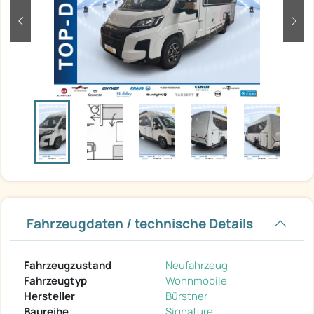
zurück
weit
Fahrzeugdaten / technische Details
Fahrzeugzustand
Neufahrzeug
Fahrzeugtyp
Wohnmobile
Hersteller
Bürstner
Baureihe
Signature