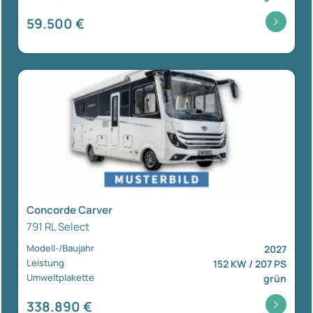
59.500 €
Concorde Carver
791 RL Select
Modell-/Baujahr
2027
Leistung
152 KW / 207 PS
Umweltplakette
grün
338.890 €