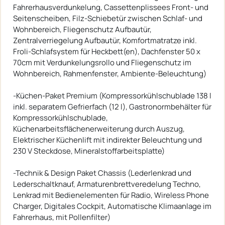
Fahrerhausverdunkelung, Cassettenplissees Front- und
Seitenscheiben, Filz-Schiebetür zwischen Schlaf- und
Wohnbereich, Fliegenschutz Aufbautür,
Zentralverriegelung Aufbautür, Komfortmatratze inkl.
Froli-Schlafsystem für Heckbett(en), Dachfenster 50 x
70cm mit Verdunkelungsrollo und Fliegenschutz im
Wohnbereich, Rahmenfenster, Ambiente-Beleuchtung)
-Küchen-Paket Premium (Kompressorkühlschublade 138 l
inkl. separatem Gefrierfach (12 l), Gastronormbehälter für
Kompressorkühlschublade,
Küchenarbeitsflächenerweiterung durch Auszug,
Elektrischer Küchenlift mit indirekter Beleuchtung und
230 V Steckdose, Mineralstoffarbeitsplatte)
-Technik & Design Paket Chassis (Lederlenkrad und
Lederschaltknauf, Armaturenbrettveredelung Techno,
Lenkrad mit Bedienelementen für Radio, Wireless Phone
Charger, Digitales Cockpit, Automatische Klimaanlage im
Fahrerhaus, mit Pollenfilter)