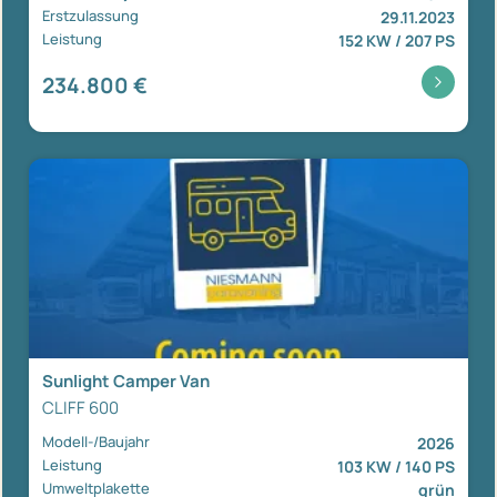
Erstzulassung
29.11.2023
Leistung
152 KW / 207 PS
234.800 €
Sunlight Camper Van
CLIFF 600
Modell-/Baujahr
2026
Leistung
103 KW / 140 PS
Umweltplakette
grün