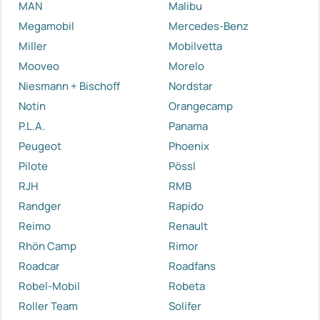
MAN
Malibu
Megamobil
Mercedes-Benz
Miller
Mobilvetta
Mooveo
Morelo
Niesmann + Bischoff
Nordstar
Notin
Orangecamp
P.L.A.
Panama
Peugeot
Phoenix
Pilote
Pössl
RJH
RMB
Randger
Rapido
Reimo
Renault
Rhön Camp
Rimor
Roadcar
Roadfans
Robel-Mobil
Robeta
Roller Team
Solifer