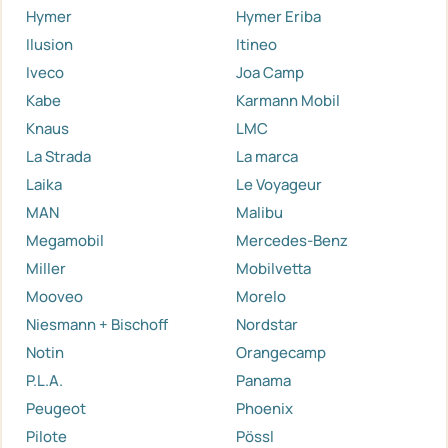
Hymer
Hymer Eriba
Ilusion
Itineo
Iveco
Joa Camp
Kabe
Karmann Mobil
Knaus
LMC
La Strada
La marca
Laika
Le Voyageur
MAN
Malibu
Megamobil
Mercedes-Benz
Miller
Mobilvetta
Mooveo
Morelo
Niesmann + Bischoff
Nordstar
Notin
Orangecamp
P.L.A.
Panama
Peugeot
Phoenix
Pilote
Pössl