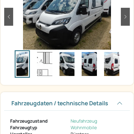
zurück
weit
Fahrzeugdaten / technische Details
Fahrzeugzustand
Neufahrzeug
Fahrzeugtyp
Wohnmobile