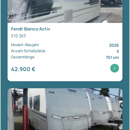
Fendt Bianco Activ
515 SKF
Modell-/Baujahr
2026
Anzahl Schlafplätze
5
Gesamtlänge
751 cm
42.900 €