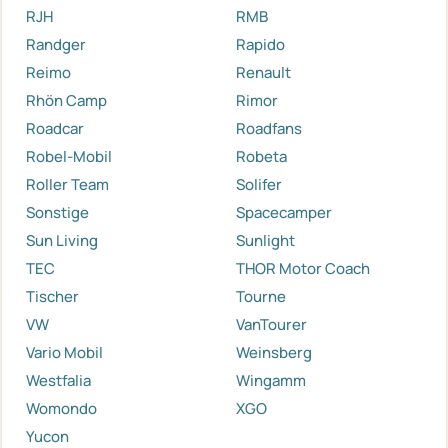
RJH
RMB
Randger
Rapido
Reimo
Renault
Rhön Camp
Rimor
Roadcar
Roadfans
Robel-Mobil
Robeta
Roller Team
Solifer
Sonstige
Spacecamper
Sun Living
Sunlight
TEC
THOR Motor Coach
Tischer
Tourne
VW
VanTourer
Vario Mobil
Weinsberg
Westfalia
Wingamm
Womondo
XGO
Yucon