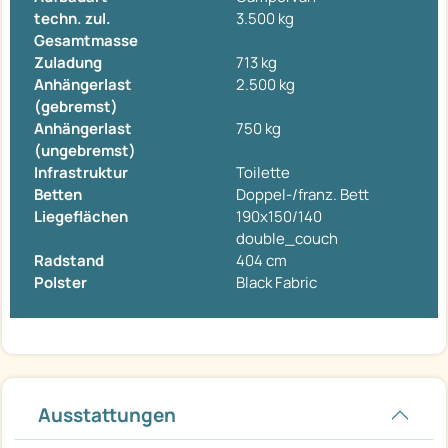
techn. zul.
3.500 kg
Gesamtmasse
Zuladung
713 kg
Anhängerlast
2.500 kg
(gebremst)
Anhängerlast
750 kg
(ungebremst)
Infrastruktur
Toilette
Betten
Doppel-/franz. Bett
Liegeflächen
190x150/140
double_couch
Radstand
404 cm
Polster
Black Fabric
Ausstattungen