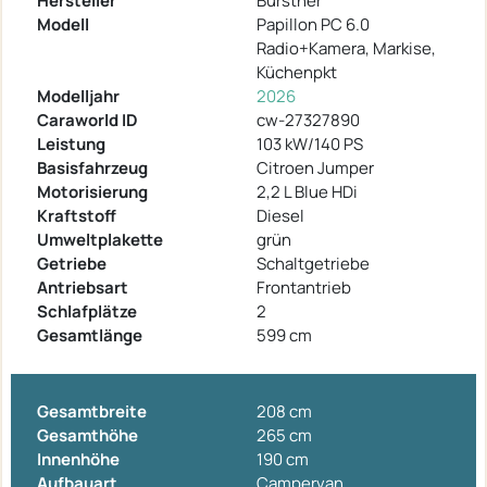
Hersteller
Bürstner
Modell
Papillon PC 6.0
Radio+Kamera, Markise,
Küchenpkt
Modelljahr
2026
Caraworld ID
cw-27327890
Leistung
103 kW/140 PS
Basisfahrzeug
Citroen Jumper
Motorisierung
2,2 L Blue HDi
Kraftstoff
Diesel
Umweltplakette
grün
Getriebe
Schaltgetriebe
Antriebsart
Frontantrieb
Schlafplätze
2
Gesamtlänge
599 cm
Gesamtbreite
208 cm
Gesamthöhe
265 cm
Innenhöhe
190 cm
Aufbauart
Campervan