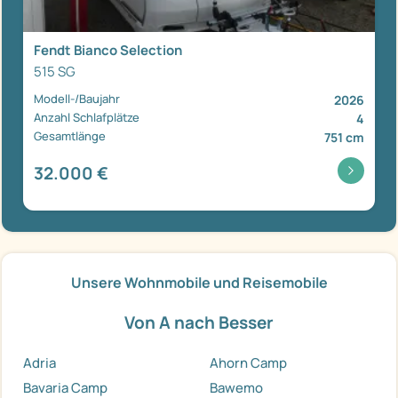
Fendt Bianco Selection
515 SG
Modell-/Baujahr
2026
Anzahl Schlafplätze
4
Gesamtlänge
751 cm
32.000 €
Unsere Wohnmobile und Reisemobile
Von A nach Besser
Adria
Ahorn Camp
Bavaria Camp
Bawemo