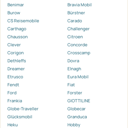
Benimar
Bravia Mobil
Burow
Bürstner
CS Reisemobile
Carado
Carthago
Challenger
Chausson
Citroen
Clever
Concorde
Corigon
Crosscamp
Dethleffs
Dovra
Dreamer
Elnagh
Etrusco
Eura Mobil
Fendt
Fiat
Ford
Forster
Frankia
GIOTTILINE
Globe-Traveller
Globecar
Glücksmobil
Granduca
Heku
Hobby