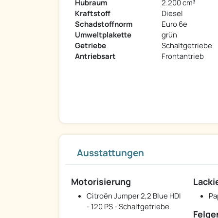
Hubraum
2.200 cm³
Kraftstoff
Diesel
Schadstoffnorm
Euro 6e
Umweltplakette
grün
Getriebe
Schaltgetriebe
Antriebsart
Frontantrieb
Ausstattungen
Motorisierung
Lacki
Citroën Jumper 2,2 Blue HDI
Pa
- 120 PS - Schaltgetriebe
Felge