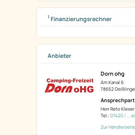
1
Finanzierungsrechner
Anbieter
Dorn ohg
Am Kanal 6
78652 Deißlinge
Ansprechpart
Herr Reto Kleser
Tel.:
07420 / ... 
Zur Händlerseit