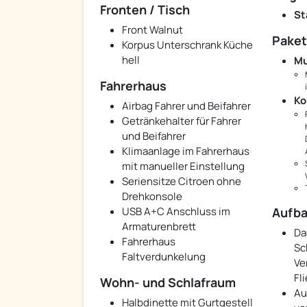
Fronten / Tisch
St
Front Walnut
Pake
Korpus Unterschrank Küche
hell
Mu
Fahrerhaus
Ko
Airbag Fahrer und Beifahrer
Getränkehalter für Fahrer
und Beifahrer
Klimaanlage im Fahrerhaus
mit manueller Einstellung
Seriensitze Citroen ohne
Drehkonsole
USB A+C Anschluss im
Aufba
Armaturenbrett
Da
Fahrerhaus
Sc
Faltverdunkelung
Ve
Fl
Wohn- und Schlafraum
Au
Halbdinette mit Gurtgestell