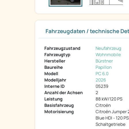
Fahrzeugdaten / technische Det
Fahrzeugzustand
Neufahrzeug
Fahrzeugtyp
Wohnmobile
Hersteller
Bürstner
Baureihe
Papillon
Modell
PC 6.0
Modelljahr
2026
Interne ID
05239
Anzahl der Achsen
2
Leistung
88 kW/120 PS
Basisfahrzeug
Citroën
Motorisierung
Citroën Jumper 
Blue HDI - 120 PS
Schaltgetriebe