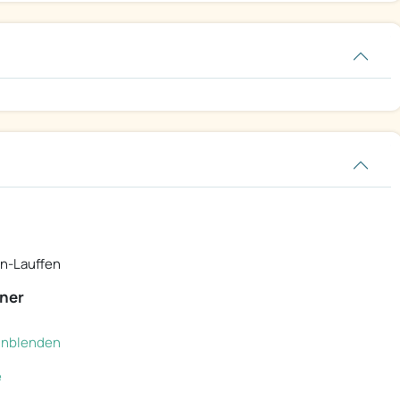
n-Lauffen
ner
einblenden
e