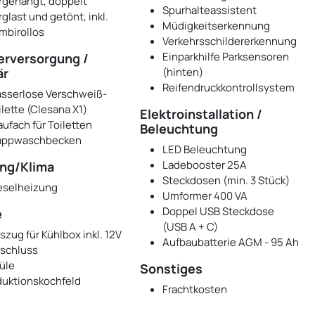
rgehängt, doppelt
Spurhalteassistent
rglast und getönt, inkl.
Müdigkeitserkennung
mbirollos
Verkehrsschildererkennung
Einparkhilfe Parksensoren
rversorgung /
är
(hinten)
Reifendruckkontrollsystem
sserlose Verschweiß-
ilette (Clesana X1)
Elektroinstallation /
aufach für Toiletten
Beleuchtung
appwaschbecken
LED Beleuchtung
Ladebooster 25A
ng/Klima
Steckdosen (min. 3 Stück)
eselheizung
Umformer 400 VA
Doppel USB Steckdose
e
(USB A + C)
szug für Kühlbox inkl. 12V
Aufbaubatterie AGM - 95 Ah
schluss
üle
Sonstiges
duktionskochfeld
Frachtkosten