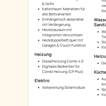
vo
& Isofix
ve
Kaltschaum-Matratzen für
Ko
alle Bettvarianten
Einhängetisch absenkbar
Wasse
Sanit
mit Verlängerung
Heckstauraum mit
Wa
integrierten Verzurrösen
To
Heckdoppelbett quer mit
St
Garagen & Couch Funktion
Kl
Heizung
Heizu
Dieselheizung Combi 4 D
Di
Digitales Bedienteil für
Combi Heizung (CP Plus)
Küch
Au
Elektro
An
Vorbereitung Solarmodule
Sp
In