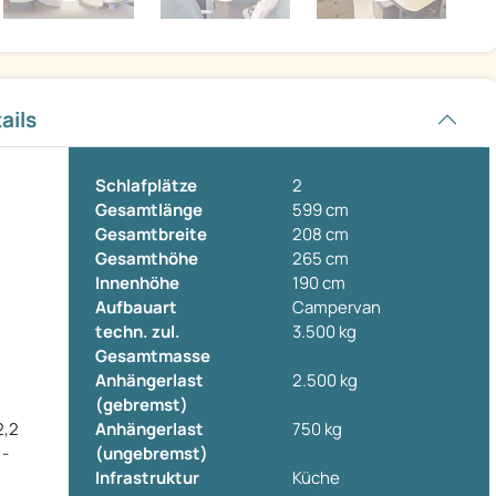
ails
Schlafplätze
2
Gesamtlänge
599 cm
Gesamtbreite
208 cm
Gesamthöhe
265 cm
Innenhöhe
190 cm
Aufbauart
Campervan
techn. zul.
3.500 kg
Gesamtmasse
Anhängerlast
2.500 kg
(gebremst)
2,2
Anhängerlast
750 kg
 -
(ungebremst)
Infrastruktur
Küche