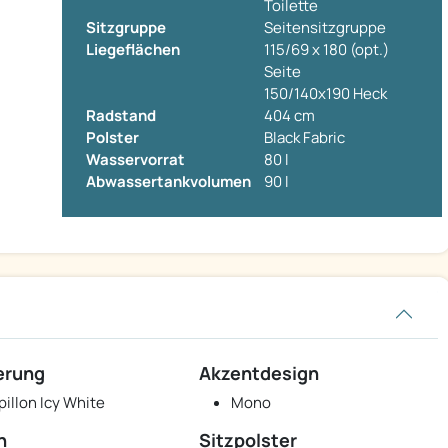
Toilette
Sitzgruppe
Seitensitzgruppe
Liegeflächen
115/69 x 180 (opt.)
Seite
150/140x190 Heck
Radstand
404 cm
Polster
Black Fabric
Wasservorrat
80 l
Abwassertankvolumen
90 l
erung
Akzentdesign
pillon Icy White
Mono
n
Sitzpolster