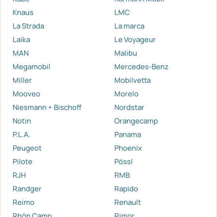
Knaus
LMC
La Strada
La marca
Laika
Le Voyageur
MAN
Malibu
Megamobil
Mercedes-Benz
Miller
Mobilvetta
Mooveo
Morelo
Niesmann + Bischoff
Nordstar
Notin
Orangecamp
P.L.A.
Panama
Peugeot
Phoenix
Pilote
Pössl
RJH
RMB
Randger
Rapido
Reimo
Renault
Rhön Camp
Rimor