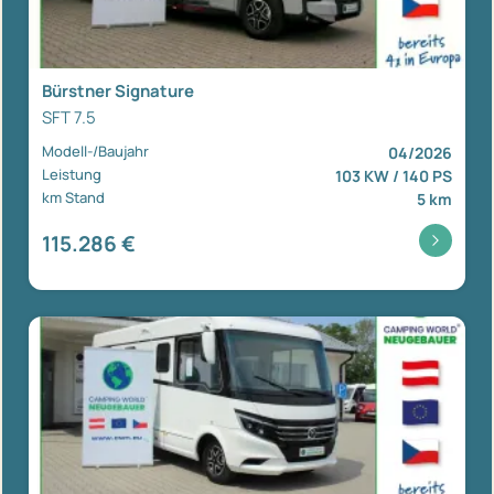
Bürstner Signature
SFT 7.5
Modell-/Baujahr
04/2026
Leistung
103 KW / 140 PS
km Stand
5 km
115.286 €