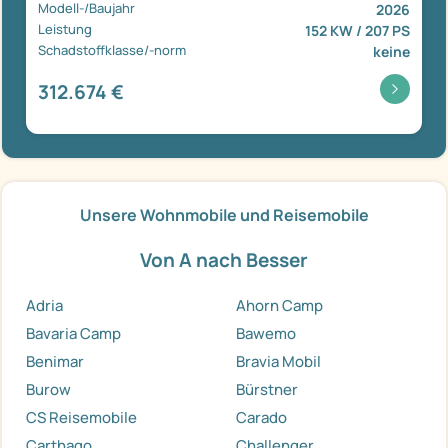
Modell-/Baujahr
2026
Leistung
152 KW / 207 PS
Schadstoffklasse/-norm
keine
312.674 €
Unsere Wohnmobile und Reisemobile
Von A nach Besser
Adria
Ahorn Camp
Bavaria Camp
Bawemo
Benimar
Bravia Mobil
Burow
Bürstner
CS Reisemobile
Carado
Carthago
Challenger