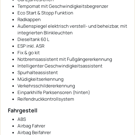
Tempomat mit Geschwindigkeitsbegrenzer
Eco Start & Stopp Funktion
Radkappen
Außenspiegel elektrisch verstell- und beheizbar, mit
integrierten Blinkleuchten
Dieseltank 60 L
ESP inkl. ASR
Fix & go kit
Notbremsassistent mit Fußgängererkennung
Intelligenter Geschwindigkeitsassistent
Spurhalteassistent
Müdigkeitserkennung
Verkehrsschildererkennung
Einparkhilfe Parksensoren (hinten)
Reifendruckkontrollsystem
Fahrgestell
ABS
Airbag Fahrer
Airbag Beifahrer