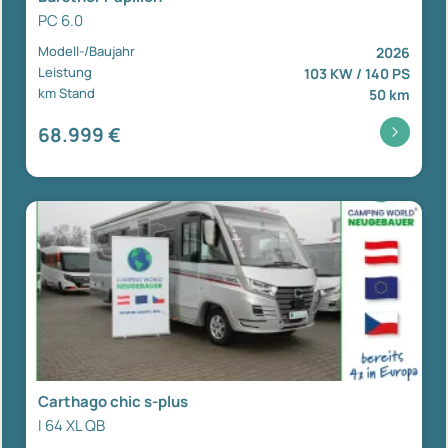
PC 6.0
Modell-/Baujahr
2026
Leistung
103 KW / 140 PS
km Stand
50 km
68.999 €
Carthago chic s-plus
I 64 XL QB