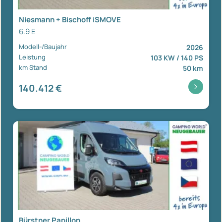
Niesmann + Bischoff iSMOVE
6.9 E
Modell-/Baujahr
2026
Leistung
103 KW / 140 PS
km Stand
50 km
140.412 €
Bürstner Papillon