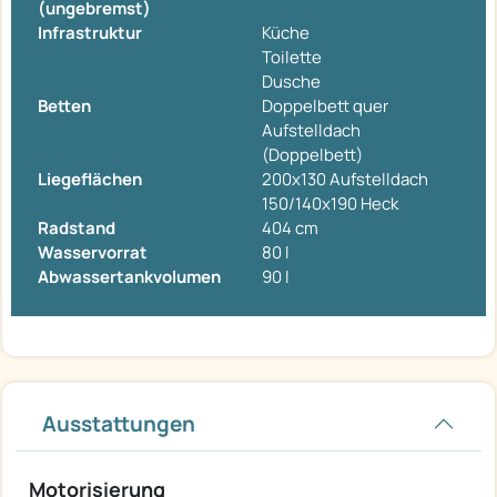
(ungebremst)
Infrastruktur
Küche
Toilette
Dusche
Betten
Doppelbett quer
Aufstelldach
(Doppelbett)
Liegeflächen
200x130 Aufstelldach
150/140x190 Heck
Radstand
404 cm
Wasservorrat
80 l
Abwassertankvolumen
90 l
Ausstattungen
Motorisierung