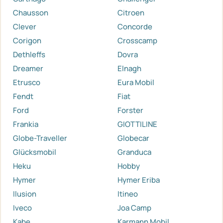
Chausson
Citroen
Clever
Concorde
Corigon
Crosscamp
Dethleffs
Dovra
Dreamer
Elnagh
Etrusco
Eura Mobil
Fendt
Fiat
Ford
Forster
Frankia
GIOTTILINE
Globe-Traveller
Globecar
Glücksmobil
Granduca
Heku
Hobby
Hymer
Hymer Eriba
Ilusion
Itineo
Iveco
Joa Camp
Kabe
Karmann Mobil