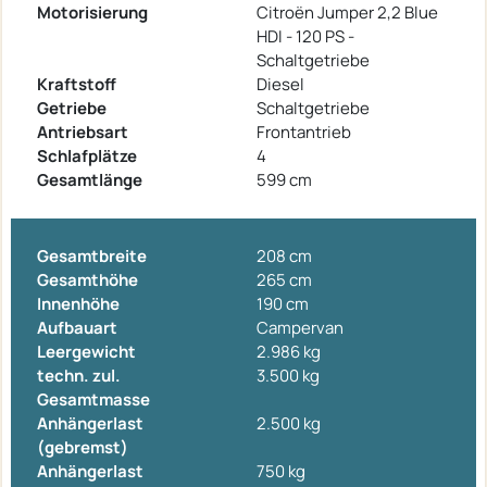
Motorisierung
Citroën Jumper 2,2 Blue
HDI - 120 PS -
Schaltgetriebe
Kraftstoff
Diesel
Getriebe
Schaltgetriebe
Antriebsart
Frontantrieb
Schlafplätze
4
Gesamtlänge
599 cm
Gesamtbreite
208 cm
Gesamthöhe
265 cm
Innenhöhe
190 cm
Aufbauart
Campervan
Leergewicht
2.986 kg
techn. zul.
3.500 kg
Gesamtmasse
Anhängerlast
2.500 kg
(gebremst)
Anhängerlast
750 kg