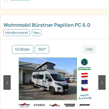
Wohnmobil Bürstner Papillon PC 6.0
Händlerinserat
Neu
50 Bilder
360°
1/52
zurück
weit