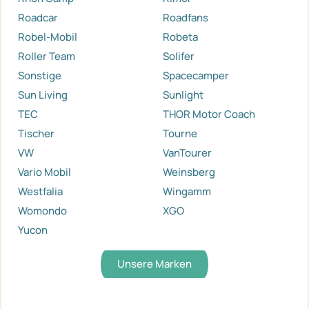
Roadcar
Roadfans
Robel-Mobil
Robeta
Roller Team
Solifer
Sonstige
Spacecamper
Sun Living
Sunlight
TEC
THOR Motor Coach
Tischer
Tourne
VW
VanTourer
Vario Mobil
Weinsberg
Westfalia
Wingamm
Womondo
XGO
Yucon
Unsere Marken