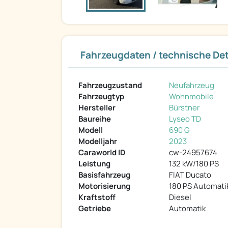
Fahrzeugdaten / technische Det
Fahrzeugzustand
Neufahrzeug
Fahrzeugtyp
Wohnmobile
Hersteller
Bürstner
Baureihe
Lyseo TD
Modell
690 G
Modelljahr
2023
Caraworld ID
cw-24957674
Leistung
132 kW/180 PS
Basisfahrzeug
FIAT Ducato
Motorisierung
180 PS Automati
Kraftstoff
Diesel
Getriebe
Automatik