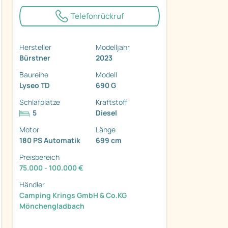
Telefonrückruf
Hersteller
Modelljahr
Bürstner
2023
ter
Baureihe
Modell
Lyseo TD
690 G
Schlafplätze
Kraftstoff
5
Diesel
Motor
Länge
180 PS Automatik
699 cm
Preisbereich
75.000 - 100.000 €
Händler
Camping Krings GmbH & Co.KG
Mönchengladbach