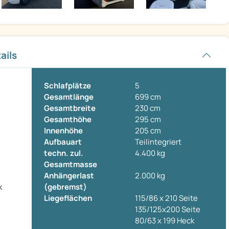
ails
Schlafplätze
5
Gesamtlänge
699 cm
Gesamtbreite
230 cm
Gesamthöhe
295 cm
Innenhöhe
205 cm
Aufbauart
Teilintegriert
techn. zul.
4.400 kg
Gesamtmasse
Anhängerlast
2.000 kg
k
(gebremst)
Liegeflächen
115/86 x 210 Seite
135/125x200 Seite
80/63 x 199 Heck