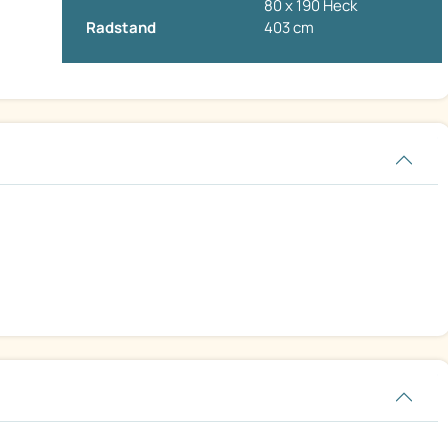
80 x 190 Heck
Radstand
403 cm