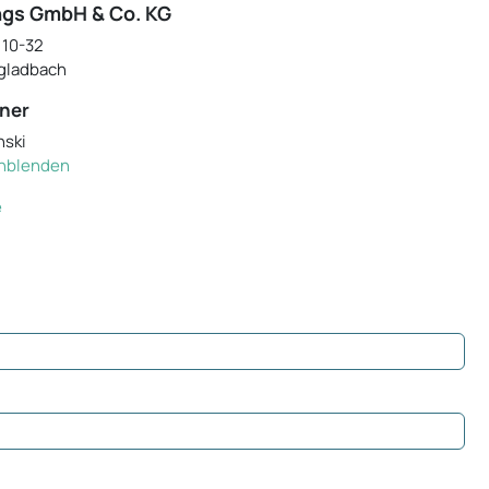
ngs GmbH & Co. KG
 10-32
gladbach
ner
nski
einblenden
e