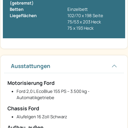
(gebremst)
Betten
Einzelbett
Liegeflächen
102/70 x 198 Seite
75/53 x 203 Heck
75 x 193 Heck
Ausstattungen
Motorisierung Ford
Ford 2,0 L EcoBlue 155 PS – 3.500 kg -
Automatikgetriebe
Chassis Ford
Alufelgen 16 Zoll Schwarz
Aufbau, außen