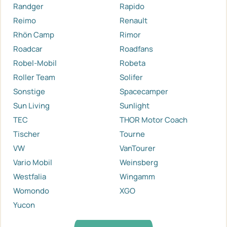
Randger
Rapido
Reimo
Renault
Rhön Camp
Rimor
Roadcar
Roadfans
Robel-Mobil
Robeta
Roller Team
Solifer
Sonstige
Spacecamper
Sun Living
Sunlight
TEC
THOR Motor Coach
Tischer
Tourne
VW
VanTourer
Vario Mobil
Weinsberg
Westfalia
Wingamm
Womondo
XGO
Yucon