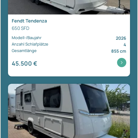
Fendt Tendenza
650 SFD
Modell-/Baujahr
2026
Anzahl Schlafplätze
4
Gesamtlänge
855 cm
45.500 €