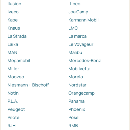
Ilusion
Itineo
Iveco
Joa Camp
Kabe
Karmann Mobil
Knaus
LMC
La Strada
La marca
Laika
Le Voyageur
MAN
Malibu
Megamobil
Mercedes-Benz
Miller
Mobilvetta
Mooveo
Morelo
Niesmann + Bischoff
Nordstar
Notin
Orangecamp
P.L.A.
Panama
Peugeot
Phoenix
Pilote
Pössl
RJH
RMB