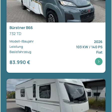
Bürstner B66
732 TD
Modell-/Baujahr
2026
Leistung
103 KW / 140 PS
Basisfahrzeug
Fiat
83.990 €