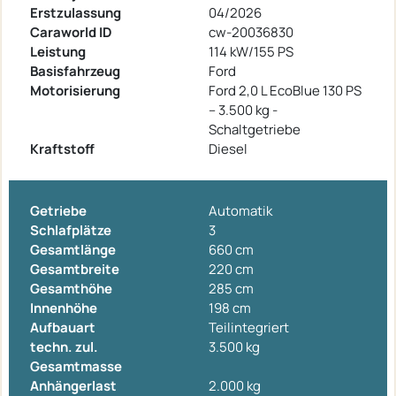
Erstzulassung
04/2026
Caraworld ID
cw-20036830
Leistung
114 kW/155 PS
Basisfahrzeug
Ford
Motorisierung
Ford 2,0 L EcoBlue 130 PS
– 3.500 kg -
Schaltgetriebe
Kraftstoff
Diesel
Getriebe
Automatik
Schlafplätze
3
Gesamtlänge
660 cm
Gesamtbreite
220 cm
Gesamthöhe
285 cm
Innenhöhe
198 cm
Aufbauart
Teilintegriert
techn. zul.
3.500 kg
Gesamtmasse
Anhängerlast
2.000 kg