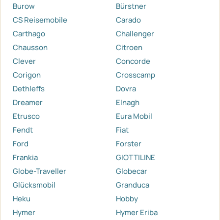
Burow
Bürstner
CS Reisemobile
Carado
Carthago
Challenger
Chausson
Citroen
Clever
Concorde
Corigon
Crosscamp
Dethleffs
Dovra
Dreamer
Elnagh
Etrusco
Eura Mobil
Fendt
Fiat
Ford
Forster
Frankia
GIOTTILINE
Globe-Traveller
Globecar
Glücksmobil
Granduca
Heku
Hobby
Hymer
Hymer Eriba