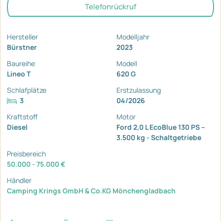
Telefonrückruf
Hersteller
Modelljahr
Bürstner
2023
Baureihe
Modell
Lineo T
620 G
Schlafplätze
Erstzulassung
3
04/2026
Kraftstoff
Motor
Diesel
Ford 2,0 L EcoBlue 130 PS –
3.500 kg - Schaltgetriebe
Preisbereich
50.000 - 75.000 €
Händler
Camping Krings GmbH & Co.KG Mönchengladbach