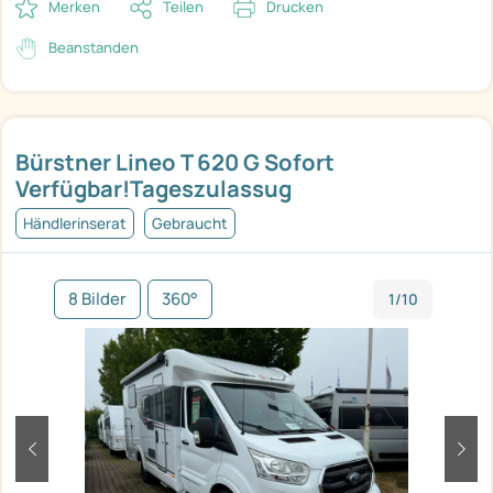
Merken
Teilen
Drucken
Beanstanden
Bürstner Lineo T 620 G Sofort
Verfügbar!Tageszulassug
Händlerinserat
Gebraucht
8 Bilder
360°
1/10
zurück
weit