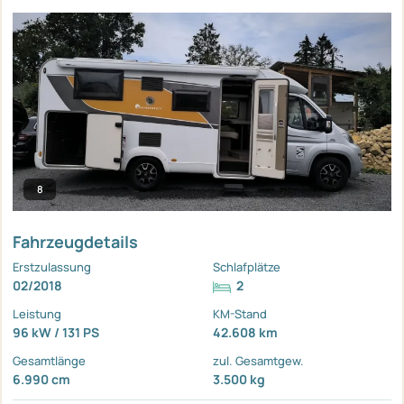
8
Fahrzeugdetails
Erstzulassung
Schlafplätze
02/2018
2
Leistung
KM-Stand
96 kW / 131 PS
42.608 km
Gesamtlänge
zul. Gesamtgew.
6.990 cm
3.500 kg