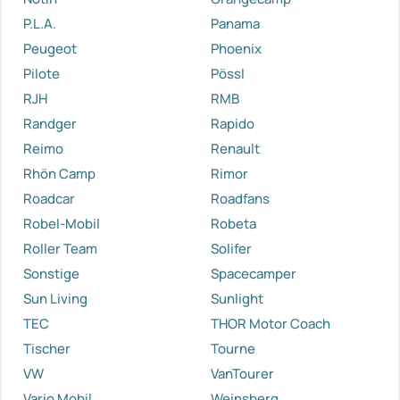
P.L.A.
Panama
Peugeot
Phoenix
Pilote
Pössl
RJH
RMB
Randger
Rapido
Reimo
Renault
Rhön Camp
Rimor
Roadcar
Roadfans
Robel-Mobil
Robeta
Roller Team
Solifer
Sonstige
Spacecamper
Sun Living
Sunlight
TEC
THOR Motor Coach
Tischer
Tourne
VW
VanTourer
Vario Mobil
Weinsberg