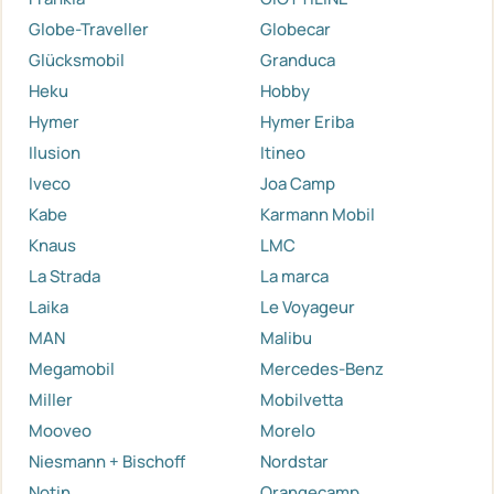
Globe-Traveller
Globecar
Glücksmobil
Granduca
Heku
Hobby
Hymer
Hymer Eriba
Ilusion
Itineo
Iveco
Joa Camp
Kabe
Karmann Mobil
Knaus
LMC
La Strada
La marca
Laika
Le Voyageur
MAN
Malibu
Megamobil
Mercedes-Benz
Miller
Mobilvetta
Mooveo
Morelo
Niesmann + Bischoff
Nordstar
Notin
Orangecamp