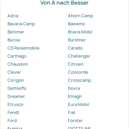
Von A nach Besser
Adria
Ahorn Camp
Bavaria Camp
Bawemo
Benimar
Bravia Mobil
Burow
Bürstner
CS Reisemobile
Carado
Carthago
Challenger
Chausson
Citroen
Clever
Concorde
Corigon
Crosscamp
Dethleffs
Dovra
Dreamer
Elnagh
Etrusco
Eura Mobil
Fendt
Fiat
Ford
Forster
Frankia
GIOTTILINE