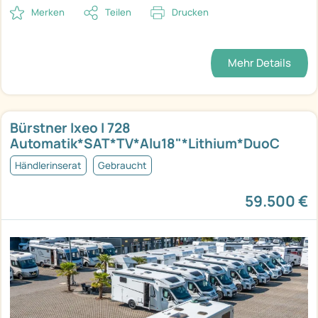
Merken
Teilen
Drucken
Mehr Details
Bürstner Ixeo I 728
Automatik*SAT*TV*Alu18"*Lithium*DuoC
Händlerinserat
Gebraucht
59.500 €