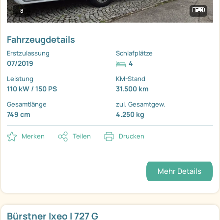
8
Fahrzeugdetails
Erstzulassung
Schlafplätze
07/2019
4
Leistung
KM-Stand
110 kW / 150 PS
31.500 km
Gesamtlänge
zul. Gesamtgew.
749 cm
4.250 kg
Merken
Teilen
Drucken
Mehr Details
Bürstner Ixeo I 727 G