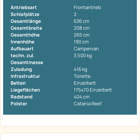
Antriebsart
Frontantrieb
Schlafplätze
2
Gesamtlänge
636 cm
Gesamtbreite
208 cm
Gesamthöhe
265 cm
Innenhöhe
190 cm
Aufbauart
Campervan
techn. zul.
3.500 kg
Gesamtmasse
Zuladung
416 kg
Infrastruktur
Toilette
Betten
Einzelbett
Liegeflächen
175x70 Einzelbett
Radstand
404 cm
Polster
Catania Reef