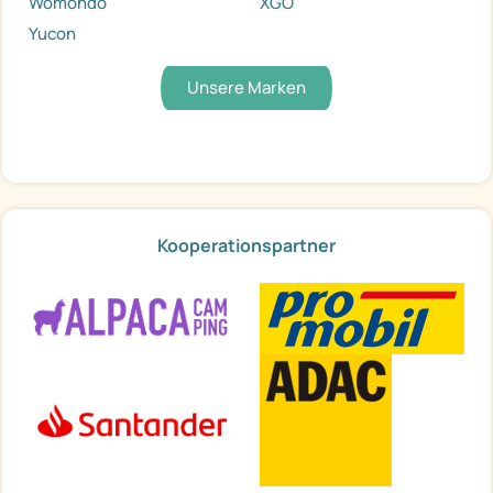
Womondo
XGO
Yucon
Unsere Marken
Kooperationspartner