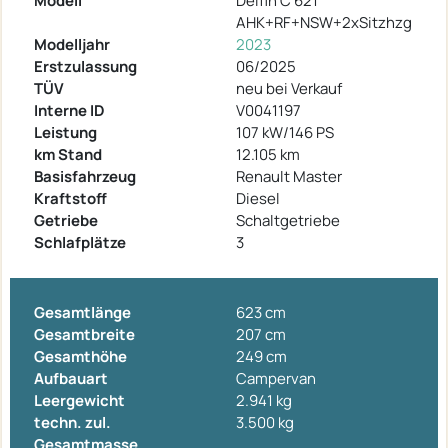
Modell
Delfin C 621
AHK+RF+NSW+2xSitzhzg
Modelljahr
2023
Erstzulassung
06/2025
TÜV
neu bei Verkauf
Interne ID
V0041197
Leistung
107 kW/146 PS
km Stand
12.105 km
Basisfahrzeug
Renault Master
Kraftstoff
Diesel
Getriebe
Schaltgetriebe
Schlafplätze
3
Gesamtlänge
623 cm
Gesamtbreite
207 cm
Gesamthöhe
249 cm
Aufbauart
Campervan
Leergewicht
2.941 kg
techn. zul.
3.500 kg
Gesamtmasse