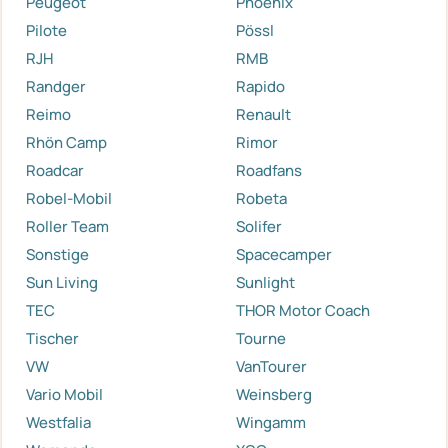
Peugeot
Phoenix
Pilote
Pössl
RJH
RMB
Randger
Rapido
Reimo
Renault
Rhön Camp
Rimor
Roadcar
Roadfans
Robel-Mobil
Robeta
Roller Team
Solifer
Sonstige
Spacecamper
Sun Living
Sunlight
TEC
THOR Motor Coach
Tischer
Tourne
VW
VanTourer
Vario Mobil
Weinsberg
Westfalia
Wingamm