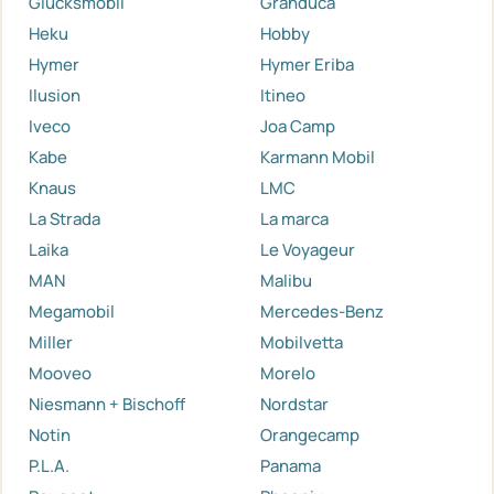
Glücksmobil
Granduca
Heku
Hobby
Hymer
Hymer Eriba
Ilusion
Itineo
Iveco
Joa Camp
Kabe
Karmann Mobil
Knaus
LMC
La Strada
La marca
Laika
Le Voyageur
MAN
Malibu
Megamobil
Mercedes-Benz
Miller
Mobilvetta
Mooveo
Morelo
Niesmann + Bischoff
Nordstar
Notin
Orangecamp
P.L.A.
Panama