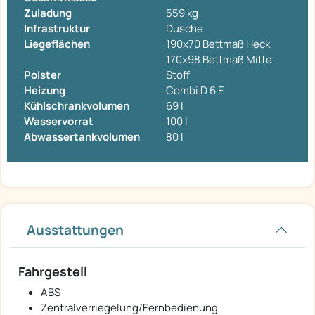
Zuladung
559 kg
Infrastruktur
Dusche
Liegeflächen
190x70 Bettmaß Heck
170x98 Bettmaß Mitte
Polster
Stoff
Heizung
Combi D 6 E
Kühlschrankvolumen
69 l
Wasservorrat
100 l
Abwassertankvolumen
80 l
Ausstattungen
Fahrgestell
ABS
Zentralverriegelung/Fernbedienung