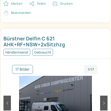
Merken
Teilen
Drucken
Beanstanden
Bürstner Delfin C 621
AHK+RF+NSW+2xSitzhzg
Händlerinserat
Gebraucht
17 Bilder
1/17
zurück
weit