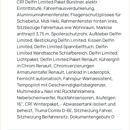
CR1 Delfin Limited Paket Bürstner, elektr.
Eintrittstufe, Fahrerhausverdunkelung,
Aluminiumrahmenfenster, Fliegenschutzplissee für
Schiebetür, Midi Heki, Rahmenfenster hinten links,
Sitzbezüge Fahrerhaus wie Wohnraum, Markise
anthrazit 3,75 m, Spoilerschutzrohr, Aufkleber Delfin
Limited, Bestickung Delfin Limited, Kissen Delfin
Limited, Delfin Limited Spannbetttuch, Delfin
Limited Wandtasche Schlafbereich, Delfin Limited,
Lichtpaket, Delfin Limited Paket Renault, Kühlergrill
in Chrom Renault, Chromverzierungen
Armaturentafel Renault, Lenkrad in Lederoptik,
Fernlicht automatisch, Fahrspur-Warnassistent,
Tempopilot mit Geschwindigkeitsbegrenzer,
Multimedia u.Navi inkl.Rückfahrkamera,
Nebelscheinwerfer, Rückfahrsensoren, Alufelgen
16'', CR1 Winterpaket, - Abwassertank isoliert und
beheizt, Truma Combi D-6E, Sitzheizung Fahrer,
Sitzheizung Beifahrersitz, Dokumentengebühr D