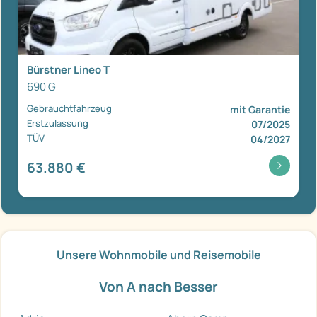
Bürstner Lineo T
690 G
Gebrauchtfahrzeug
mit Garantie
Erstzulassung
07/2025
TÜV
04/2027
63.880 €
Unsere Wohnmobile und Reisemobile
Von A nach Besser