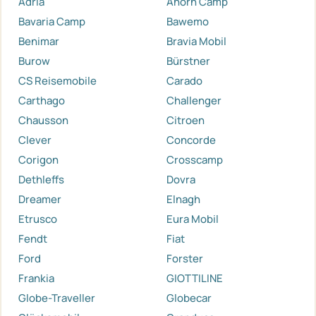
Adria
Ahorn Camp
Bavaria Camp
Bawemo
Benimar
Bravia Mobil
Burow
Bürstner
CS Reisemobile
Carado
Carthago
Challenger
Chausson
Citroen
Clever
Concorde
Corigon
Crosscamp
Dethleffs
Dovra
Dreamer
Elnagh
Etrusco
Eura Mobil
Fendt
Fiat
Ford
Forster
Frankia
GIOTTILINE
Globe-Traveller
Globecar