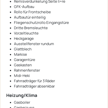
Remisverdunkelung Seite li+re
GFK-Aufbau
Rollo für Frontscheibe
Aufbautür einteilig
Fliegenschutzrollo Eingangstüre
Dritte Bremsleuchte
Vorzeltleuchte
Heckgarage
Ausstellfenster rundum
Glattblech
Markise
Garagentüre
Gaskasten
Rahmenfenster
Midi-Heki
Fahrradträger für 3 Räder
Fahrradträger absenkbar
Heizung/Klima
Gasboiler
Gasheizung