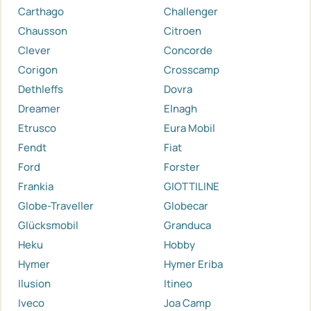
Carthago
Challenger
Chausson
Citroen
Clever
Concorde
Corigon
Crosscamp
Dethleffs
Dovra
Dreamer
Elnagh
Etrusco
Eura Mobil
Fendt
Fiat
Ford
Forster
Frankia
GIOTTILINE
Globe-Traveller
Globecar
Glücksmobil
Granduca
Heku
Hobby
Hymer
Hymer Eriba
Ilusion
Itineo
Iveco
Joa Camp