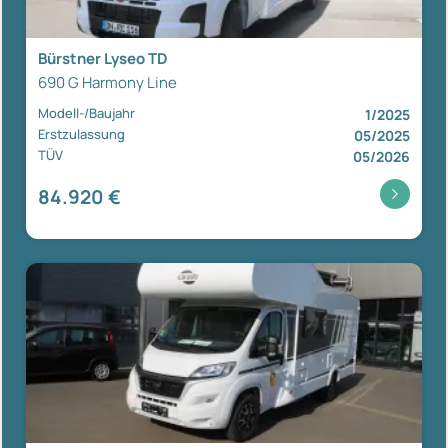
Bürstner Lyseo TD
690 G Harmony Line
Modell-/Baujahr
1/2025
Erstzulassung
05/2025
TÜV
05/2026
84.920 €