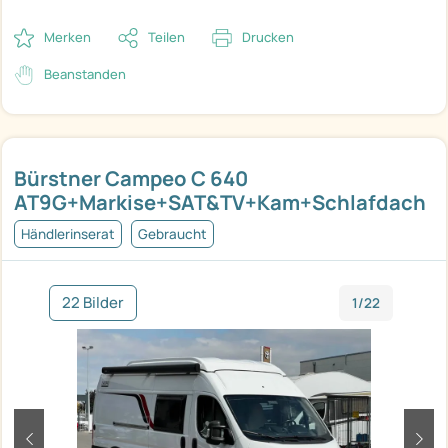
Merken
Teilen
Drucken
Beanstanden
Bürstner Campeo C 640
AT9G+Markise+SAT&TV+Kam+Schlafdach
Händlerinserat
Gebraucht
22 Bilder
1/22
zurück
weit