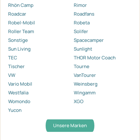
Rhön Camp
Rimor
Roadcar
Roadfans
Robel-Mobil
Robeta
Roller Team
Solifer
Sonstige
Spacecamper
Sun Living
Sunlight
TEC
THOR Motor Coach
Tischer
Tourne
VW
VanTourer
Vario Mobil
Weinsberg
Westfalia
Wingamm
Womondo
XGO
Yucon
Unsere Marken