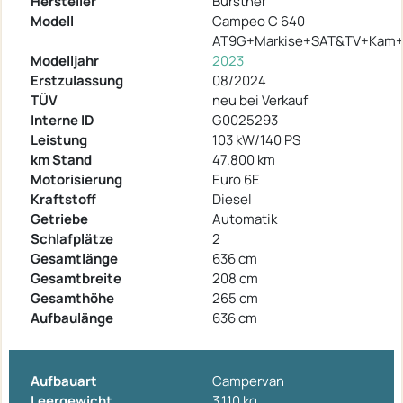
Hersteller
Bürstner
Modell
Campeo C 640
AT9G+Markise+SAT&TV+Kam+
Modelljahr
2023
Erstzulassung
08/2024
TÜV
neu bei Verkauf
Interne ID
G0025293
Leistung
103 kW/140 PS
km Stand
47.800 km
Motorisierung
Euro 6E
Kraftstoff
Diesel
Getriebe
Automatik
Schlafplätze
2
Gesamtlänge
636 cm
Gesamtbreite
208 cm
Gesamthöhe
265 cm
Aufbaulänge
636 cm
Aufbauart
Campervan
Leergewicht
3.110 kg