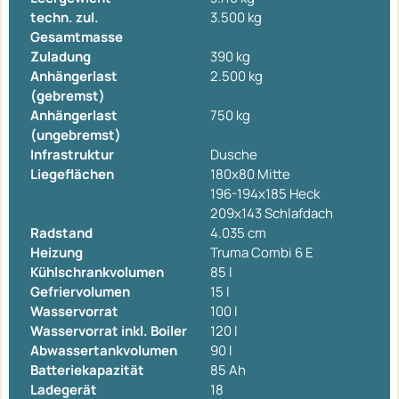
techn. zul.
3.500 kg
Gesamtmasse
Zuladung
390 kg
Anhängerlast
2.500 kg
(gebremst)
Anhängerlast
750 kg
(ungebremst)
Infrastruktur
Dusche
Liegeflächen
180x80 Mitte
196-194x185 Heck
209x143 Schlafdach
Radstand
4.035 cm
Heizung
Truma Combi 6 E
Kühlschrankvolumen
85 l
Gefriervolumen
15 l
Wasservorrat
100 l
Wasservorrat inkl. Boiler
120 l
Abwassertankvolumen
90 l
Batteriekapazität
85 Ah
Ladegerät
18