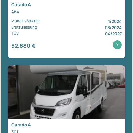
Carado A
464
Modell-/Baujahr
1/2024
Erstzulassung
03/2024
TÜV
04/2027
52.880 €
Carado A
361