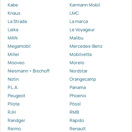
Kabe
Karmann Mobil
Knaus
LMC
La Strada
La marca
Laika
Le Voyageur
MAN
Malibu
Megamobil
Mercedes-Benz
Miller
Mobilvetta
Mooveo
Morelo
Niesmann + Bischoff
Nordstar
Notin
Orangecamp
P.L.A.
Panama
Peugeot
Phoenix
Pilote
Pössl
RJH
RMB
Randger
Rapido
Reimo
Renault