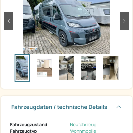
zurück
weit
Fahrzeugdaten / technische Details
Fahrzeugzustand
Neufahrzeug
Fahrzeugtyp
Wohnmobile