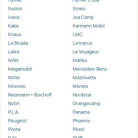
Ilusion
Itineo
Iveco
Joa Camp
Kabe
Karmann Mobil
Knaus
LMC
La Strada
La marca
Laika
Le Voyageur
MAN
Malibu
Megamobil
Mercedes-Benz
Miller
Mobilvetta
Mooveo
Morelo
Niesmann + Bischoff
Nordstar
Notin
Orangecamp
P.L.A.
Panama
Peugeot
Phoenix
Pilote
Pössl
RJH
RMB