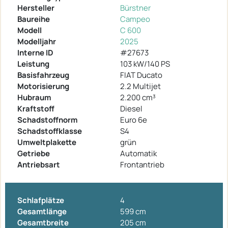
Hersteller
Bürstner
Baureihe
Campeo
Modell
C 600
Modelljahr
2025
Interne ID
#27673
Leistung
103 kW/140 PS
Basisfahrzeug
FIAT Ducato
Motorisierung
2.2 Multijet
Hubraum
2.200 cm³
Kraftstoff
Diesel
Schadstoffnorm
Euro 6e
Schadstoffklasse
S4
Umweltplakette
grün
Getriebe
Automatik
Antriebsart
Frontantrieb
Schlafplätze
4
Gesamtlänge
599 cm
Gesamtbreite
205 cm