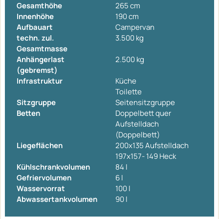
Gesamthöhe
265 cm
Innenhöhe
190 cm
Aufbauart
Campervan
techn. zul.
3.500 kg
Gesamtmasse
Anhängerlast
2.500 kg
(gebremst)
Infrastruktur
Küche
Toilette
Sitzgruppe
Seitensitzgruppe
Betten
Doppelbett quer
Aufstelldach
(Doppelbett)
Liegeflächen
200x135 Aufstelldach
197x157- 149 Heck
Kühlschrankvolumen
84 l
Gefriervolumen
6 l
Wasservorrat
100 l
Abwassertankvolumen
90 l