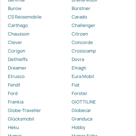
Burow
Bürstner
CS Reisemobile
Carado
Carthago
Challenger
Chausson
Citroen
Clever
Concorde
Corigon
Crosscamp
Dethleffs
Dovra
Dreamer
Elnagh
Etrusco
Eura Mobil
Fendt
Fiat
Ford
Forster
Frankia
GIOTTILINE
Globe-Traveller
Globecar
Glücksmobil
Granduca
Heku
Hobby
Hymer
Hymer Eriba