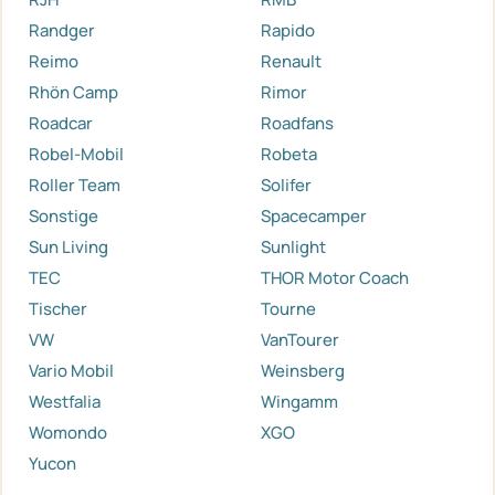
Randger
Rapido
Reimo
Renault
Rhön Camp
Rimor
Roadcar
Roadfans
Robel-Mobil
Robeta
Roller Team
Solifer
Sonstige
Spacecamper
Sun Living
Sunlight
TEC
THOR Motor Coach
Tischer
Tourne
VW
VanTourer
Vario Mobil
Weinsberg
Westfalia
Wingamm
Womondo
XGO
Yucon