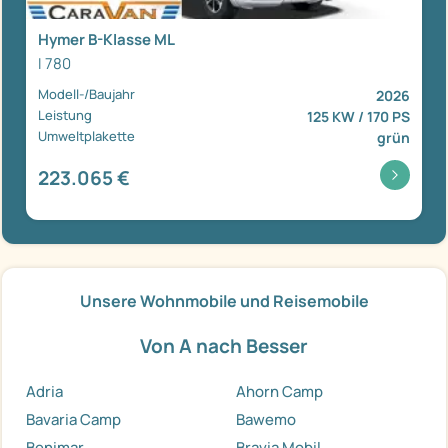
Hymer B-Klasse ML
I 780
Modell-/Baujahr
2026
Leistung
125 KW / 170 PS
Umweltplakette
grün
223.065 €
Unsere Wohnmobile und Reisemobile
Von A nach Besser
Adria
Ahorn Camp
Bavaria Camp
Bawemo
Benimar
Bravia Mobil