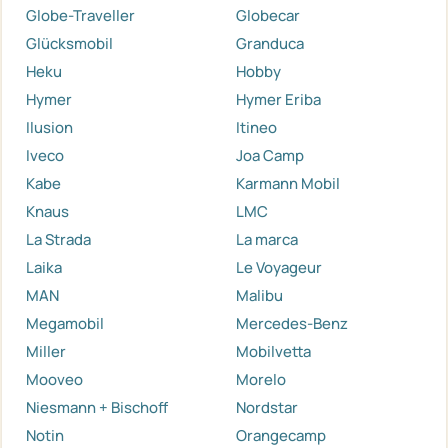
Globe-Traveller
Globecar
Glücksmobil
Granduca
Heku
Hobby
Hymer
Hymer Eriba
Ilusion
Itineo
Iveco
Joa Camp
Kabe
Karmann Mobil
Knaus
LMC
La Strada
La marca
Laika
Le Voyageur
MAN
Malibu
Megamobil
Mercedes-Benz
Miller
Mobilvetta
Mooveo
Morelo
Niesmann + Bischoff
Nordstar
Notin
Orangecamp