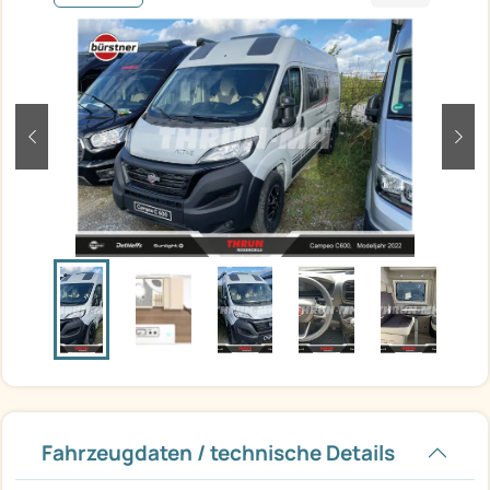
zurück
weit
Fahrzeugdaten / technische Details