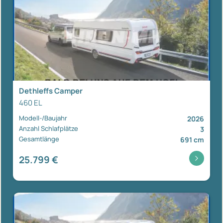
Dethleffs Camper
460 EL
Modell-/Baujahr
2026
Anzahl Schlafplätze
3
Gesamtlänge
691 cm
25.799 €