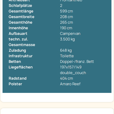
Schlafplätze
2
Gesamtlänge
599 cm
Gesamtbreite
208 cm
Gesamthöhe
265 cm
Innenhöhe
190 cm
Aufbauart
Campervan
techn. zul.
3.500 kg
Gesamtmasse
Zuladung
648 kg
Infrastruktur
Toilette
Betten
Doppel-/franz. Bett
Liegeflächen
197x157/149
double_couch
Radstand
404 cm
Polster
Amaro Reef