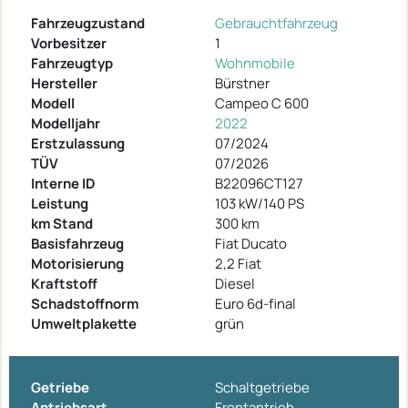
Fahrzeugzustand
Gebrauchtfahrzeug
Vorbesitzer
1
Fahrzeugtyp
Wohnmobile
Hersteller
Bürstner
Modell
Campeo C 600
Modelljahr
2022
Erstzulassung
07/2024
TÜV
07/2026
Interne ID
B22096CT127
Leistung
103 kW/140 PS
km Stand
300 km
Basisfahrzeug
Fiat Ducato
Motorisierung
2,2 Fiat
Kraftstoff
Diesel
Schadstoffnorm
Euro 6d-final
Umweltplakette
grün
Getriebe
Schaltgetriebe
Antriebsart
Frontantrieb