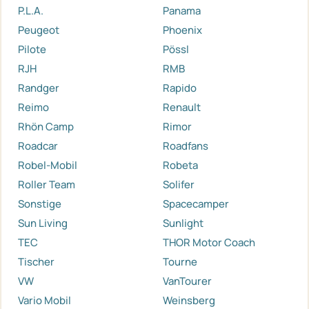
P.L.A.
Panama
Peugeot
Phoenix
Pilote
Pössl
RJH
RMB
Randger
Rapido
Reimo
Renault
Rhön Camp
Rimor
Roadcar
Roadfans
Robel-Mobil
Robeta
Roller Team
Solifer
Sonstige
Spacecamper
Sun Living
Sunlight
TEC
THOR Motor Coach
Tischer
Tourne
VW
VanTourer
Vario Mobil
Weinsberg