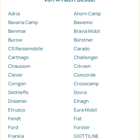
Adria
Ahorn Camp
Bavaria Camp
Bawemo
Benimar
Bravia Mobil
Burow
Bürstner
CS Reisemobile
Carado
Carthago
Challenger
Chausson
Citroen
Clever
Concorde
Corigon
Crosscamp
Dethleffs
Dovra
Dreamer
Elnagh
Etrusco
Eura Mobil
Fendt
Fiat
Ford
Forster
Frankia
GIOTTILINE