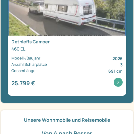
Dethleffs Camper
460 EL
Modell-/Baujahr
2026
Anzahl Schlafplätze
3
Gesamtlänge
691 cm
25.799 €
Unsere Wohnmobile und Reisemobile
Von A nach Besser