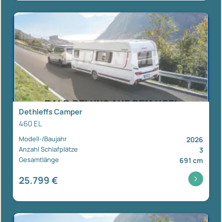
Dethleffs Camper
460 EL
Modell-/Baujahr
2026
Anzahl Schlafplätze
3
Gesamtlänge
691 cm
25.799 €