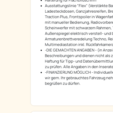
Halterung für Flachbildschirm
Ausstattungslinie "Flex" (Verstärkte B
Ladesteckdosen, Ganzjahresreifen, Breit
Traction Plus, Frontspoiler in Wagenfa
mit manueller Bedienung, Radiovorber
Scheinwerfer mit schwarzem Rahmen, T
Außenspiegel elektrisch verstell- und 
Armaturenbrettveredelung Techno, Reif
Multimediastation inkl. Rückfahrkamer
-DIE GEMACHTEN ANGABEN - (in Anzeigen
Beschreibungen und dienen nicht als 
Haftung für Tipp- und Datenübermittlu
zu prüfen. Alle Angaben in den Insera
-FINANZIERUNG MÖGLICH - Individuell
wir gern. Ihr gebrauchtes Fahrzeug neh
begrüßen zu dürfen.