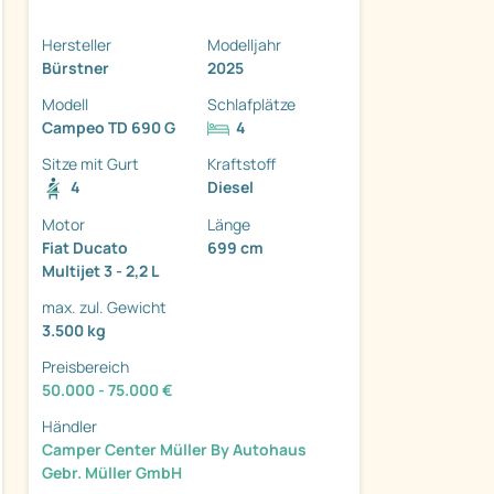
Hersteller
Modelljahr
Bürstner
2025
Modell
Schlafplätze
Campeo TD 690 G
4
ter
Sitze mit Gurt
Kraftstoff
4
Diesel
Motor
Länge
Fiat Ducato
699 cm
Multijet 3 - 2,2 L
max. zul. Gewicht
3.500 kg
Preisbereich
50.000 - 75.000 €
Händler
Camper Center Müller By Autohaus
Gebr. Müller GmbH