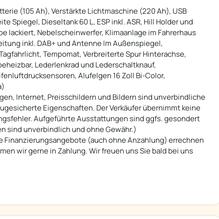
atterie (105 Ah), Verstärkte Lichtmaschine (220 Ah), USB
e Spiegel, Dieseltank 60 L, ESP inkl. ASR, Hill Holder und
rbe lackiert, Nebelscheinwerfer, Klimaanlage im Fahrerhaus
eitung inkl. DAB+ und Antenne Im Außenspiegel,
agfahrlicht, Tempomat, Verbreiterte Spur Hinterachse,
beheizbar, Lederlenkrad und Lederschaltknauf,
enluftdrucksensoren, Alufelgen 16 Zoll Bi-Color,
a)
, Internet, Preisschildern und Bildern sind unverbindliche
zugesicherte Eigenschaften. Der Verkäufer übernimmt keine
ngsfehler. Aufgeführte Ausstattungen sind ggfs. gesondert
ten sind unverbindlich und ohne Gewähr.)
e Finanzierungsangebote (auch ohne Anzahlung) errechnen
men wir gerne in Zahlung. Wir freuen uns Sie bald bei uns