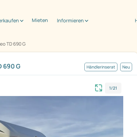
Mieten
erkaufen
Informieren
eo TD 690 G
 690 G
Händlerinserat
Neu
1/21