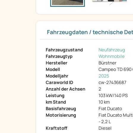
Fahrzeugdaten / technische Det
Fahrzeugzustand
Neufahrzeug
Fahrzeugtyp
Wohnmobile
Hersteller
Bürstner
Modell
Campeo TD 690
Modelljahr
2025
Caraworld ID
cw-27436687
Anzahl der Achsen
2
Leistung
103 kW/140 PS
km Stand
10 km
Basisfahrzeug
Fiat Ducato
Motorisierung
Fiat Ducato Multi
- 2,2 L
Kraftstoff
Diesel