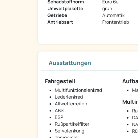
Schadstoffnorm
Euro 6e
Umweltplakette
grün
Getriebe
Automatik
Antriebsart
Frontantrieb
Ausstattungen
Fahrgestell
Aufb
Multifunktionslenkrad
Ma
Lederlenkrad
Multi
Allwetterreifen
ABS
Ra
ESP
DA
Rußpartikelfilter
Na
Servolenkung
Rü
Tempomat