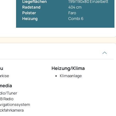
Liegeflächen
199/190x80 Einzelbett
Radstand
404 cm
Polster
Faro
Heizung
Combi 6
au
Heizung/Klima
rkise
Klimaanlage
media
dio/Tuner
B Radio
vigationssystem
ckfahrkamera