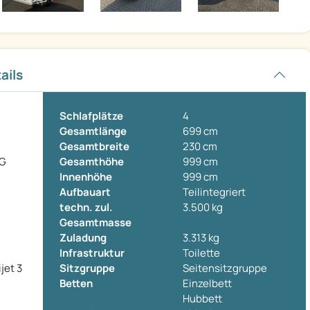
ails
Schlafplätze
4
Gesamtlänge
699 cm
Gesamtbreite
230 cm
 G
Gesamthöhe
999 cm
Innenhöhe
999 cm
Aufbauart
Teilintegriert
techn. zul.
3.500 kg
Gesamtmasse
Zuladung
3.313 kg
Infrastruktur
Toilette
jet 3
Sitzgruppe
Seitensitzgruppe
Betten
Einzelbett
Hubbett