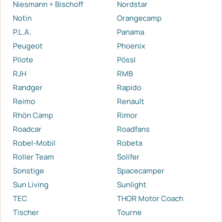
Niesmann + Bischoff
Nordstar
Notin
Orangecamp
P.L.A.
Panama
Peugeot
Phoenix
Pilote
Pössl
RJH
RMB
Randger
Rapido
Reimo
Renault
Rhön Camp
Rimor
Roadcar
Roadfans
Robel-Mobil
Robeta
Roller Team
Solifer
Sonstige
Spacecamper
Sun Living
Sunlight
TEC
THOR Motor Coach
Tischer
Tourne