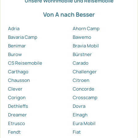
Unsere Wohnmobile und Reisemobile
Von A nach Besser
Adria
Ahorn Camp
Bavaria Camp
Bawemo
Benimar
Bravia Mobil
Burow
Bürstner
CS Reisemobile
Carado
Carthago
Challenger
Chausson
Citroen
Clever
Concorde
Corigon
Crosscamp
Dethleffs
Dovra
Dreamer
Elnagh
Etrusco
Eura Mobil
Fendt
Fiat