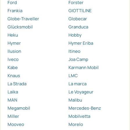
Ford
Forster
Frankia
GIOTTILINE
Globe-Traveller
Globecar
Glücksmobil
Granduca
Heku
Hobby
Hymer
Hymer Eriba
Ilusion
Itineo
Iveco
Joa Camp
Kabe
Karmann Mobil
Knaus
LMC
La Strada
La marca
Laika
Le Voyageur
MAN
Malibu
Megamobil
Mercedes-Benz
Miller
Mobilvetta
Mooveo
Morelo