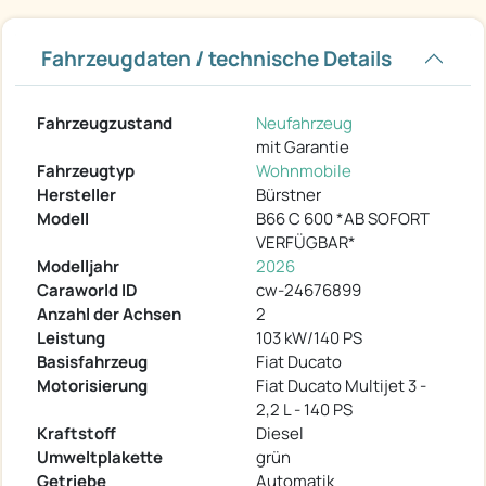
Fahrzeugdaten / technische Details
Fahrzeugzustand
Neufahrzeug
mit Garantie
Fahrzeugtyp
Wohnmobile
Hersteller
Bürstner
Modell
B66 C 600 *AB SOFORT
VERFÜGBAR*
Modelljahr
2026
Caraworld ID
cw-24676899
Anzahl der Achsen
2
Leistung
103 kW/140 PS
Basisfahrzeug
Fiat Ducato
Motorisierung
Fiat Ducato Multijet 3 -
2,2 L - 140 PS
Kraftstoff
Diesel
Umweltplakette
grün
Getriebe
Automatik