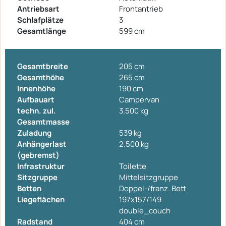
Antriebsart
Frontantrieb
Schlafplätze
3
Gesamtlänge
599 cm
Gesamtbreite
205 cm
Gesamthöhe
265 cm
Innenhöhe
190 cm
Aufbauart
Campervan
techn. zul.
3.500 kg
Gesamtmasse
Zuladung
539 kg
Anhängerlast
2.500 kg
(gebremst)
Infrastruktur
Toilette
Sitzgruppe
Mittelsitzgruppe
Betten
Doppel-/franz. Bett
Liegeflächen
197x157/149
double_couch
Radstand
404 cm