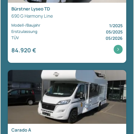
Bürstner Lyseo TD
690 G Harmony Line
Modell-/Baujahr
1/2025
Erstzulassung
05/2025
TÜV
05/2026
84.920 €
Carado A