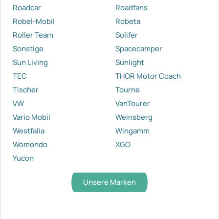
Roadcar
Roadfans
Robel-Mobil
Robeta
Roller Team
Solifer
Sonstige
Spacecamper
Sun Living
Sunlight
TEC
THOR Motor Coach
Tischer
Tourne
VW
VanTourer
Vario Mobil
Weinsberg
Westfalia
Wingamm
Womondo
XGO
Yucon
Unsere Marken