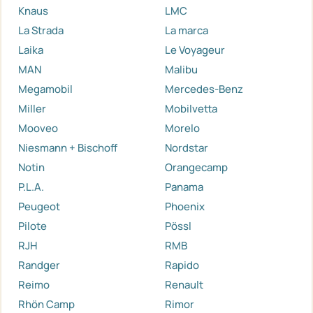
Knaus
LMC
La Strada
La marca
Laika
Le Voyageur
MAN
Malibu
Megamobil
Mercedes-Benz
Miller
Mobilvetta
Mooveo
Morelo
Niesmann + Bischoff
Nordstar
Notin
Orangecamp
P.L.A.
Panama
Peugeot
Phoenix
Pilote
Pössl
RJH
RMB
Randger
Rapido
Reimo
Renault
Rhön Camp
Rimor