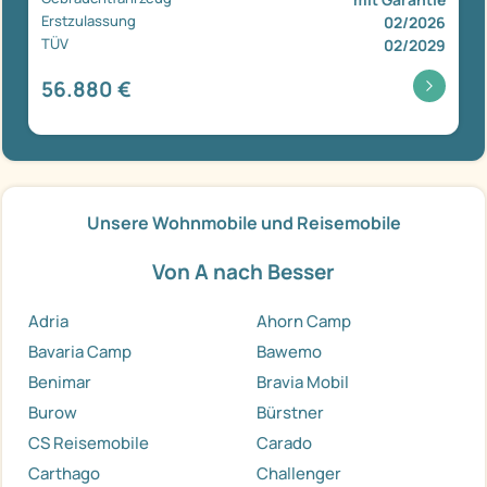
Erstzulassung
02/2026
TÜV
02/2029
56.880 €
Unsere Wohnmobile und Reisemobile
Von A nach Besser
Adria
Ahorn Camp
Bavaria Camp
Bawemo
Benimar
Bravia Mobil
Burow
Bürstner
CS Reisemobile
Carado
Carthago
Challenger