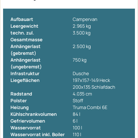
Aufbauart
Campervan
Leergewicht
2.965 kg
techn. zul.
3.500 kg
Gesamtmasse
Anhängerlast
2.500 kg
(gebremst)
Anhängerlast
750 kg
(ungebremst)
Infrastruktur
Dusche
Liegeflächen
197x157-149 Heck
200x135 Schlafdach
Radstand
4.035 cm
Polster
Stoff
Heizung
Truma Combi 6E
Kühlschrankvolumen
84 l
Gefriervolumen
6 l
Wasservorrat
100 l
Wasservorrat inkl. Boiler
110 l