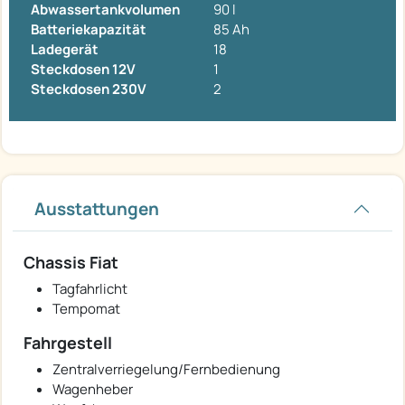
Abwassertankvolumen
90 l
Batteriekapazität
85 Ah
Ladegerät
18
Steckdosen 12V
1
Steckdosen 230V
2
Ausstattungen
Chassis Fiat
Tagfahrlicht
Tempomat
Fahrgestell
Zentralverriegelung/Fernbedienung
Wagenheber