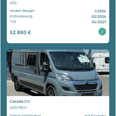
464
Modell-/Baujahr
1/2024
Erstzulassung
03/2024
TÜV
04/2027
52.880 €
Carado CV
600 PRO+
Gebrauchtfahrzeug
mit Garantie