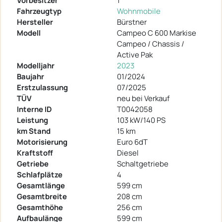
Vorbesitzer
1
Fahrzeugtyp
Wohnmobile
Hersteller
Bürstner
Modell
Campeo C 600 Markise
Campeo / Chassis /
Active Pak
Modelljahr
2023
Baujahr
01/2024
Erstzulassung
07/2025
TÜV
neu bei Verkauf
Interne ID
T0042058
Leistung
103 kW/140 PS
km Stand
15 km
Motorisierung
Euro 6dT
Kraftstoff
Diesel
Getriebe
Schaltgetriebe
Schlafplätze
4
Gesamtlänge
599 cm
Gesamtbreite
208 cm
Gesamthöhe
256 cm
Aufbaulänge
599 cm