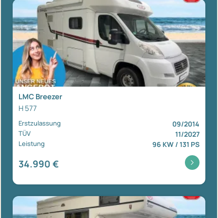
LMC Breezer
H 577
Erstzulassung
09/2014
TÜV
11/2027
Leistung
96 KW / 131 PS
34.990 €