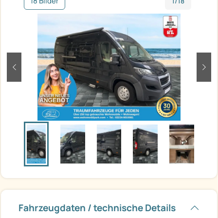
18 Bilder
1/18
zurück
weit
Fahrzeugdaten / technische Details