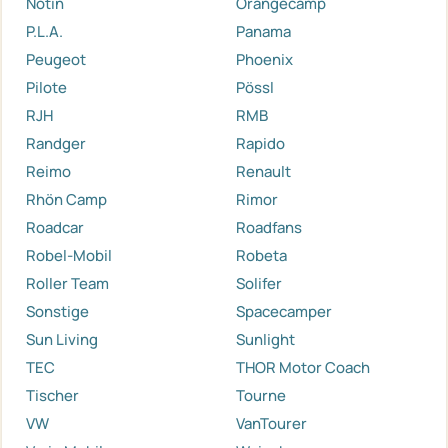
Notin
Orangecamp
P.L.A.
Panama
Peugeot
Phoenix
Pilote
Pössl
RJH
RMB
Randger
Rapido
Reimo
Renault
Rhön Camp
Rimor
Roadcar
Roadfans
Robel-Mobil
Robeta
Roller Team
Solifer
Sonstige
Spacecamper
Sun Living
Sunlight
TEC
THOR Motor Coach
Tischer
Tourne
VW
VanTourer