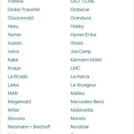
Frankia
GIOTTILINE
Globe-Traveller
Globecar
Glücksmobil
Granduca
Heku
Hobby
Hymer
Hymer Eriba
Ilusion
Itineo
Iveco
Joa Camp
Kabe
Karmann Mobil
Knaus
LMC
La Strada
La marca
Laika
Le Voyageur
MAN
Malibu
Megamobil
Mercedes-Benz
Miller
Mobilvetta
Mooveo
Morelo
Niesmann + Bischoff
Nordstar