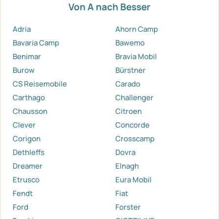
Von A nach Besser
Adria
Ahorn Camp
Bavaria Camp
Bawemo
Benimar
Bravia Mobil
Burow
Bürstner
CS Reisemobile
Carado
Carthago
Challenger
Chausson
Citroen
Clever
Concorde
Corigon
Crosscamp
Dethleffs
Dovra
Dreamer
Elnagh
Etrusco
Eura Mobil
Fendt
Fiat
Ford
Forster