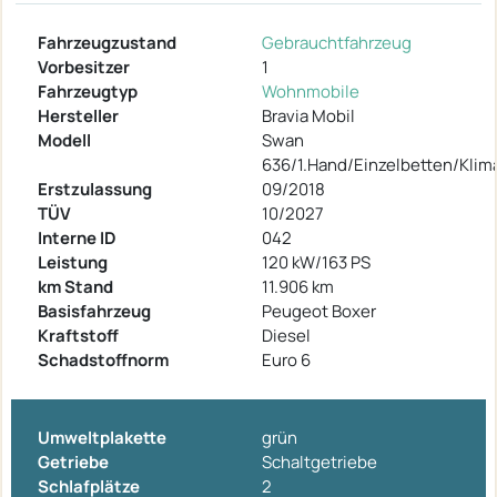
Fahrzeugzustand
Gebrauchtfahrzeug
Vorbesitzer
1
Fahrzeugtyp
Wohnmobile
Hersteller
Bravia Mobil
Modell
Swan
636/1.Hand/Einzelbetten/Klim
Erstzulassung
09/2018
TÜV
10/2027
Interne ID
042
Leistung
120 kW/163 PS
km Stand
11.906 km
Basisfahrzeug
Peugeot Boxer
Kraftstoff
Diesel
Schadstoffnorm
Euro 6
Umweltplakette
grün
Getriebe
Schaltgetriebe
Schlafplätze
2