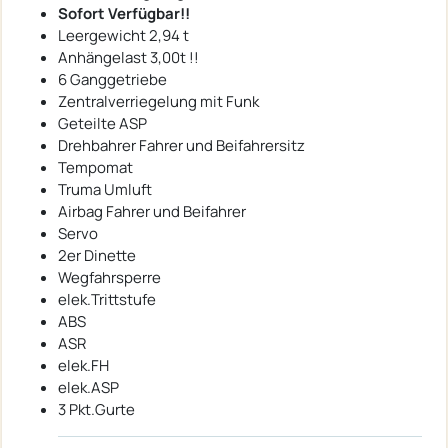
Sofort Verfügbar!!
Leergewicht 2,94 t
Anhängelast 3,00t !!
6 Ganggetriebe
Zentralverriegelung mit Funk
Geteilte ASP
Drehbahrer Fahrer und Beifahrersitz
Tempomat
Truma Umluft
Airbag Fahrer und Beifahrer
Servo
2er Dinette
Wegfahrsperre
elek.Trittstufe
ABS
ASR
elek.FH
elek.ASP
3 Pkt.Gurte