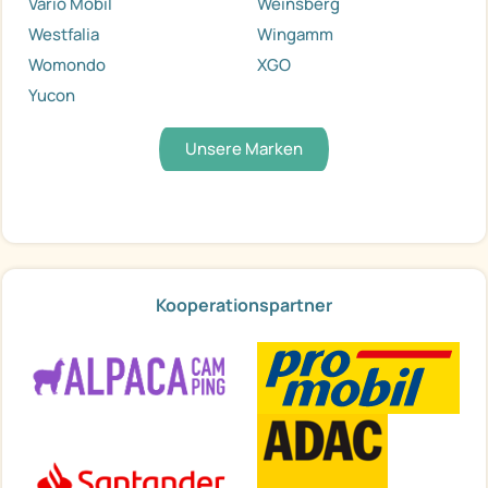
Vario Mobil
Weinsberg
Westfalia
Wingamm
Womondo
XGO
Yucon
Unsere Marken
Kooperationspartner