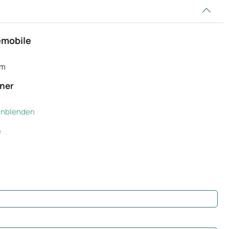
emobile
im
ner
einblenden
e