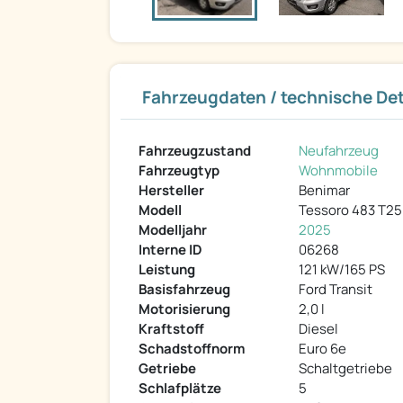
Fahrzeugdaten / technische Det
Fahrzeugzustand
Neufahrzeug
Fahrzeugtyp
Wohnmobile
Hersteller
Benimar
Modell
Tessoro 483 T25
Modelljahr
2025
Interne ID
06268
Leistung
121 kW/165 PS
Basisfahrzeug
Ford Transit
Motorisierung
2,0 l
Kraftstoff
Diesel
Schadstoffnorm
Euro 6e
Getriebe
Schaltgetriebe
Schlafplätze
5