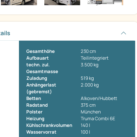
ails
Gesamthöhe
230 cm
Aufbauart
Teilintegriert
techn. zul.
3.500 kg
Gesamtmasse
Zuladung
519 kg
Anhängerlast
2.000 kg
(gebremst)
Betten
Alkoven/Hubbett
Radstand
375 cm
Polster
München
Heizung
Truma Combi 6E
Kühlschrankvolumen
140 l
Wasservorrat
100 l