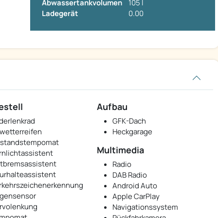
Abwassertankvolumen
105 l
Ladegerät
0.00
estell
Aufbau
derlenkrad
GFK-Dach
lwetterreifen
Heckgarage
standstempomat
Multimedia
rnlichtassistent
tbremsassistent
Radio
urhalteassistent
DAB Radio
rkehrszeichenerkennung
Android Auto
gensensor
Apple CarPlay
rvolenkung
Navigationssystem
mpomat
Rückfahrkamera