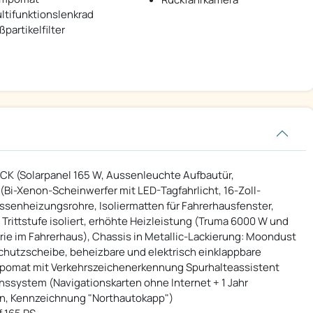
ltifunktionslenkrad
ßpartikelfilter
(Solarpanel 165 W, Aussenleuchte Aufbautür,
Bi-Xenon-Scheinwerfer mit LED-Tagfahrlicht, 16-Zoll-
ssenheizungsrohre, Isoliermatten für Fahrerhausfenster,
 Trittstufe isoliert, erhöhte Heizleistung (Truma 6000 W und
erie im Fahrerhaus), Chassis in Metallic-Lackierung: Moondust
schutzscheibe, beheizbare und elektrisch einklappbare
empomat mit Verkehrszeichenerkennung Spurhalteassistent
nssystem (Navigationskarten ohne Internet + 1 Jahr
on, Kennzeichnung "Northautokapp")