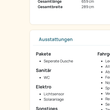
Gesamtlänge
659 cm
Gesamtbreite
289 cm
Ausstattungen
Pakete
Fahrg
Seperate Dusche
Le
Al
Sanitär
Ab
Fe
WC
No
Elektro
Sp
Ve
Lichtsensor
Re
Solaranlage
Se
Sonstiges
Te