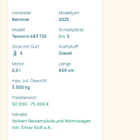
Hersteller
Modelljahr
Benimar
2025
Modell
Schlafplätze
Tessoro 483 T25
5
ter
Sitze mit Gurt
Kraftstoff
5
Diesel
Motor
Länge
2,0 l
659 cm
max. zul. Gewicht
3.500 kg
Preisbereich
50.000 - 75.000 €
Händler
Volkert Reisemobile und Wohnwagen
Inh. Elmar Kütt e.K.