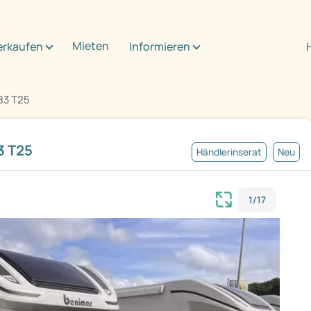
Mieten
erkaufen
Informieren
83 T25
3 T25
Händlerinserat
Neu
1/17