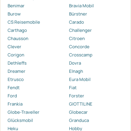
Benimar
Bravia Mobil
Burow
Bürstner
CS Reisemobile
Carado
Carthago
Challenger
Chausson
Citroen
Clever
Concorde
Corigon
Crosscamp
Dethleffs
Dovra
Dreamer
Elnagh
Etrusco
Eura Mobil
Fendt
Fiat
Ford
Forster
Frankia
GIOTTILINE
Globe-Traveller
Globecar
Glücksmobil
Granduca
Heku
Hobby