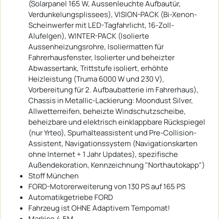
(Solarpanel 165 W, Aussenleuchte Aufbautür,
Verdunkelungsplissees), VISION-PACK (Bi-Xenon-
Scheinwerfer mit LED-Tagfahrlicht, 16-Zoll-
Alufelgen), WINTER-PACK (Isolierte
Aussenheizungsrohre, Isoliermatten für
Fahrerhausfenster, Isolierter und beheizter
Abwassertank, Trittstufe isoliert, erhöhte
Heizleistung (Truma 6000 W und 230 V),
Vorbereitung für 2. Aufbaubatterie im Fahrerhaus),
Chassis in Metallic-Lackierung: Moondust Silver,
Allwetterreifen, beheizte Windschutzscheibe,
beheizbare und elektrisch einklappbare Rückspiegel
(nur Yrteo), Spurhalteassistent und Pre-Collision-
Assistent, Navigationssystem (Navigationskarten
ohne Internet + 1 Jahr Updates), spezifische
Außendekoration, Kennzeichnung "Northautokapp")
Stoff München
FORD-Motorerweiterung von 130 PS auf 165 PS
Automatikgetriebe FORD
Fahrzeug ist OHNE Adaptivem Tempomat!
Markise 4,5M