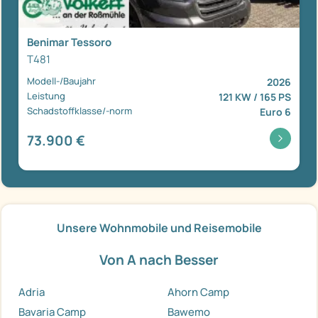
Benimar Tessoro
T481
Modell-/Baujahr
2026
Leistung
121 KW / 165 PS
Schadstoffklasse/-norm
Euro 6
73.900 €
Unsere Wohnmobile und Reisemobile
Von A nach Besser
Adria
Ahorn Camp
Bavaria Camp
Bawemo