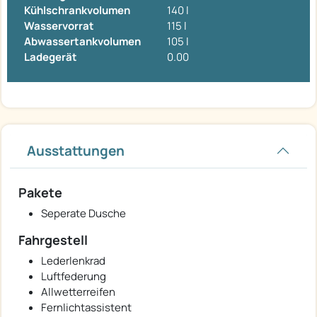
Kühlschrankvolumen
140 l
Wasservorrat
115 l
Abwassertankvolumen
105 l
Ladegerät
0.00
Ausstattungen
Pakete
Seperate Dusche
Fahrgestell
Lederlenkrad
Luftfederung
Allwetterreifen
Fernlichtassistent