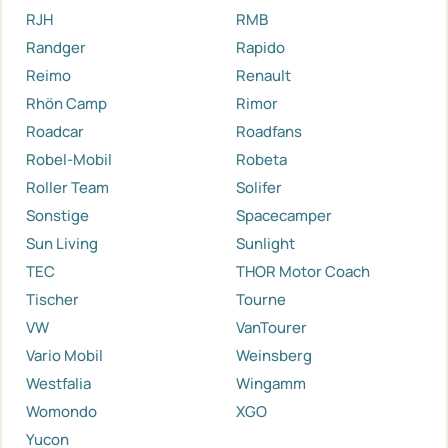
RJH
RMB
Randger
Rapido
Reimo
Renault
Rhön Camp
Rimor
Roadcar
Roadfans
Robel-Mobil
Robeta
Roller Team
Solifer
Sonstige
Spacecamper
Sun Living
Sunlight
TEC
THOR Motor Coach
Tischer
Tourne
VW
VanTourer
Vario Mobil
Weinsberg
Westfalia
Wingamm
Womondo
XGO
Yucon