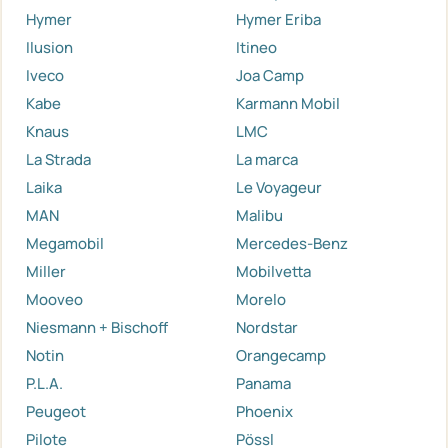
Hymer
Hymer Eriba
Ilusion
Itineo
Iveco
Joa Camp
Kabe
Karmann Mobil
Knaus
LMC
La Strada
La marca
Laika
Le Voyageur
MAN
Malibu
Megamobil
Mercedes-Benz
Miller
Mobilvetta
Mooveo
Morelo
Niesmann + Bischoff
Nordstar
Notin
Orangecamp
P.L.A.
Panama
Peugeot
Phoenix
Pilote
Pössl