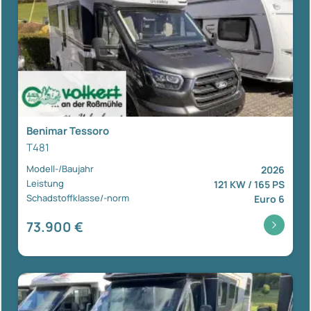
Benimar Tessoro
T481
Modell-/Baujahr
2026
Leistung
121 KW / 165 PS
Schadstoffklasse/-norm
Euro 6
73.900 €