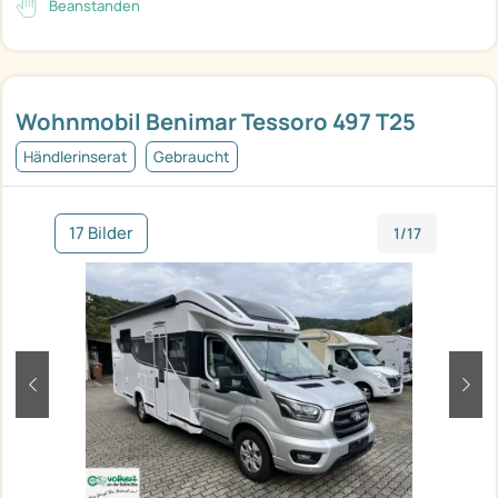
Beanstanden
Wohnmobil Benimar Tessoro 497 T25
Händlerinserat
Gebraucht
17 Bilder
1/17
zurück
weit