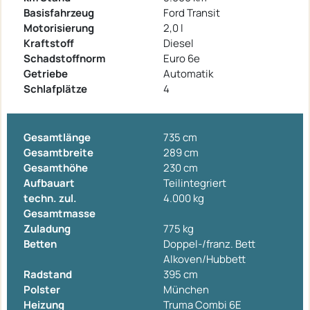
Basisfahrzeug
Ford Transit
Motorisierung
2,0 l
Kraftstoff
Diesel
Schadstoffnorm
Euro 6e
Getriebe
Automatik
Schlafplätze
4
Gesamtlänge
735 cm
Gesamtbreite
289 cm
Gesamthöhe
230 cm
Aufbauart
Teilintegriert
techn. zul.
4.000 kg
Gesamtmasse
Zuladung
775 kg
Betten
Doppel-/franz. Bett
Alkoven/Hubbett
Radstand
395 cm
Polster
München
Heizung
Truma Combi 6E