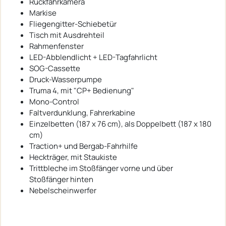
Rückfahrkamera
Markise
Fliegengitter-Schiebetür
Tisch mit Ausdrehteil
Rahmenfenster
LED-Abblendlicht + LED-Tagfahrlicht
SOG-Cassette
Druck-Wasserpumpe
Truma 4, mit "CP+ Bedienung"
Mono-Control
Faltverdunklung, Fahrerkabine
Einzelbetten (187 x 76 cm), als Doppelbett (187 x 180
cm)
Traction+ und Bergab-Fahrhilfe
Heckträger, mit Staukiste
Trittbleche im Stoßfänger vorne und über
Stoßfänger hinten
Nebelscheinwerfer