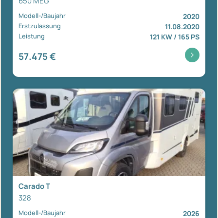
650 MEG
Modell-/Baujahr
2020
Erstzulassung
11.08.2020
Leistung
121 KW / 165 PS
57.475 €
Carado T
328
Modell-/Baujahr
2026