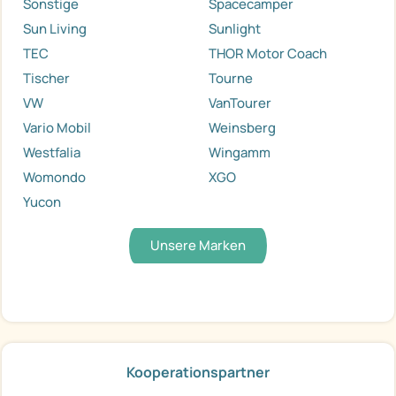
Sonstige
Spacecamper
Sun Living
Sunlight
TEC
THOR Motor Coach
Tischer
Tourne
VW
VanTourer
Vario Mobil
Weinsberg
Westfalia
Wingamm
Womondo
XGO
Yucon
Unsere Marken
Kooperationspartner