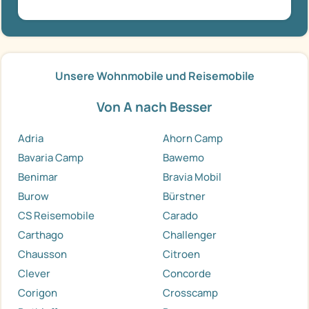
Unsere Wohnmobile und Reisemobile
Von A nach Besser
Adria
Ahorn Camp
Bavaria Camp
Bawemo
Benimar
Bravia Mobil
Burow
Bürstner
CS Reisemobile
Carado
Carthago
Challenger
Chausson
Citroen
Clever
Concorde
Corigon
Crosscamp