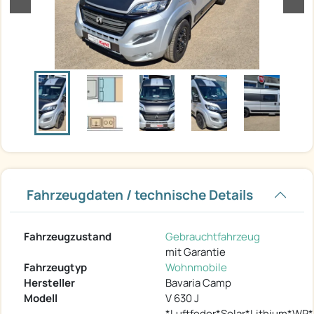
Fahrzeugdaten / technische Details
Fahrzeugzustand
Gebrauchtfahrzeug
mit Garantie
Fahrzeugtyp
Wohnmobile
Hersteller
Bavaria Camp
Modell
V 630 J
*Luftfeder*Solar*Lithium*WR*