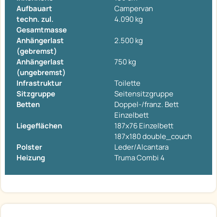
Aufbauart
Campervan
techn. zul.
4.090 kg
Gesamtmasse
Anhängerlast
2.500 kg
(gebremst)
Anhängerlast
750 kg
(ungebremst)
Infrastruktur
Toilette
Sitzgruppe
Seitensitzgruppe
Betten
Doppel-/franz. Bett
Einzelbett
Liegeflächen
187x76 Einzelbett
187x180 double_couch
Polster
Leder/Alcantara
Heizung
Truma Combi 4