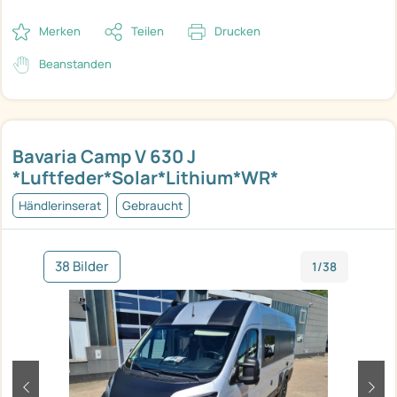
Merken
Teilen
Drucken
Beanstanden
Bavaria Camp V 630 J
*Luftfeder*Solar*Lithium*WR*
Händlerinserat
Gebraucht
38 Bilder
1/38
zurück
weit