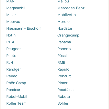
MAN
Malibu
Megamobil
Mercedes-Benz
Miller
Mobilvetta
Mooveo
Morelo
Niesmann + Bischoff
Nordstar
Notin
Orangecamp
P.L.A.
Panama
Peugeot
Phoenix
Pilote
Pössl
RJH
RMB
Randger
Rapido
Reimo
Renault
Rhön Camp
Rimor
Roadcar
Roadfans
Robel-Mobil
Robeta
Roller Team
Solifer