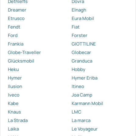
Dethleffs
Dovra
Dreamer
Elnagh
Etrusco
Eura Mobil
Fendt
Fiat
Ford
Forster
Frankia
GIOTTILINE
Globe-Traveller
Globecar
Glücksmobil
Granduca
Heku
Hobby
Hymer
Hymer Eriba
Ilusion
Itineo
Iveco
Joa Camp
Kabe
Karmann Mobil
Knaus
LMC
La Strada
La marca
Laika
Le Voyageur