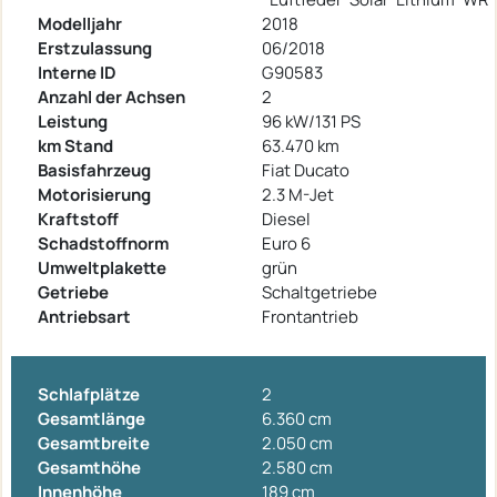
Modelljahr
2018
Erstzulassung
06/2018
Interne ID
G90583
Anzahl der Achsen
2
Leistung
96 kW/131 PS
km Stand
63.470 km
Basisfahrzeug
Fiat Ducato
Motorisierung
2.3 M-Jet
Kraftstoff
Diesel
Schadstoffnorm
Euro 6
Umweltplakette
grün
Getriebe
Schaltgetriebe
Antriebsart
Frontantrieb
Schlafplätze
2
Gesamtlänge
6.360 cm
Gesamtbreite
2.050 cm
Gesamthöhe
2.580 cm
Innenhöhe
189 cm