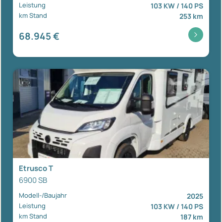
Leistung
103 KW / 140 PS
km Stand
253 km
68.945 €
Etrusco T
6900 SB
Modell-/Baujahr
2025
Leistung
103 KW / 140 PS
km Stand
187 km