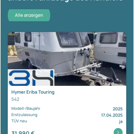
Alle anzeigen
Hymer Eriba Touring
542
Modell-/Baujahr
2025
Erstzulassung
17.04.2025
TÜV neu
ja
31.990 €