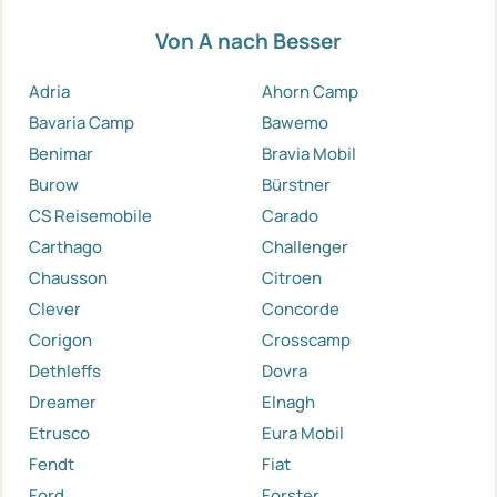
Von A nach Besser
Adria
Ahorn Camp
Bavaria Camp
Bawemo
Benimar
Bravia Mobil
Burow
Bürstner
CS Reisemobile
Carado
Carthago
Challenger
Chausson
Citroen
Clever
Concorde
Corigon
Crosscamp
Dethleffs
Dovra
Dreamer
Elnagh
Etrusco
Eura Mobil
Fendt
Fiat
Ford
Forster