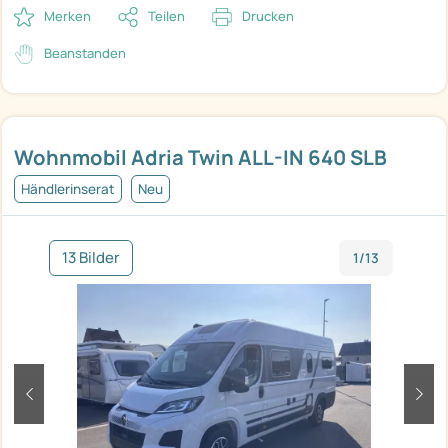
Merken
Teilen
Drucken
Beanstanden
Wohnmobil Adria Twin ALL-IN 640 SLB
Händlerinserat
Neu
13 Bilder
1/13
zurück
weit