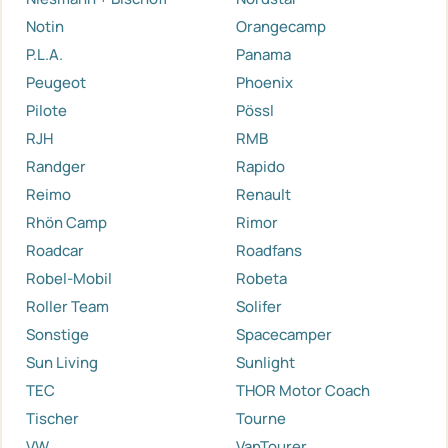
Notin
Orangecamp
P.L.A.
Panama
Peugeot
Phoenix
Pilote
Pössl
RJH
RMB
Randger
Rapido
Reimo
Renault
Rhön Camp
Rimor
Roadcar
Roadfans
Robel-Mobil
Robeta
Roller Team
Solifer
Sonstige
Spacecamper
Sun Living
Sunlight
TEC
THOR Motor Coach
Tischer
Tourne
VW
VanTourer