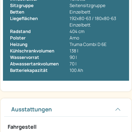
Sitzgruppe
Seitensitzgruppe
Betten
Einzelbett
Liegeflächen
192x80-63 / 180x80-63
Einzelbett
Radstand
404 cm
Polster
Arno
Heizung
Truma Combi D 6E
Kühlschrankvolumen
138 l
Wasservorrat
90 l
Abwassertankvolumen
70 l
Batteriekapazität
100 Ah
Ausstattungen
Fahrgestell