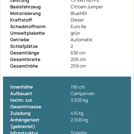
Leistung
131 kW/180 PS
Basisfahrzeug
Citroen Jumper
Motorisierung
BlueHDI
Kraftstoff
Diesel
Schadstoffnorm
Euro 6e
Umweltplakette
grün
Getriebe
Automatik
Schlafplätze
2
Gesamtlänge
636 cm
Gesamtbreite
205 cm
Gesamthöhe
259 cm
Innenhöhe
190 cm
Aufbauart
Campervan
techn. zul.
3.500 kg
Gesamtmasse
Zuladung
415 kg
Anhängerlast
2.500 kg
(gebremst)
Infrastruktur
Toilette