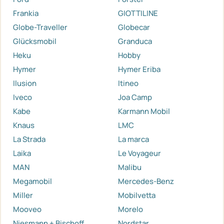
Frankia
GIOTTILINE
Globe-Traveller
Globecar
Glücksmobil
Granduca
Heku
Hobby
Hymer
Hymer Eriba
Ilusion
Itineo
Iveco
Joa Camp
Kabe
Karmann Mobil
Knaus
LMC
La Strada
La marca
Laika
Le Voyageur
MAN
Malibu
Megamobil
Mercedes-Benz
Miller
Mobilvetta
Mooveo
Morelo
Niesmann + Bischoff
Nordstar