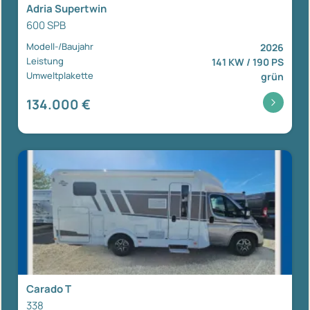
Adria Supertwin
600 SPB
Modell-/Baujahr
2026
Leistung
141 KW / 190 PS
Umweltplakette
grün
134.000 €
Carado T
338