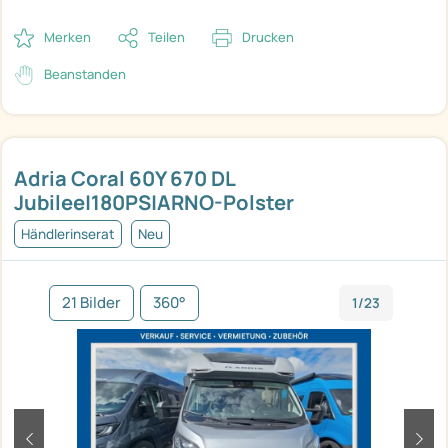
Merken
Teilen
Drucken
Beanstanden
Adria Coral 60Y 670 DL
Jubilee|180PS|ARNO-Polster
Händlerinserat
Neu
21 Bilder
360°
1/23
zurück
weit