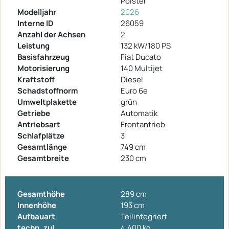
Polster
Modelljahr
2026
Interne ID
26059
Anzahl der Achsen
2
Leistung
132 kW/180 PS
Basisfahrzeug
Fiat Ducato
Motorisierung
140 Multijet
Kraftstoff
Diesel
Schadstoffnorm
Euro 6e
Umweltplakette
grün
Getriebe
Automatik
Antriebsart
Frontantrieb
Schlafplätze
3
Gesamtlänge
749 cm
Gesamtbreite
230 cm
Gesamthöhe
289 cm
Innenhöhe
193 cm
Aufbauart
Teilintegriert
techn. zul.
4.400 kg