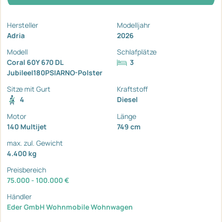
Hersteller
Modelljahr
Adria
2026
Modell
Schlafplätze
Coral 60Y 670 DL
3
Jubilee|180PS|ARNO-Polster
Sitze mit Gurt
Kraftstoff
4
Diesel
Motor
Länge
140 Multijet
749 cm
max. zul. Gewicht
4.400 kg
Preisbereich
75.000 - 100.000 €
Händler
Eder GmbH Wohnmobile Wohnwagen