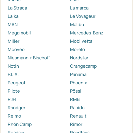
La Strada
La marca
Laika
Le Voyageur
MAN
Malibu
Megamobil
Mercedes-Benz
Miller
Mobilvetta
Mooveo
Morelo
Niesmann + Bischoff
Nordstar
Notin
Orangecamp
P.L.A.
Panama
Peugeot
Phoenix
Pilote
Pössl
RJH
RMB
Randger
Rapido
Reimo
Renault
Rhön Camp
Rimor
Roadcar
Roadfans