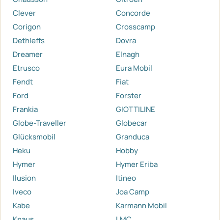
Clever
Concorde
Corigon
Crosscamp
Dethleffs
Dovra
Dreamer
Elnagh
Etrusco
Eura Mobil
Fendt
Fiat
Ford
Forster
Frankia
GIOTTILINE
Globe-Traveller
Globecar
Glücksmobil
Granduca
Heku
Hobby
Hymer
Hymer Eriba
Ilusion
Itineo
Iveco
Joa Camp
Kabe
Karmann Mobil
Knaus
LMC