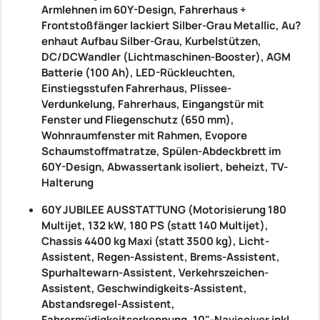
Armlehnen im 60Y-Design, Fahrerhaus +
Frontstoßfänger lackiert Silber-Grau Metallic, Au?
enhaut Aufbau Silber-Grau, Kurbelstützen,
DC/DCWandler (Lichtmaschinen-Booster), AGM
Batterie (100 Ah), LED-Rückleuchten,
Einstiegsstufen Fahrerhaus, Plissee-
Verdunkelung, Fahrerhaus, Eingangstür mit
Fenster und Fliegenschutz (650 mm),
Wohnraumfenster mit Rahmen, Evopore
Schaumstoffmatratze, Spülen-Abdeckbrett im
60Y-Design, Abwassertank isoliert, beheizt, TV-
Halterung
60Y JUBILEE AUSSTATTUNG (Motorisierung 180
Multijet, 132 kW, 180 PS (statt 140 Multijet),
Chassis 4400 kg Maxi (statt 3500 kg), Licht-
Assistent, Regen-Assistent, Brems-Assistent,
Spurhaltewarn-Assistent, Verkehrszeichen-
Assistent, Geschwindigkeits-Assistent,
Abstandsregel-Assistent,
Fahrermüdigkeitserkennung, 10"-Naviceiver inkl.