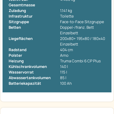
Gesamtmasse
Zuladung
1.141 kg
Infrastruktur
Toilette
Sitzgruppe
Face-to-Face Sitzgruppe
Betten
Doppel-/franz. Bett
Einzelbett
Liegeflächen
200x80+ 195x80 / 180x40
Einzelbett
Radstand
404 cm
Polster
Arno
Heizung
Truma Combi 6 CP Plus
Kühlschrankvolumen
140 l
Wasservorrat
115 l
Abwassertankvolumen
85 l
Batteriekapazität
100 Ah