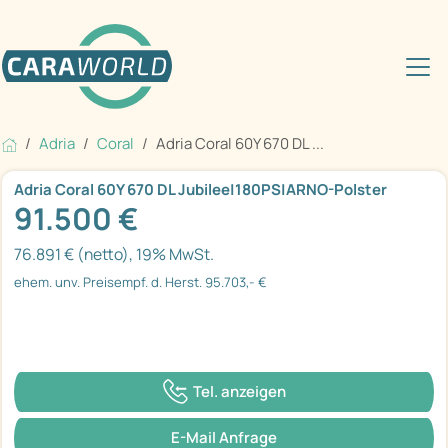
Adria
Coral
Adria Coral 60Y 670 DL ...
Adria Coral 60Y 670 DL Jubilee|180PS|ARNO-Polster
91.500 €
76.891 € (netto), 19% MwSt.
ehem. unv. Preisempf. d. Herst. 95.703,- €
Tel. anzeigen
E-Mail Anfrage