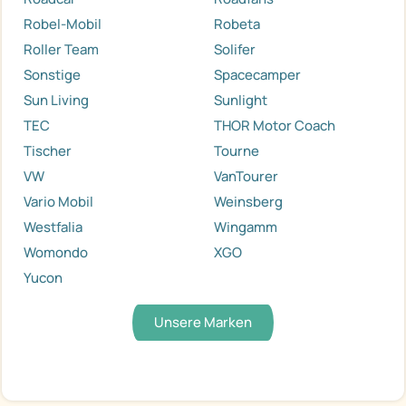
Robel-Mobil
Robeta
Roller Team
Solifer
Sonstige
Spacecamper
Sun Living
Sunlight
TEC
THOR Motor Coach
Tischer
Tourne
VW
VanTourer
Vario Mobil
Weinsberg
Westfalia
Wingamm
Womondo
XGO
Yucon
Unsere Marken