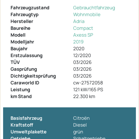
Fahrzeugzustand
Gebrauchtfahrzeug
Fahrzeugtyp
Wohnmobile
Hersteller
Adria
Baureihe
Compact
Modell
Axess SP
Modelljahr
2019
Baujahr
2020
Erstzulassung
12/2020
TÜV
03/2026
Gasprüfung
03/2026
Dichtigkeitsprüfung
03/2026
Caraworld ID
cw-27572058
Leistung
121 kW/165 PS
km Stand
22.300 km
Basisfahrzeug
Citroën
Kraftstoff
Diesel
Umweltplakette
grün
Getriebe
Schaltgetriebe