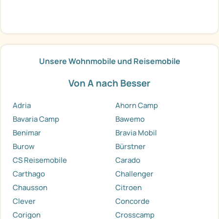
Unsere Wohnmobile und Reisemobile
Von A nach Besser
Adria
Ahorn Camp
Bavaria Camp
Bawemo
Benimar
Bravia Mobil
Burow
Bürstner
CS Reisemobile
Carado
Carthago
Challenger
Chausson
Citroen
Clever
Concorde
Corigon
Crosscamp