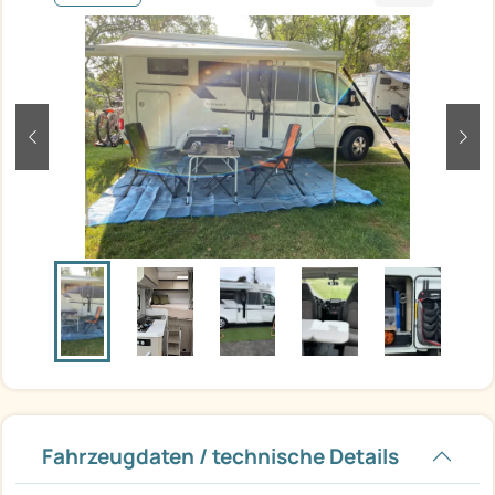
zurück
weit
Fahrzeugdaten / technische Details