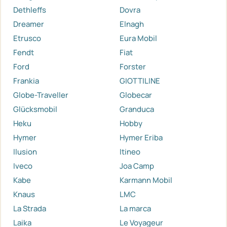
Dethleffs
Dovra
Dreamer
Elnagh
Etrusco
Eura Mobil
Fendt
Fiat
Ford
Forster
Frankia
GIOTTILINE
Globe-Traveller
Globecar
Glücksmobil
Granduca
Heku
Hobby
Hymer
Hymer Eriba
Ilusion
Itineo
Iveco
Joa Camp
Kabe
Karmann Mobil
Knaus
LMC
La Strada
La marca
Laika
Le Voyageur