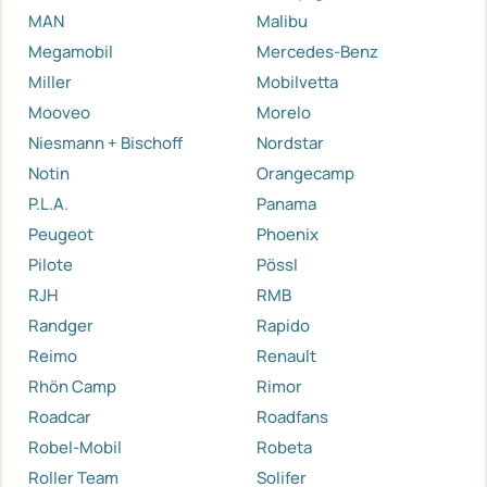
MAN
Malibu
Megamobil
Mercedes-Benz
Miller
Mobilvetta
Mooveo
Morelo
Niesmann + Bischoff
Nordstar
Notin
Orangecamp
P.L.A.
Panama
Peugeot
Phoenix
Pilote
Pössl
RJH
RMB
Randger
Rapido
Reimo
Renault
Rhön Camp
Rimor
Roadcar
Roadfans
Robel-Mobil
Robeta
Roller Team
Solifer