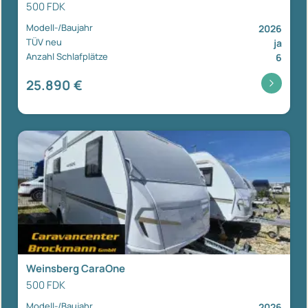
500 FDK
Modell-/Baujahr
2026
TÜV neu
ja
Anzahl Schlafplätze
6
25.890 €
Weinsberg CaraOne
500 FDK
Modell-/Baujahr
2026