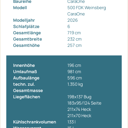
Baureihe
CaraOne
Modell
500 FDK Weinsberg
CaraOne
Modelljahr
2026
Schlafplätze
6
Gesamtlänge
719 cm
Gesamtbreite
232 cm
Gesamthöhe
257 cm
Innenhöhe
196 cm
Umlaufmaß
981 cm
Aufbaulänge
596 cm
techn. zul.
1.350 kg
Gesamtmasse
Liegeflächen
198x137 Bug
183x95/124 Seite
211x74 Heck
211x70 Heck
Kühlschrankvolumen
133 l