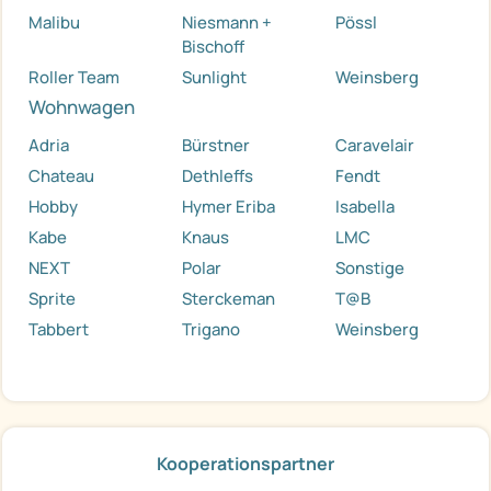
Malibu
Niesmann +
Pössl
Bischoff
Roller Team
Sunlight
Weinsberg
Wohnwagen
Adria
Bürstner
Caravelair
Chateau
Dethleffs
Fendt
Hobby
Hymer Eriba
Isabella
Kabe
Knaus
LMC
NEXT
Polar
Sonstige
Sprite
Sterckeman
T@B
Tabbert
Trigano
Weinsberg
Kooperationspartner