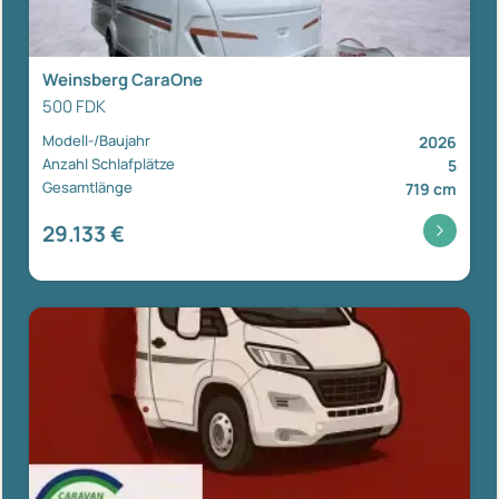
Weinsberg CaraOne
500 FDK
Modell-/Baujahr
2026
Anzahl Schlafplätze
5
Gesamtlänge
719 cm
29.133 €