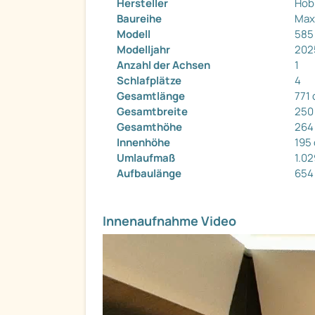
Hersteller
Hob
Baureihe
Max
Modell
585
Modelljahr
202
Anzahl der Achsen
1
Schlafplätze
4
Gesamtlänge
771
Gesamtbreite
250
Gesamthöhe
264
Innenhöhe
195
Umlaufmaß
1.0
Aufbaulänge
654
Innenaufnahme Video