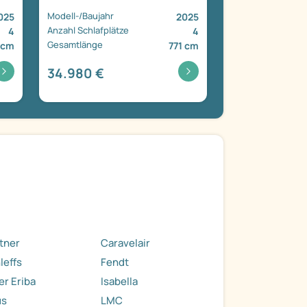
Modell-/Baujahr
025
2025
Anzahl Schlafplätze
4
4
Gesamtlänge
 cm
771 cm
34.980 €
tner
Caravelair
leffs
Fendt
r Eriba
Isabella
us
LMC