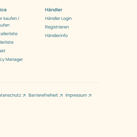
ice
Händler
r kaufen /
Händler Login
aufen
Registrieren
ellerliste
Händlerinfo
erliste
akt
acy Manager
atenschutz
Barrierefreiheit
Impressum