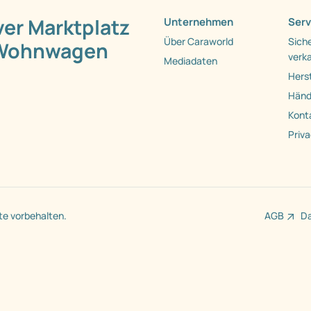
ver Marktplatz
Unternehmen
Serv
Über Caraworld
Siche
 Wohnwagen
verk
Mediadaten
Herst
Händl
Kont
Priv
te vorbehalten.
AGB
D