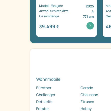
Modell-/Baujahr
Mod
2025
Anzahl Schlafplätze
Anz
4
Gesamtlänge
Ge
771 cm
39.499 €
46
Wohnmobile
Bürstner
Carado
Challenger
Chausson
Dethleffs
Etrusco
Forster
Hobby