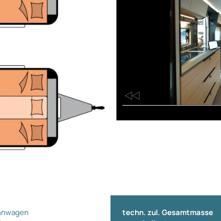
nwagen
techn. zul. Gesamtmasse