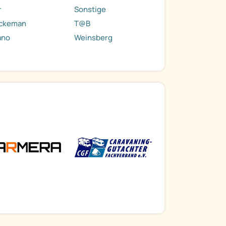
r
Sonstige
rckeman
T@B
ano
Weinsberg