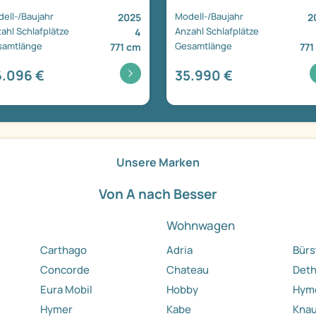
ell-/Baujahr
Modell-/Baujahr
2025
2
ahl Schlafplätze
Anzahl Schlafplätze
4
samtlänge
Gesamtlänge
771 cm
771
.096 €
35.990 €
Unsere Marken
Von A nach Besser
Wohnwagen
Carthago
Adria
Bürs
Concorde
Chateau
Deth
Eura Mobil
Hobby
Hyme
Hymer
Kabe
Kna