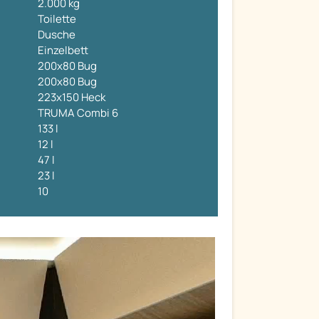
2.000 kg
Toilette
Dusche
Einzelbett
200x80 Bug
200x80 Bug
223x150 Heck
TRUMA Combi 6
133 l
12 l
47 l
23 l
10