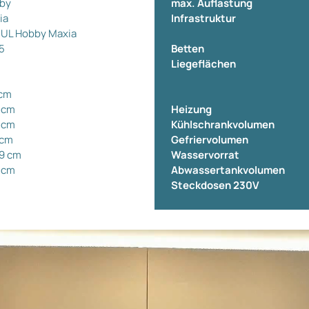
by
max. Auflastung
ia
Infrastruktur
 UL Hobby Maxia
5
Betten
Liegeflächen
 cm
 cm
Heizung
 cm
Kühlschrankvolumen
 cm
Gefriervolumen
29 cm
Wasservorrat
 cm
Abwassertankvolumen
Steckdosen 230V