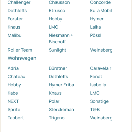
Challenger
Chausson
Concorde
Dethleffs
Etrusco
Eura Mobil
Forster
Hobby
Hymer
Knaus
LMC
Laika
Malibu
Niesmann +
Pössl
Bischoff
Roller Team
Sunlight
Weinsberg
Wohnwagen
Adria
Bürstner
Caravelair
Chateau
Dethleffs
Fendt
Hobby
Hymer Eriba
Isabella
Kabe
Knaus
LMC
NEXT
Polar
Sonstige
Sprite
Sterckeman
T@B
Tabbert
Trigano
Weinsberg