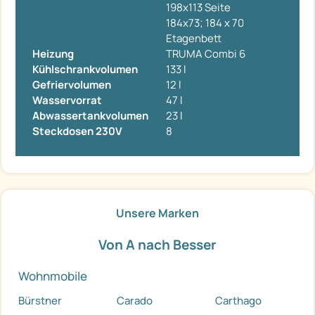
198x113 Seite
184x73; 184 x 70
Etagenbett
Heizung
TRUMA Combi 6
Kühlschrankvolumen
133 l
Gefriervolumen
12 l
Wasservorrat
47 l
Abwassertankvolumen
23 l
Steckdosen 230V
8
Unsere Marken
Von A nach Besser
Wohnmobile
Bürstner
Carado
Carthago