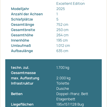
Excellent Edition
Modelljahr
2025
Anzahl der Achsen
1
Schlafplätze
5
Gesamtlänge
752 cm
Gesamtbreite
250 cm
Gesamthöhe
264 cm
Innenhöhe
195 cm
Umlaufmaß
1.012 cm
Aufbaulänge
635 cm
techn. zul.
1.700 kg
Gesamtmasse
max. Auflastung
2.000 kg
Infrastruktur
Toilette
Dusche
Betten
Doppel-/franz. Bett
Etagenbett
Liegeflächen
195x157/128 Bug