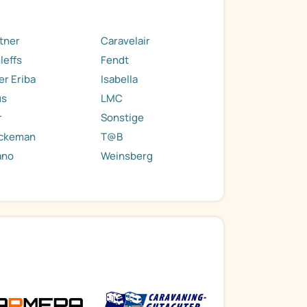
tner
Caravelair
leffs
Fendt
r Eriba
Isabella
us
LMC
r
Sonstige
rckeman
T@B
ano
Weinsberg