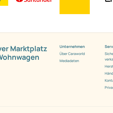
ver Marktplatz
Unternehmen
Serv
Über Caraworld
Siche
 Wohnwagen
verk
Mediadaten
Herst
Händl
Kont
Priv