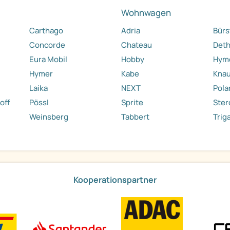
Wohnwagen
Carthago
Adria
Bürs
Concorde
Chateau
Deth
Eura Mobil
Hobby
Hyme
Hymer
Kabe
Kna
Laika
NEXT
Pola
off
Pössl
Sprite
Ste
Weinsberg
Tabbert
Trig
Kooperationspartner