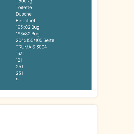
1.800 kg
Toilette
Dusche
Einzelbett
193x82 Bug
193x82 Bug
204x155/105 Seite
TRUMA S-3004
133 l
12 l
25 l
23 l
9