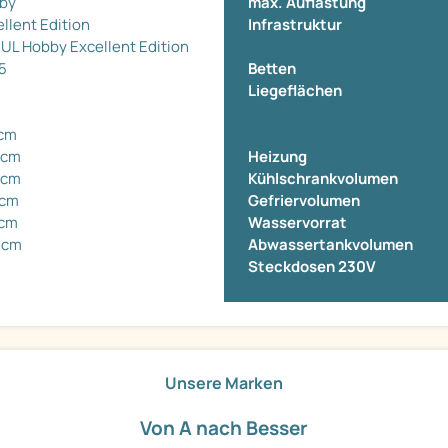
by
max. Auflastung
llent Edition
Infrastruktur
 UL Hobby Excellent Edition
5
Betten
Liegeflächen
 cm
 cm
Heizung
 cm
Kühlschrankvolumen
 cm
Gefriervolumen
 cm
Wasservorrat
 cm
Abwassertankvolumen
Steckdosen 230V
Unsere Marken
Von A nach Besser