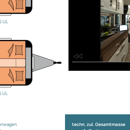
5 UL
5 UL
nwagen
techn. zul. Gesamtmasse