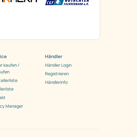
ice
Händler
r kaufen /
Händler Login
aufen
Registrieren
ellerliste
Händlerinfo
erliste
akt
acy Manager