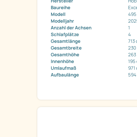
Hersteller
Hob
Baureihe
Exce
Modell
495
Modelljahr
202
Anzahl der Achsen
1
Schlafplätze
4
Gesamtlänge
713
Gesamtbreite
230
Gesamthöhe
263
Innenhöhe
195
Umlaufmaß
971
Aufbaulänge
594