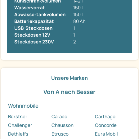
Kühlschrankvolumen
142 l
Wasservorrat
150 l
Abwassertankvolumen
150 l
Batteriekapazität
80 Ah
USB-Steckdosen
1
Steckdosen 12V
1
Steckdosen 230V
2
Unsere Marken
Von A nach Besser
Wohnmobile
Bürstner
Carado
Carthago
Challenger
Chausson
Concorde
Dethleffs
Etrusco
Eura Mobil