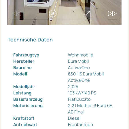
Technische Daten
Fahrzeugtyp
Wohnmobile
Hersteller
Eura Mobil
Baureihe
Activa One
Modell
650 HS Eura Mobil
Activa One
Modelljahr
2025
Leistung
103 kW/140 PS
Basisfahrzeug
Fiat Ducato
Motorisierung
2,2 l Multijet 3 Euro 6E,
AE Final
Kraftstoff
Diesel
Antriebsart
Frontantrieb