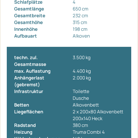
Schlafplätze
4
Gesamtlänge
650 cm
Gesamtbreite
232 cm
Gesamthöhe
315 cm
Innenhöhe
198 cm
Aufbauart
Alkoven
techn. zul.
3.500 kg
Gesamtmasse
max. Auflastung
4.400 kg
Anhängerlast
2.000 kg
(gebremst)
Infrastruktur
Toilette
Dusche
Betten
Alkovenbett
Liegeflächen
2 x 200x80 Alkovenbett
200x140 Heck
Radstand
380 cm
Heizung
Truma Combi 4