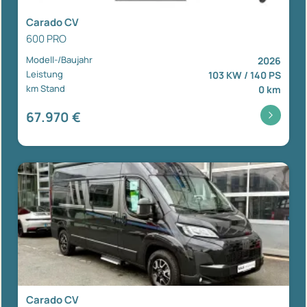
Carado CV
600 PRO
Modell-/Baujahr
2026
Leistung
103 KW / 140 PS
km Stand
0 km
67.970 €
Carado CV