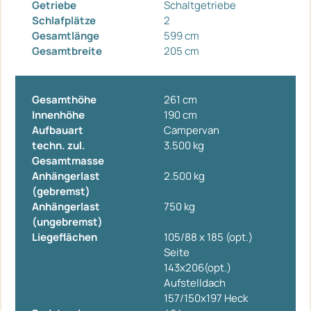
Getriebe
Schaltgetriebe
Schlafplätze
2
Gesamtlänge
599 cm
Gesamtbreite
205 cm
Gesamthöhe
261 cm
Innenhöhe
190 cm
Aufbauart
Campervan
techn. zul.
3.500 kg
Gesamtmasse
Anhängerlast
2.500 kg
(gebremst)
Anhängerlast
750 kg
(ungebremst)
Liegeflächen
105/88 x 185 (opt.)
Seite
143x206(opt.)
Aufstelldach
157/150x197 Heck