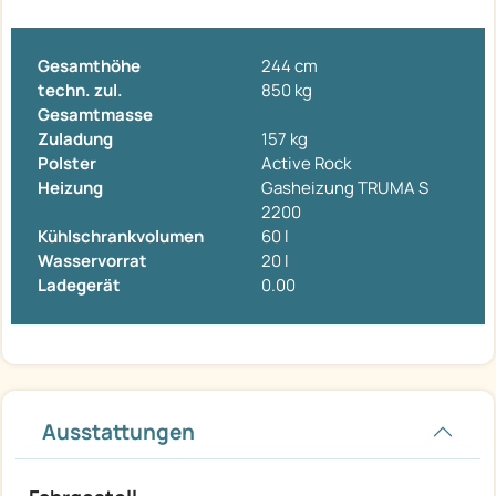
Gesamthöhe
244 cm
techn. zul.
850 kg
Gesamtmasse
Zuladung
157 kg
Polster
Active Rock
Heizung
Gasheizung TRUMA S
2200
Kühlschrankvolumen
60 l
Wasservorrat
20 l
Ladegerät
0.00
Ausstattungen