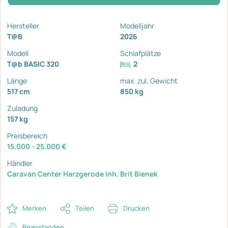
Hersteller
Modelljahr
T@B
2026
Modell
Schlafplätze
T@b BASIC 320
2
Länge
max. zul. Gewicht
517 cm
850 kg
Zuladung
157 kg
Preisbereich
15.000 - 25.000 €
Händler
Caravan Center Harzgerode Inh. Brit Bienek
Merken
Teilen
Drucken
Beanstanden