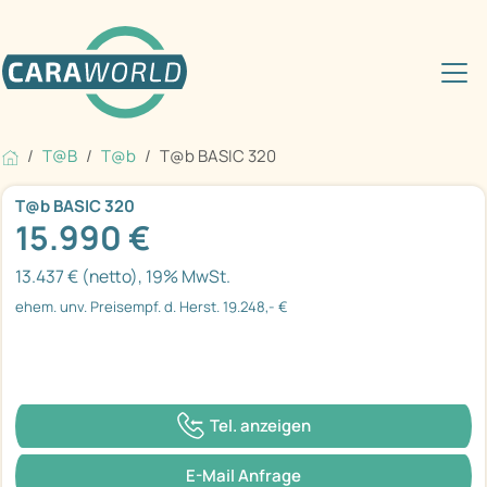
T@B
T@b
T@b BASIC 320
T@b BASIC 320
15.990 €
13.437 € (netto), 19% MwSt.
ehem. unv. Preisempf. d. Herst. 19.248,- €
Tel. anzeigen
E-Mail Anfrage