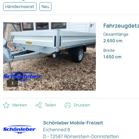
Händlerinserat
Neu
Fahrzeugdeta
Gesamtlänge
2.650 cm
Breite
1.650 cm
3
Merken
Teilen
Drucken
Schönleber Mobile-Freizeit
Eichenried 8
D - 72587 Römerstein-Donnstetten