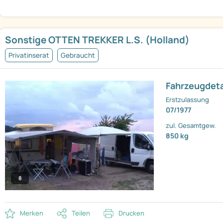
Sonstige OTTEN TREKKER L.S. (Holland)
Privatinserat
Gebraucht
Fahrzeugdeta
Erstzulassung
07/1977
zul. Gesamtgew.
850 kg
8
Merken
Teilen
Drucken