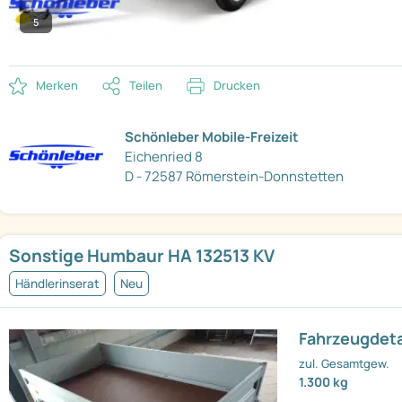
5
Merken
Teilen
Drucken
Schönleber Mobile-Freizeit
Eichenried 8
D - 72587 Römerstein-Donnstetten
Sonstige Humbaur HA 132513 KV
Händlerinserat
Neu
Fahrzeugdeta
zul. Gesamtgew.
1.300 kg