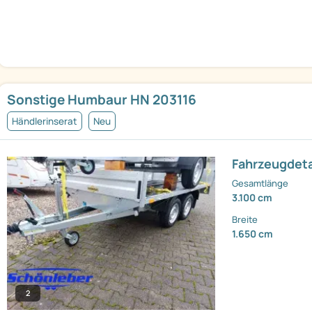
Sonstige Humbaur HN 203116
Händlerinserat
Neu
Fahrzeugdeta
Gesamtlänge
3.100 cm
Breite
1.650 cm
2