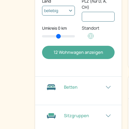
Land
PLZ (nur D, A,
CH)
Standort
Umkreis
0
km
12
Wohnwagen anzeigen
Betten
Sitzgruppen