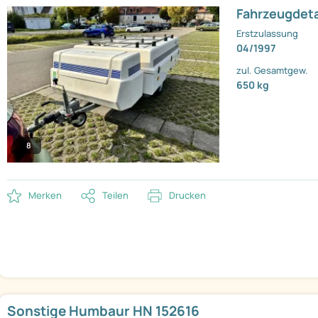
Fahrzeugdeta
Erstzulassung
04/1997
zul. Gesamtgew.
650 kg
8
Merken
Teilen
Drucken
Sonstige Humbaur HN 152616