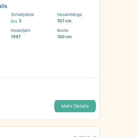
ils
Schlafplätze
Gesamtlänge
5
357 cm
Modelljahr
Breite
1997
160 cm
Mehr Details