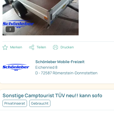
2
Merken
Teilen
Drucken
Schönleber Mobile-Freizeit
Eichenried 8
D - 72587 Römerstein-Donnstetten
Sonstige Camptourist TÜV neu!! kann sofo
Privatinserat
Gebraucht