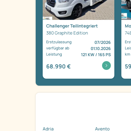
Challenger Teilintegriert
Mo
380 Graphite Edition
74
Erstzulassung
Ers
07/2026
verfügbar ab
Lei
01.10.2026
Leistung
km
121 KW / 165 PS
68.990 €
59
Adria
Avento