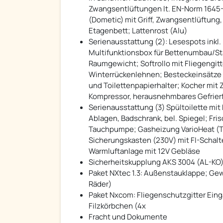
Zwangsentlüftungen lt. EN-Norm 1645-
(Dometic) mit Griff, Zwangsentlüftung
Etagenbett; Lattenrost (Alu)
Serienausstattung (2): Lesespots inkl
Multifunktionsbox für Bettenumbau/Sta
Raumgewicht; Softrollo mit Fliegengit
Winterrückenlehnen; Besteckeinsätze m
und Toilettenpapierhalter; Kocher mit 
Kompressor, herausnehmbares Gefrier
Serienausstattung (3) Spültoilette mi
Ablagen, Badschrank, bel. Spiegel; Fri
Tauchpumpe; Gasheizung VarioHeat (Tr
Sicherungskasten (230V) mit FI-Schal
Warmluftanlage mit 12V Gebläse
Sicherheitskupplung AKS 3004 (AL-KO
Paket NXtec 1.3: Außenstauklappe; Gewi
Räder)
Paket Nxcom: Fliegenschutzgitter Ein
Filzkörbchen (4x
Fracht und Dokumente