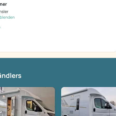
ner
hsler
inblenden
e
ändlers