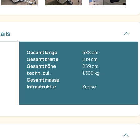
ails
Gesamtlänge
588 cm
Gesamtbreite
219 cm
Gesamthöhe
259 cm
techn. zul.
1.300 kg
Gesamtmasse
Infrastruktur
Küche