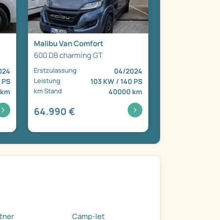
Malibu Van Comfort
600 DB charming GT
Erstzulassung
024
04/2024
Leistung
9 PS
103 KW / 140 PS
km Stand
 km
40000 km
64.990 €
tner
Camp-let