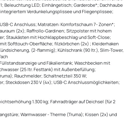
1; Beleuchtung LED; Einhängetisch; Garderobe*; Dachhaube
, integriertem Verdunkelungsplissee und Fliegenplissee;
. USB-C Anschluss; Matratzen: Komfortschaum 7- Zonen*;
uraum (2x); Raffrollo-Gardinen; Sitzpolster mit hohem
ter; Staukästen mit Hochklappbeschlag und Soft-Close;
it Softtouch-Oberfläche; filzkörbchen (2x) ; Kleiderhaken
Zündsicherung, (2-flammig); Kühlschrank (90 ltr.), Slim-Tower,
fach
t Füllstandsanzeige und Fäkalientank; Waschbecken mit
schwasser (25 ltr. Festtank) mit Außenbefüllung;
uma); Rauchmelder; Schaltnetzteil 350 W;
ter; Steckdosen 230 V (4x); USB-C Anschlussmöglichkeiten;
)
chtserhöhung 1.300 kg; Fahrradträger auf Deichsel (für 2
gangstüre; Warmwasser - Therme (Truma); Kissen (2x) und