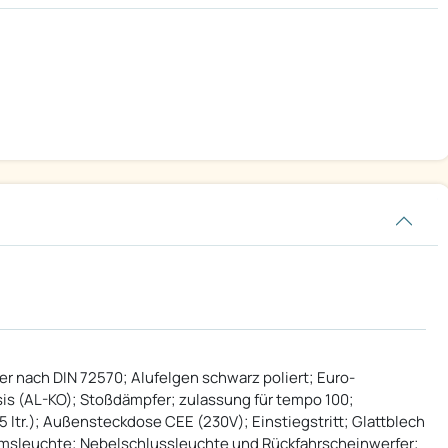
ker nach DIN 72570; Alufelgen schwarz poliert; Euro-
s (AL-KO); Stoßdämpfer; zulassung für tempo 100;
 ltr.); Außensteckdose CEE (230V); Einstiegstritt; Glattblech
emsleuchte; Nebelschlussleuchte und Rückfahrscheinwerfer;