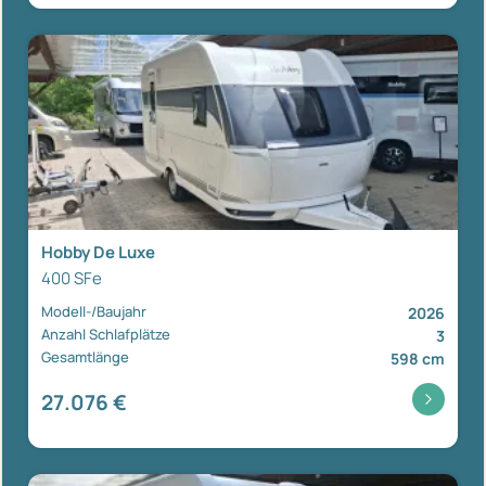
Hobby De Luxe
400 SFe
Modell-/Baujahr
2026
Anzahl Schlafplätze
3
Gesamtlänge
598 cm
27.076 €