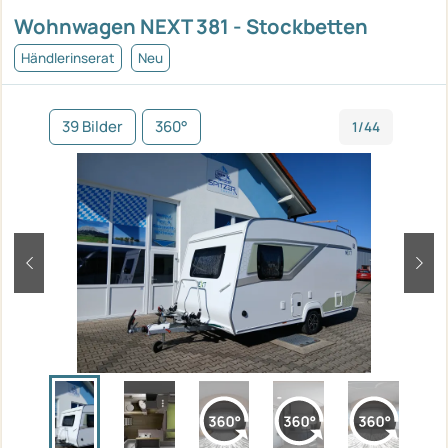
Wohnwagen NEXT 381 - Stockbetten
Händlerinserat
Neu
39 Bilder
360°
1/44
zurück
weit