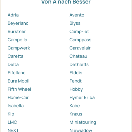
Von A nach Besser
Adria
Avento
Beyerland
Blyss
Bürstner
Camp-let
Campella
Camppass
Campwerk
Caravelair
Caretta
Chateau
Delta
Dethleffs
Eifelland
Elddis
Eura Mobil
Fendt
Fifth Wheel
Hobby
Home-Car
Hymer Eriba
Isabella
Kabe
Kip
Knaus
LMC
Miniatouring
NEXT
Niewiadow