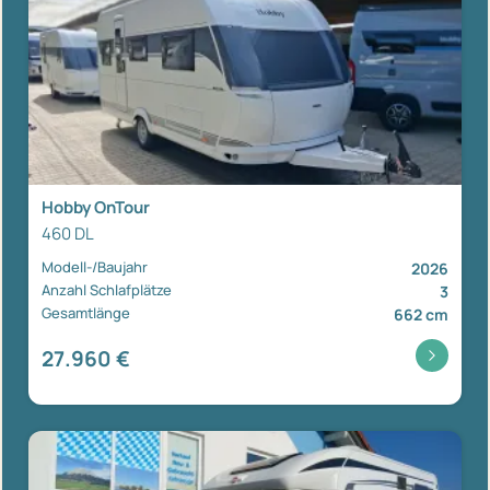
Hobby OnTour
460 DL
Modell-/Baujahr
2026
Anzahl Schlafplätze
3
Gesamtlänge
662 cm
27.960 €