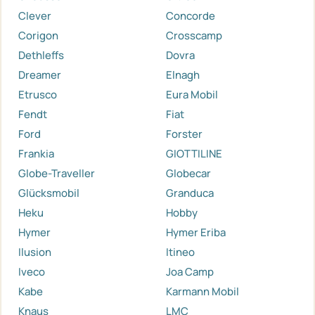
Clever
Concorde
Corigon
Crosscamp
Dethleffs
Dovra
Dreamer
Elnagh
Etrusco
Eura Mobil
Fendt
Fiat
Ford
Forster
Frankia
GIOTTILINE
Globe-Traveller
Globecar
Glücksmobil
Granduca
Heku
Hobby
Hymer
Hymer Eriba
Ilusion
Itineo
Iveco
Joa Camp
Kabe
Karmann Mobil
Knaus
LMC