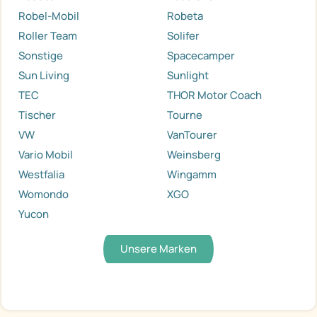
Robel-Mobil
Robeta
Roller Team
Solifer
Sonstige
Spacecamper
Sun Living
Sunlight
TEC
THOR Motor Coach
Tischer
Tourne
VW
VanTourer
Vario Mobil
Weinsberg
Westfalia
Wingamm
Womondo
XGO
Yucon
Unsere Marken