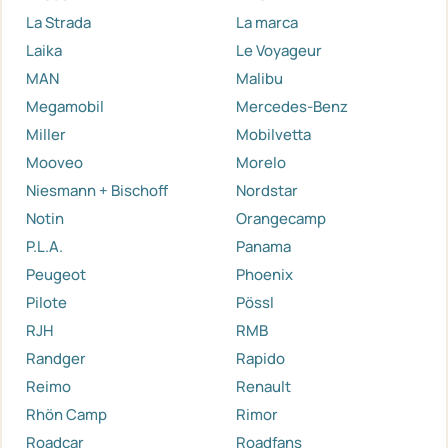
La Strada
La marca
Laika
Le Voyageur
MAN
Malibu
Megamobil
Mercedes-Benz
Miller
Mobilvetta
Mooveo
Morelo
Niesmann + Bischoff
Nordstar
Notin
Orangecamp
P.L.A.
Panama
Peugeot
Phoenix
Pilote
Pössl
RJH
RMB
Randger
Rapido
Reimo
Renault
Rhön Camp
Rimor
Roadcar
Roadfans