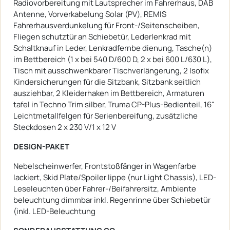
Radiovorbereitung mit Lautsprecher im Fahrerhaus, DAB
Antenne, Vorverkabelung Solar (PV), REMIS
Fahrerhausverdunkelung für Front-/Seitenscheiben,
Fliegen schutztür an Schiebetür, Lederlenkrad mit
Schaltknauf in Leder, Lenkradfernbe dienung, Tasche(n)
im Bettbereich (1 x bei 540 D/600 D, 2 x bei 600 L/630 L),
Tisch mit ausschwenkbarer Tischverlängerung, 2 Isofix
Kindersicherungen für die Sitzbank, Sitzbank seitlich
ausziehbar, 2 Kleiderhaken im Bettbereich, Armaturen
tafel in Techno Trim silber, Truma CP-Plus-Bedienteil, 16"
Leichtmetallfelgen für Serienbereifung, zusätzliche
Steckdosen 2 x 230 V/1 x 12 V
DESIGN-PAKET
Nebelscheinwerfer, Frontstoßfänger in Wagenfarbe
lackiert, Skid Plate/Spoiler lippe (nur Light Chassis), LED-
Leseleuchten über Fahrer-/Beifahrersitz, Ambiente
beleuchtung dimmbar inkl. Regenrinne über Schiebetür
(inkl. LED-Beleuchtung