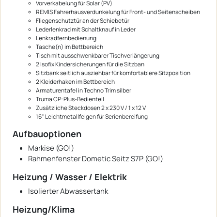
Vorverkabelung für Solar (PV)
REMIS Fahrerhausverdunkelung für Front- und Seitenscheiben
Fliegenschutztür an der Schiebetür
Lederlenkrad mit Schaltknauf in Leder
Lenkradfernbedienung
Tasche(n) im Bettbereich
Tisch mit ausschwenkbarer Tischverlängerung
2 Isofix Kindersicherungen für die Sitzban
Sitzbank seitlich ausziehbar für komfortablere Sitzposition
2 Kleiderhaken im Bettbereich
Armaturentafel in Techno Trim silber
Truma CP-Plus-Bedienteil
Zusätzliche Steckdosen 2 x 230 V / 1 x 12 V
16" Leichtmetallfelgen für Serienbereifung
Aufbauoptionen
Markise (GO!)
Rahmenfenster Dometic Seitz S7P (GO!)
Heizung / Wasser / Elektrik
Isolierter Abwassertank
Heizung/Klima