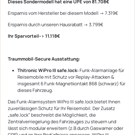
Dieses Sondermodell hat eine UPE von 81.708€
Ersparnis vom Hersteller bei diesem Modell -> 7.319€
Ersparnis durch unseren Hausrabatt -> 3.799€
Ihr Sparvorteil--> 11.118€
Traummobil-Secure Ausstattung:
Thitronic WiPro III safe.lock:
Funk-Alarmanlage für
Reisemobile mit Schutz vor Replay-Attacken &
insgesamt 6 Funk-Magnetkontakt 868 (schwarz) für
dieses Fahrzeug.
Das Funk-Alarmsystem WiPro III safe.lock bietet Ihnen
zuverlässigen Schutz für Ihr Reisemobil. Der Zusatz
„safe.lock“ beschreibt die Möglichkeit, die
Zentralverriegelung des Fahrzeuges zu steuern und
lässt sich modular erweitern (z.B durch Gaswarner oder
GPS) und an Ihre Bedürfnisse anpassen. WiPro III