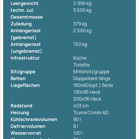
Leergewicht
2.990 kg
techn. zul.
3.500 kg
Gesamtmasse
Zuladung
379 kg
Anhängerlast
2.500 kg
(gebremst)
Anhängerlast
750 kg
(ungebremst)
Infrastruktur
Küche
Toilette
Sitzgruppe
Mittelsitzgruppe
Betten
Doppelbett längs
Liegeflächen
180x60(opt.) Seite
190x95 Heck
200x95 Heck
Radstand
403 cm
Heizung
Truma Combi 6D
Kühlschrankvolumen
90 l
Gefriervolumen
8 l
Wasservorrat
100 l