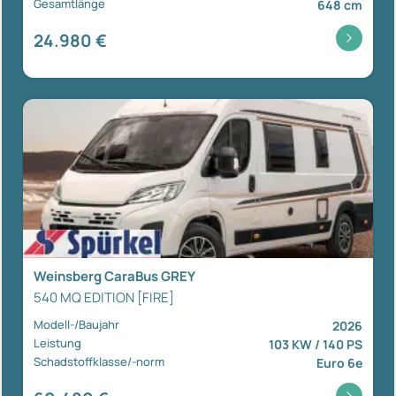
Gesamtlänge
648 cm
24.980 €
Weinsberg CaraBus GREY
540 MQ EDITION [FIRE]
Modell-/Baujahr
2026
Leistung
103 KW / 140 PS
Schadstoffklasse/-norm
Euro 6e