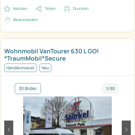
Merken
Teilen
Drucken
Beanstanden
Wohnmobil VanTourer 630 L GO!
*TraumMobil*Secure
Händlerinserat
Neu
30 Bilder
1/30
zurück
weit