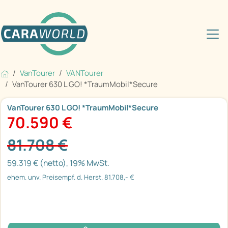
VanTourer
VANTourer
VanTourer 630 L GO! *TraumMobil*Secure
VanTourer 630 L GO! *TraumMobil*Secure
70.590 €
81.708 €
59.319 € (netto), 19% MwSt.
ehem. unv. Preisempf. d. Herst. 81.708,- €