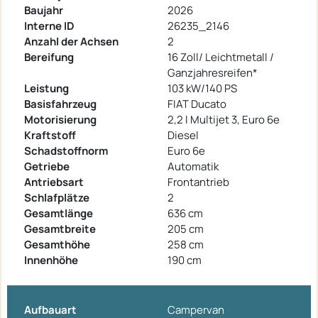
Baujahr
2026
Interne ID
26235_2146
Anzahl der Achsen
2
Bereifung
16 Zoll/ Leichtmetall /
Ganzjahresreifen*
Leistung
103 kW/140 PS
Basisfahrzeug
FIAT Ducato
Motorisierung
2,2 l Multijet 3, Euro 6e
Kraftstoff
Diesel
Schadstoffnorm
Euro 6e
Getriebe
Automatik
Antriebsart
Frontantrieb
Schlafplätze
2
Gesamtlänge
636 cm
Gesamtbreite
205 cm
Gesamthöhe
258 cm
Innenhöhe
190 cm
Aufbauart
Campervan