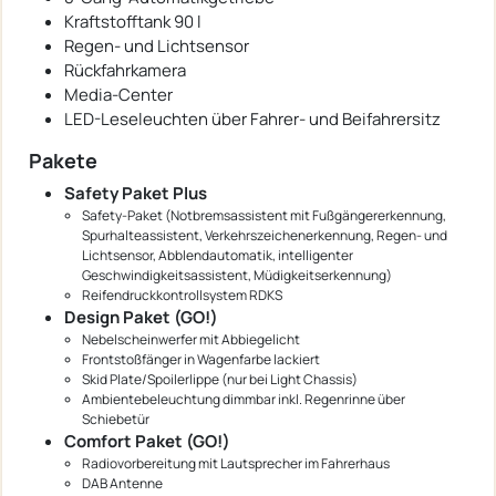
Kraftstofftank 90 l
Regen- und Lichtsensor
Rückfahrkamera
Media-Center
LED-Leseleuchten über Fahrer- und Beifahrersitz
Pakete
Safety Paket Plus
Safety-Paket (Notbremsassistent mit Fußgängererkennung,
Spurhalteassistent, Verkehrszeichenerkennung, Regen- und
Lichtsensor, Abblendautomatik, intelligenter
Geschwindigkeitsassistent, Müdigkeitserkennung)
Reifendruckkontrollsystem RDKS
Design Paket (GO!)
Nebelscheinwerfer mit Abbiegelicht
Frontstoßfänger in Wagenfarbe lackiert
Skid Plate/Spoilerlippe (nur bei Light Chassis)
Ambientebeleuchtung dimmbar inkl. Regenrinne über
Schiebetür
Comfort Paket (GO!)
Radiovorbereitung mit Lautsprecher im Fahrerhaus
DAB Antenne