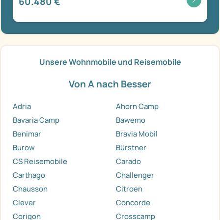
60.480 €
Unsere Wohnmobile und Reisemobile
Von A nach Besser
Adria
Ahorn Camp
Bavaria Camp
Bawemo
Benimar
Bravia Mobil
Burow
Bürstner
CS Reisemobile
Carado
Carthago
Challenger
Chausson
Citroen
Clever
Concorde
Corigon
Crosscamp