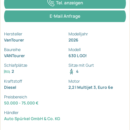
Tel. anzeigen
E-Mail Anfrage
Hersteller
Modelljahr
VanTourer
2026
Baureihe
Modell
VANTourer
630 L GO!
Schlafplätze
Sitze mit Gurt
2
4
Kraftstoff
Motor
Diesel
2,2 l Multijet 3, Euro 6e
Preisbereich
50.000 - 75.000 €
Händler
Auto Spürkel GmbH & Co. KG