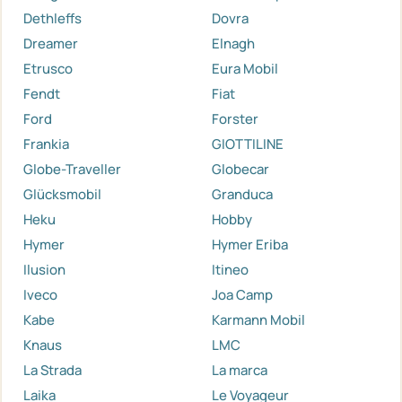
Dethleffs
Dovra
Dreamer
Elnagh
Etrusco
Eura Mobil
Fendt
Fiat
Ford
Forster
Frankia
GIOTTILINE
Globe-Traveller
Globecar
Glücksmobil
Granduca
Heku
Hobby
Hymer
Hymer Eriba
Ilusion
Itineo
Iveco
Joa Camp
Kabe
Karmann Mobil
Knaus
LMC
La Strada
La marca
Laika
Le Voyageur