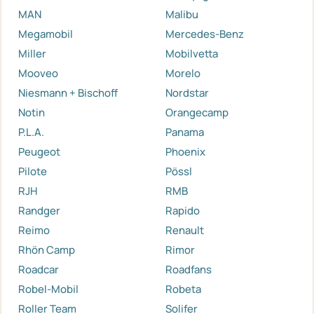
MAN
Malibu
Megamobil
Mercedes-Benz
Miller
Mobilvetta
Mooveo
Morelo
Niesmann + Bischoff
Nordstar
Notin
Orangecamp
P.L.A.
Panama
Peugeot
Phoenix
Pilote
Pössl
RJH
RMB
Randger
Rapido
Reimo
Renault
Rhön Camp
Rimor
Roadcar
Roadfans
Robel-Mobil
Robeta
Roller Team
Solifer