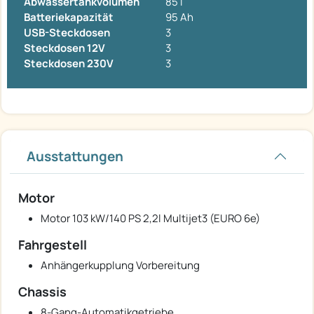
Abwassertankvolumen
85 l
Batteriekapazität
95 Ah
USB-Steckdosen
3
Steckdosen 12V
3
Steckdosen 230V
3
Ausstattungen
Motor
Motor 103 kW/140 PS 2,2l Multijet3 (EURO 6e)
Fahrgestell
Anhängerkupplung Vorbereitung
Chassis
8-Gang-Automatikgetriebe