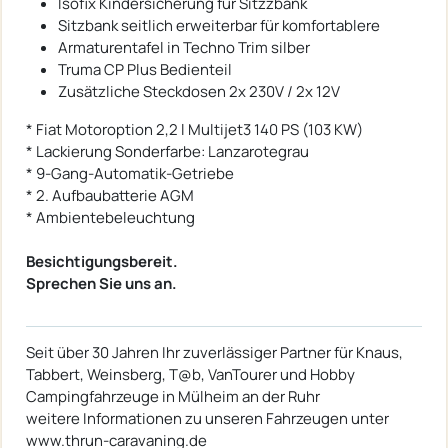
Isofix Kindersicherung für Sitzzbank
Sitzbank seitlich erweiterbar für komfortablere
Armaturentafel in Techno Trim silber
Truma CP Plus Bedienteil
Zusätzliche Steckdosen 2x 230V / 2x 12V
* Fiat Motoroption 2,2 l Multijet3 140 PS (103 KW)
* Lackierung Sonderfarbe: Lanzarotegrau
* 9-Gang-Automatik-Getriebe
* 2. Aufbaubatterie AGM
* Ambientebeleuchtung
Besichtigungsbereit.
Sprechen Sie uns an.
Seit über 30 Jahren Ihr zuverlässiger Partner für Knaus,
Tabbert, Weinsberg, T@b, VanTourer und Hobby
Campingfahrzeuge in Mülheim an der Ruhr
weitere Informationen zu unseren Fahrzeugen unter
www.thrun-caravaning.de