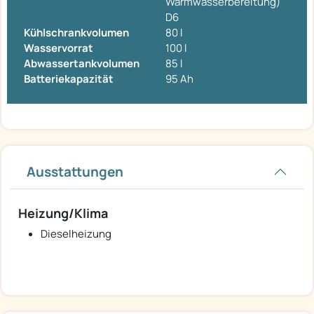
Warmwasserbereitung)
D6
Kühlschrankvolumen
80 l
Wasservorrat
100 l
Abwassertankvolumen
85 l
Batteriekapazität
95 Ah
Ausstattungen
Heizung/Klima
Dieselheizung