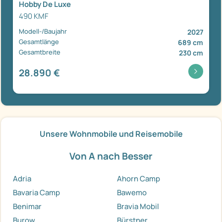
Hobby De Luxe
490 KMF
Modell-/Baujahr
2027
Gesamtlänge
689 cm
Gesamtbreite
230 cm
28.890 €
Unsere Wohnmobile und Reisemobile
Von A nach Besser
Adria
Ahorn Camp
Bavaria Camp
Bawemo
Benimar
Bravia Mobil
Burow
Bürstner