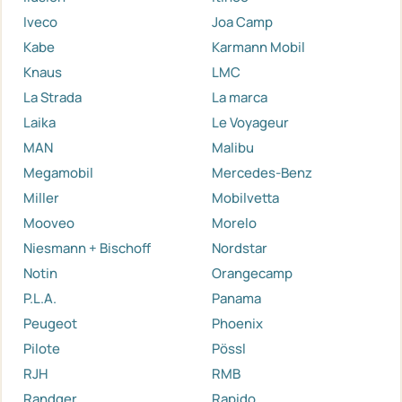
Iveco
Joa Camp
Kabe
Karmann Mobil
Knaus
LMC
La Strada
La marca
Laika
Le Voyageur
MAN
Malibu
Megamobil
Mercedes-Benz
Miller
Mobilvetta
Mooveo
Morelo
Niesmann + Bischoff
Nordstar
Notin
Orangecamp
P.L.A.
Panama
Peugeot
Phoenix
Pilote
Pössl
RJH
RMB
Randger
Rapido