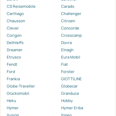
CS Reisemobile
Carado
Carthago
Challenger
Chausson
Citroen
Clever
Concorde
Corigon
Crosscamp
Dethleffs
Dovra
Dreamer
Elnagh
Etrusco
Eura Mobil
Fendt
Fiat
Ford
Forster
Frankia
GIOTTILINE
Globe-Traveller
Globecar
Glücksmobil
Granduca
Heku
Hobby
Hymer
Hymer Eriba
Ilusion
Itineo