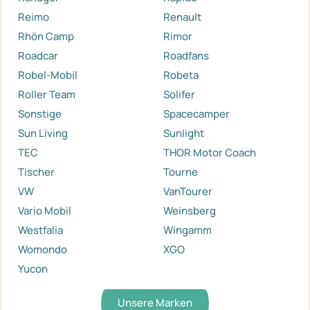
Reimo
Renault
Rhön Camp
Rimor
Roadcar
Roadfans
Robel-Mobil
Robeta
Roller Team
Solifer
Sonstige
Spacecamper
Sun Living
Sunlight
TEC
THOR Motor Coach
Tischer
Tourne
VW
VanTourer
Vario Mobil
Weinsberg
Westfalia
Wingamm
Womondo
XGO
Yucon
Unsere Marken