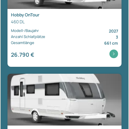
Hobby OnTour
460 DL
Modell-/Baujahr
2027
Anzahl Schlafplätze
3
Gesamtlänge
661 cm
26.790 €