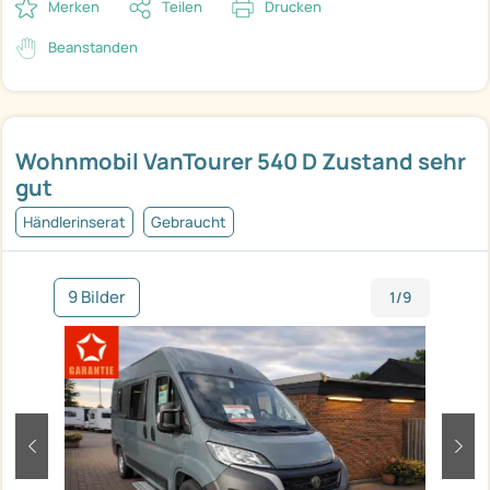
Merken
Teilen
Drucken
Beanstanden
Wohnmobil VanTourer 540 D Zustand sehr
gut
Händlerinserat
Gebraucht
9 Bilder
1/9
zurück
weit