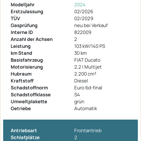
Modelljahr
2024
Erstzulassung
02/2026
TÜV
02/2029
Gasprüfung
neu bei Verkauf
Interne ID
822009
Anzahl der Achsen
2
Leistung
103 kW/140 PS
km Stand
30 km
Basisfahrzeug
FIAT Ducato
Motorisierung
2,2 l Multijet
Hubraum
2.200 cm³
Kraftstoff
Diesel
Schadstoffnorm
Euro 6d-final
Schadstoffklasse
S4
Umweltplakette
grün
Getriebe
Automatik
Antriebsart
Frontantrieb
Schlafplätze
2