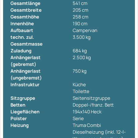
Gesamtlänge
541 cm
Gesamtbreite
205 cm
Gesamthöhe
258 cm
Innenhöhe
190 cm
Aufbauart
Campervan
techn. zul.
3.500 kg
Gesamtmasse
Zuladung
684 kg
Anhängerlast
2.500 kg
(gebremst)
Anhängerlast
750 kg
(ungebremst)
Infrastruktur
Küche
Toilette
Sitzgruppe
Seitensitzgruppe
Betten
Doppel-/franz. Bett
Liegeflächen
194x140 Heck
Polster
Serie
Heizung
Truma Combi
Dieselheizung (inkl. 12-l-